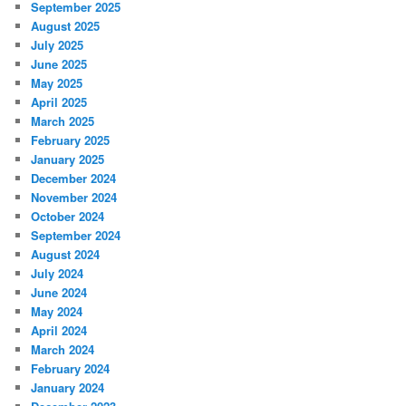
September 2025
August 2025
July 2025
June 2025
May 2025
April 2025
March 2025
February 2025
January 2025
December 2024
November 2024
October 2024
September 2024
August 2024
July 2024
June 2024
May 2024
April 2024
March 2024
February 2024
January 2024