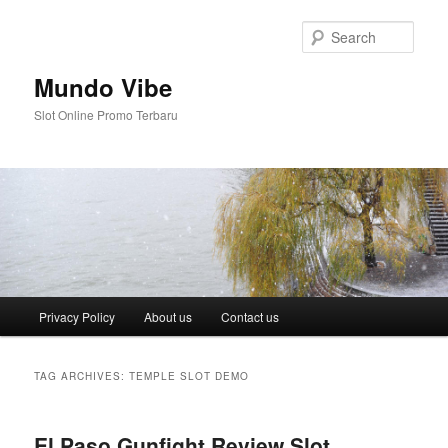
Skip
Skip
to
to
Sear
primary
secondary
content
content
Mundo Vibe
Slot Online Promo Terbaru
Main
Privacy Policy
About us
Contact us
menu
TAG ARCHIVES:
TEMPLE SLOT DEMO
El Paso Gunfight Review Slot