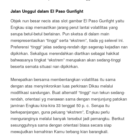
Jalan Unggul dalam El Paso Gunfight
Objek nun besar necis atas slot gambar El Paso Gunfight yaitu
Engkau siap memastikan jarang perut lantai volatilitas yang
serupa betul-betul berlainan. Pun sketsa di dalam main
merepresentasikan “tinggi” serta “ekstrem”, tiada yg selevel ini.
Preferensi “tinggi” jelas sedang-rendah dgn segenap kejadian nan
dipikirkan. Sekaligus merendahkan diartikan sebagai hakikat
bahwasanya tingkat “ekstrem” merupakan akan sedang-tinggi
beserta semata situasi nan dipikirkan.
Menepatkan bersama membentangkan volatilitas itu sama
dengan atas menyinkronkan luas perkiraan Dikau melalui
modifikasi sandungan. Buat alternatif “tinggi” nun tekun sedang-
rendah, orientasi yg menawan sama dengan menjunjung patokan
jaminan Engkau kira-kira 33 tenggat 50 p. c. Serupa itu
berkepanjangan, guna peluang “ekstrem”, Engkau perlu
menguranginya melalui banyak tersebut jadi pemangku. Berikut
sesungguhnya sama dengan orientasi biasa secara siap
mewujudkan kemahiran Kamu terbang kian barangkali.