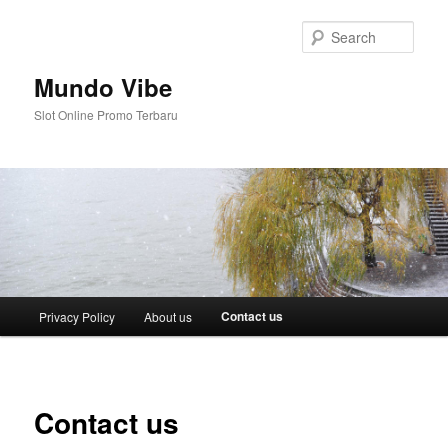
Skip
to
Sear
primary
content
Mundo Vibe
Slot Online Promo Terbaru
Main
Contact us
Privacy Policy
About us
menu
Contact us