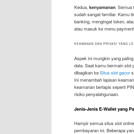
Kedua,
kenyamanan
. Semua t
sudah sangat familiar. Kamu ti
banking, mengingat token, at
atau masuk ke menu payment gat
KEAMANAN DAN PRIVASI YANG LE
Aspek ini mungkin yang paling
data. Saat kamu bermain slot p
dibagikan ke
Situs slot gacor
s
Ini menambah lapisan keamanan
keamanan berlapis seperti PIN,
risiko penyalahgunaan.
Jenis-Jenis E-Wallet yang Pa
Hampir semua situs slot onlin
pembayaran ini. Beberapa yang