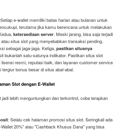
 Setiap e-wallet memiliki batas harian atau bulanan untuk
mencukupi, terutama jika kamu berencana untuk melakukan
 Kedua,
ketersediaan server
. Meski jarang, bisa saja terjadi
 atau situs slot yang menyebabkan transaksi pending.
ksi sebagai jaga-jaga. Ketiga,
pastikan situsnya
 bukanlah satu-satunya indikator. Pastikan situs slot
lisensi resmi, reputasi baik, dan layanan customer service
tergiur bonus besar di situs abal-abal.
aman Slot dengan E-Wallet
t jadi lebih menguntungkan dan terkontrol, coba terapkan
osit
: Selalu cek halaman promosi situs slot. Seringkali ada
-Wallet 20%" atau "Cashback Khusus Dana" yang bisa