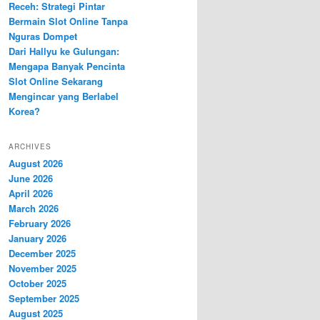
Receh: Strategi Pintar
Bermain Slot Online Tanpa
Nguras Dompet
Dari Hallyu ke Gulungan:
Mengapa Banyak Pencinta
Slot Online Sekarang
Mengincar yang Berlabel
Korea?
ARCHIVES
August 2026
June 2026
April 2026
March 2026
February 2026
January 2026
December 2025
November 2025
October 2025
September 2025
August 2025