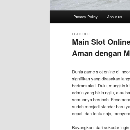
Main
Privacy Policy
About us
menu
FEATURED
Main Slot Onlin
Aman dengan Me
Posted on
April 3, 2026
Dunia game slot online di Indo
signifikan yang dirasakan la
bertransaksi. Dulu, mungkin ki
admin yang bikin ngilu, atau 
semuanya berubah. Fenomena "s
sudah menjadi standar baru y
cepat, dan tentu saja, menyen
Bayangkan, dari sekadar ingin