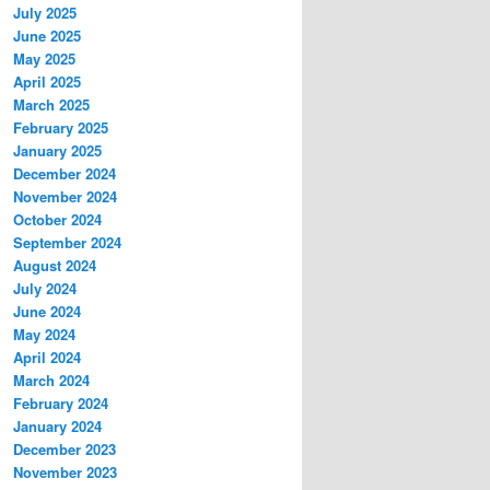
July 2025
June 2025
May 2025
April 2025
March 2025
February 2025
January 2025
December 2024
November 2024
October 2024
September 2024
August 2024
July 2024
June 2024
May 2024
April 2024
March 2024
February 2024
January 2024
December 2023
November 2023