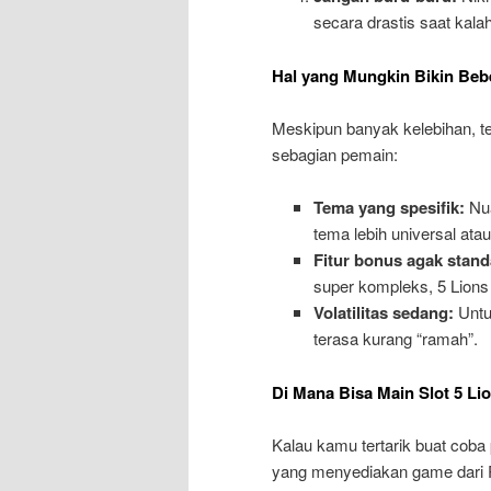
secara drastis saat kalah
Hal yang Mungkin Bikin Beb
Meskipun banyak kelebihan, t
sebagian pemain:
Tema yang spesifik:
Nua
tema lebih universal ata
Fitur bonus agak stand
super kompleks, 5 Lions 
Volatilitas sedang:
Untuk
terasa kurang “ramah”.
Di Mana Bisa Main Slot 5 Li
Kalau kamu tertarik buat coba p
yang menyediakan game dari Pr