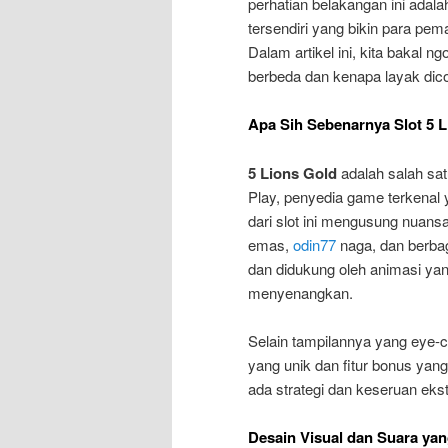
perhatian belakangan ini adal
tersendiri yang bikin para p
Dalam artikel ini, kita bakal 
berbeda dan kenapa layak dic
Apa Sih Sebenarnya Slot 5 L
5 Lions Gold
adalah salah sat
Play, penyedia game terkenal 
dari slot ini mengusung nuansa
emas,
odin77
naga, dan berbag
dan didukung oleh animasi yan
menyenangkan.
Selain tampilannya yang eye-c
yang unik dan fitur bonus yan
ada strategi dan keseruan ekst
Desain Visual dan Suara ya