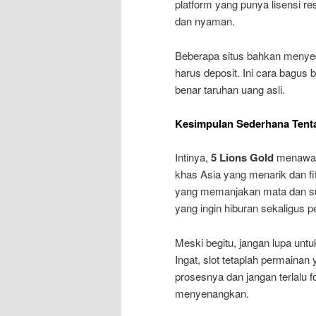
platform yang punya lisensi 
dan nyaman.
Beberapa situs bahkan menyed
harus deposit. Ini cara bagus
benar taruhan uang asli.
Kesimpulan Sederhana Tenta
Intinya,
5 Lions Gold
menawark
khas Asia yang menarik dan fi
yang memanjakan mata dan su
yang ingin hiburan sekaligus
Meski begitu, jangan lupa unt
Ingat, slot tetaplah permainan
prosesnya dan jangan terlalu
menyenangkan.