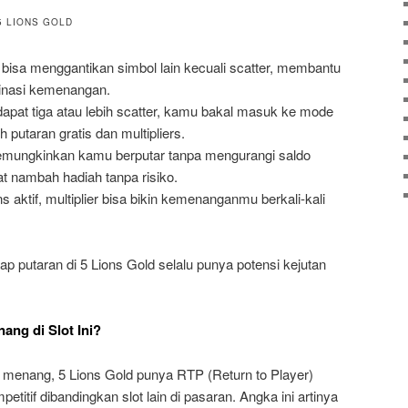
5 LIONS GOLD
 bisa menggantikan simbol lain kecuali scatter, membantu
nasi kemenangan.
apat tiga atau lebih scatter, kamu bakal masuk ke mode
h putaran gratis dan multipliers.
mungkinkan kamu berputar tanpa mengurangi saldo
t nambah hadiah tanpa risiko.
s aktif, multiplier bisa bikin kemenanganmu berkali-kali
iap putaran di 5 Lions Gold selalu punya potensi kejutan
ng di Slot Ini?
 menang, 5 Lions Gold punya RTP (Return to Player)
titif dibandingkan slot lain di pasaran. Angka ini artinya