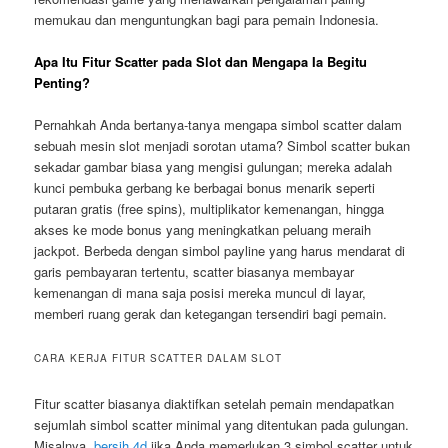
memukau dan menguntungkan bagi para pemain Indonesia.
Apa Itu Fitur Scatter pada Slot dan Mengapa Ia Begitu
Penting?
Pernahkah Anda bertanya-tanya mengapa simbol scatter dalam
sebuah mesin slot menjadi sorotan utama? Simbol scatter bukan
sekadar gambar biasa yang mengisi gulungan; mereka adalah
kunci pembuka gerbang ke berbagai bonus menarik seperti
putaran gratis (free spins), multiplikator kemenangan, hingga
akses ke mode bonus yang meningkatkan peluang meraih
jackpot. Berbeda dengan simbol payline yang harus mendarat di
garis pembayaran tertentu, scatter biasanya membayar
kemenangan di mana saja posisi mereka muncul di layar,
memberi ruang gerak dan ketegangan tersendiri bagi pemain.
CARA KERJA FITUR SCATTER DALAM SLOT
Fitur scatter biasanya diaktifkan setelah pemain mendapatkan
sejumlah simbol scatter minimal yang ditentukan pada gulungan.
Misalnya,
bersih 4d
jika Anda memerlukan 3 simbol scatter untuk