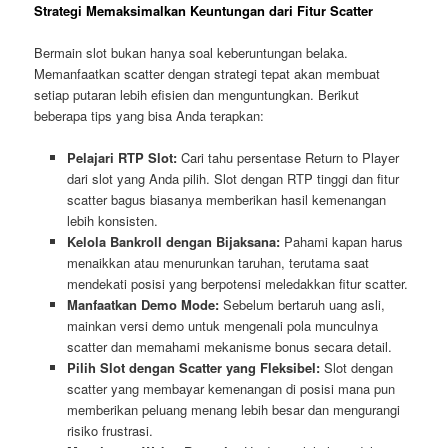
Strategi Memaksimalkan Keuntungan dari Fitur Scatter
Bermain slot bukan hanya soal keberuntungan belaka.
Memanfaatkan scatter dengan strategi tepat akan membuat
setiap putaran lebih efisien dan menguntungkan. Berikut
beberapa tips yang bisa Anda terapkan:
Pelajari RTP Slot:
Cari tahu persentase Return to Player
dari slot yang Anda pilih. Slot dengan RTP tinggi dan fitur
scatter bagus biasanya memberikan hasil kemenangan
lebih konsisten.
Kelola Bankroll dengan Bijaksana:
Pahami kapan harus
menaikkan atau menurunkan taruhan, terutama saat
mendekati posisi yang berpotensi meledakkan fitur scatter.
Manfaatkan Demo Mode:
Sebelum bertaruh uang asli,
mainkan versi demo untuk mengenali pola munculnya
scatter dan memahami mekanisme bonus secara detail.
Pilih Slot dengan Scatter yang Fleksibel:
Slot dengan
scatter yang membayar kemenangan di posisi mana pun
memberikan peluang menang lebih besar dan mengurangi
risiko frustrasi.