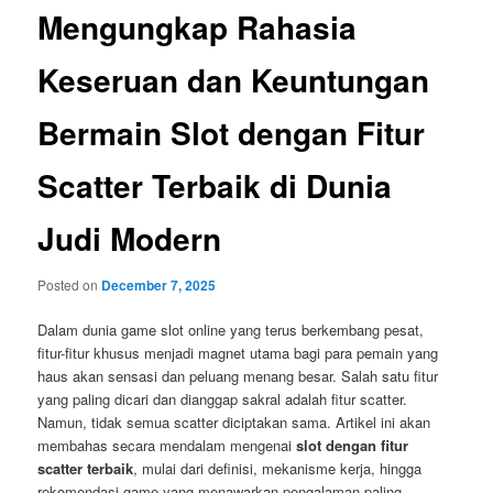
Mengungkap Rahasia
Keseruan dan Keuntungan
Bermain Slot dengan Fitur
Scatter Terbaik di Dunia
Judi Modern
Posted on
December 7, 2025
Dalam dunia game slot online yang terus berkembang pesat,
fitur-fitur khusus menjadi magnet utama bagi para pemain yang
haus akan sensasi dan peluang menang besar. Salah satu fitur
yang paling dicari dan dianggap sakral adalah fitur scatter.
Namun, tidak semua scatter diciptakan sama. Artikel ini akan
membahas secara mendalam mengenai
slot dengan fitur
scatter terbaik
, mulai dari definisi, mekanisme kerja, hingga
rekomendasi game yang menawarkan pengalaman paling