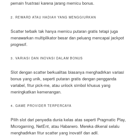
pemain frustrasi karena jarang memicu bonus.
2. REWARD ATAU HADIAH YANG MENGGIURKAN
Scatter terbaik tak hanya memicu putaran gratis tetapi juga
menawarkan multiplikator besar dan peluang mencapai jackpot
progresif.
3. VARIASI DAN INOVASI DALAM BONUS
Slot dengan scatter berkualitas biasanya menghadirkan variasi
bonus yang unik, seperti putaran gratis dengan pengganda
variabel, fitur pick-me, atau unlock simbol khusus yang
meningkatkan kemenangan.
4. GAME PROVIDER TERPERCAYA
Pilih slot dari penyedia dunia kelas atas seperti Pragmatic Play,
Microgaming, NetEnt, atau Habanero. Mereka dikenal selalu
menghadirkan fitur scatter yang inovatif dan adil.