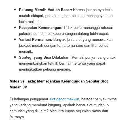
Peluang Meraih Hadiah Besar:
Karena jackpotnya lebih
mudah didapat, pemain merasa peluang menangnya jauh
lebih realistis.
Kecepatan Kemenangan:
Tidak perlu menunggu ratusan
putaran, sometimes keberuntungan datang lebih cepat.
Variasi Permainan:
Banyak jenis slot yang menawarkan
jackpot mudah dengan tema-tema seru dan fitur bonus
menarik.
Strategi yang Bisa Dilakukan:
Pemain punya ruang untuk
mengembangkan teknik bermain tertentu yang dapat
meningkatkan peluang menang.
Mitos vs Fakta: Memecahkan Kebingungan Seputar Slot
Mudah JP
Di kalangan penggemar
slot gacor maxwin
, beredar banyak mitos
yang kadang membuat bingung, apakah benar slot mudah jp
semudah yang diklaim? Mari kita kupas sejumlah mitos dan
faktanya.