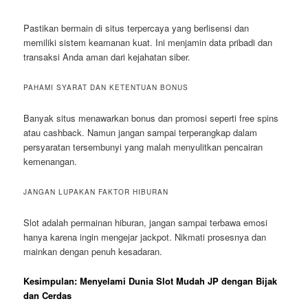
Pastikan bermain di situs terpercaya yang berlisensi dan
memiliki sistem keamanan kuat. Ini menjamin data pribadi dan
transaksi Anda aman dari kejahatan siber.
PAHAMI SYARAT DAN KETENTUAN BONUS
Banyak situs menawarkan bonus dan promosi seperti free spins
atau cashback. Namun jangan sampai terperangkap dalam
persyaratan tersembunyi yang malah menyulitkan pencairan
kemenangan.
JANGAN LUPAKAN FAKTOR HIBURAN
Slot adalah permainan hiburan, jangan sampai terbawa emosi
hanya karena ingin mengejar jackpot. Nikmati prosesnya dan
mainkan dengan penuh kesadaran.
Kesimpulan: Menyelami Dunia Slot Mudah JP dengan Bijak
dan Cerdas