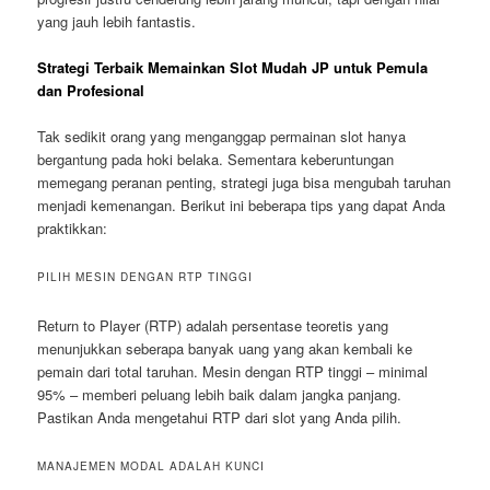
yang jauh lebih fantastis.
Strategi Terbaik Memainkan Slot Mudah JP untuk Pemula
dan Profesional
Tak sedikit orang yang menganggap permainan slot hanya
bergantung pada hoki belaka. Sementara keberuntungan
memegang peranan penting, strategi juga bisa mengubah taruhan
menjadi kemenangan. Berikut ini beberapa tips yang dapat Anda
praktikkan:
PILIH MESIN DENGAN RTP TINGGI
Return to Player (RTP) adalah persentase teoretis yang
menunjukkan seberapa banyak uang yang akan kembali ke
pemain dari total taruhan. Mesin dengan RTP tinggi – minimal
95% – memberi peluang lebih baik dalam jangka panjang.
Pastikan Anda mengetahui RTP dari slot yang Anda pilih.
MANAJEMEN MODAL ADALAH KUNCI