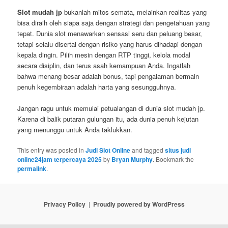
Slot mudah jp
bukanlah mitos semata, melainkan realitas yang
bisa diraih oleh siapa saja dengan strategi dan pengetahuan yang
tepat. Dunia slot menawarkan sensasi seru dan peluang besar,
tetapi selalu disertai dengan risiko yang harus dihadapi dengan
kepala dingin. Pilih mesin dengan RTP tinggi, kelola modal
secara disiplin, dan terus asah kemampuan Anda. Ingatlah
bahwa menang besar adalah bonus, tapi pengalaman bermain
penuh kegembiraan adalah harta yang sesungguhnya.
Jangan ragu untuk memulai petualangan di dunia slot mudah jp.
Karena di balik putaran gulungan itu, ada dunia penuh kejutan
yang menunggu untuk Anda taklukkan.
This entry was posted in
Judi Slot Online
and tagged
situs judi
online24jam terpercaya 2025
by
Bryan Murphy
. Bookmark the
permalink
.
Privacy Policy
Proudly powered by WordPress