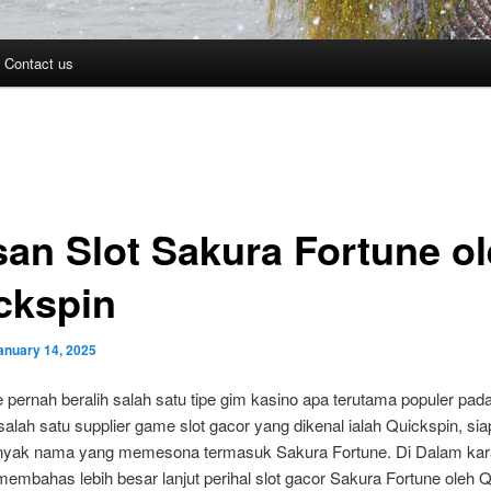
Contact us
san Slot Sakura Fortune o
ckspin
anuary 14, 2025
ne pernah beralih salah satu tipe gim kasino apa terutama populer pad
. salah satu supplier game slot gacor yang dikenal ialah Quickspin, si
anyak nama yang memesona termasuk Sakura Fortune. Di Dalam kara
membahas lebih besar lanjut perihal slot gacor Sakura Fortune oleh 