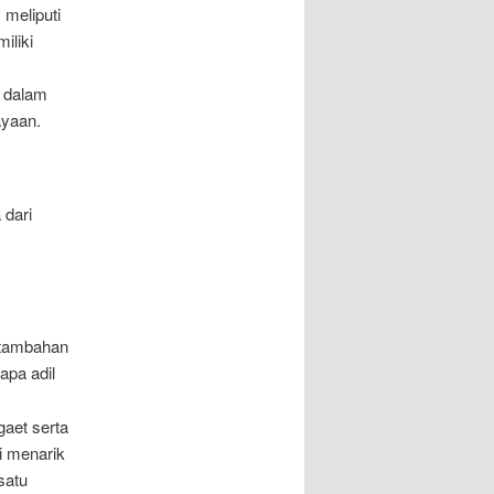
 meliputi
iliki
i dalam
ayaan.
 dari
 tambahan
apa adil
aet serta
i menarik
satu