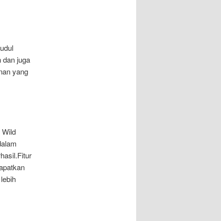
judul
 dan juga
nan yang
 Wild
dalam
asil.Fitur
dapatkan
lebih