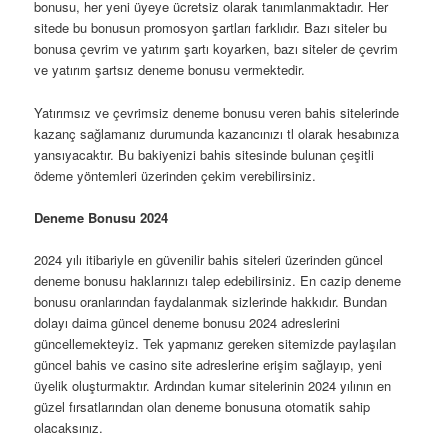
bonusu, her yeni üyeye ücretsiz olarak tanımlanmaktadır. Her
sitede bu bonusun promosyon şartları farklıdır. Bazı siteler bu
bonusa çevrim ve yatırım şartı koyarken, bazı siteler de çevrim
ve yatırım şartsız deneme bonusu vermektedir.
Yatırımsız ve çevrimsiz deneme bonusu veren bahis sitelerinde
kazanç sağlamanız durumunda kazancınızı tl olarak hesabınıza
yansıyacaktır. Bu bakiyenizi bahis sitesinde bulunan çeşitli
ödeme yöntemleri üzerinden çekim verebilirsiniz.
Deneme Bonusu 2024
2024 yılı itibariyle en güvenilir bahis siteleri üzerinden güncel
deneme bonusu haklarınızı talep edebilirsiniz. En cazip deneme
bonusu oranlarından faydalanmak sizlerinde hakkıdır. Bundan
dolayı daima güncel deneme bonusu 2024 adreslerini
güncellemekteyiz. Tek yapmanız gereken sitemizde paylaşılan
güncel bahis ve casino site adreslerine erişim sağlayıp, yeni
üyelik oluşturmaktır. Ardından kumar sitelerinin 2024 yılının en
güzel fırsatlarından olan deneme bonusuna otomatik sahip
olacaksınız.