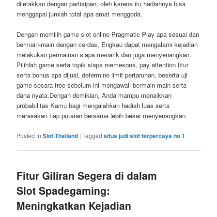
diletakkan dengan partisipan, oleh karena itu hadiahnya bisa
menggapai jumlah total apa amat menggoda.
Dengan memilih game slot online Pragmatic Play apa sesuai dan
bermain-main dengan cerdas, Engkau dapat mengalami kejadian
melakukan permainan siapa menarik dan juga menyenangkan.
Pilihlah game serta topik siapa memesona, pay attention fitur
serta bonus apa dijual, determine limit pertaruhan, beserta uji
game secara free sebelum ini mengawali bermain-main serta
dana nyata.Dengan demikian, Anda mampu menaikkan
probabilitas Kamu bagi mengalahkan hadiah luas serta
merasakan tiap putaran bersama lebih besar menyenangkan.
Posted in
Slot Thailand
|
Tagged
situs judi slot terpercaya no 1
Fitur Giliran Segera di dalam
Slot Spadegaming:
Meningkatkan Kejadian