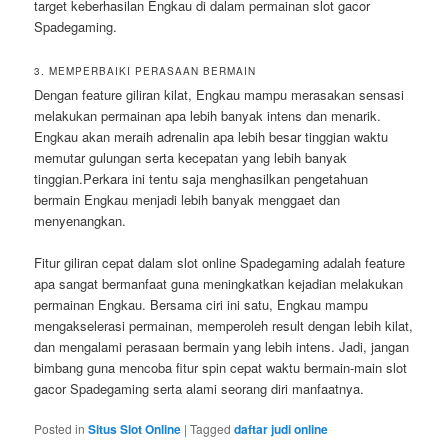
target keberhasilan Engkau di dalam permainan slot gacor
Spadegaming.
3. MEMPERBAIKI PERASAAN BERMAIN
Dengan feature giliran kilat, Engkau mampu merasakan sensasi
melakukan permainan apa lebih banyak intens dan menarik.
Engkau akan meraih adrenalin apa lebih besar tinggian waktu
memutar gulungan serta kecepatan yang lebih banyak
tinggian.Perkara ini tentu saja menghasilkan pengetahuan
bermain Engkau menjadi lebih banyak menggaet dan
menyenangkan.
Fitur giliran cepat dalam slot online Spadegaming adalah feature
apa sangat bermanfaat guna meningkatkan kejadian melakukan
permainan Engkau. Bersama ciri ini satu, Engkau mampu
mengakselerasi permainan, memperoleh result dengan lebih kilat,
dan mengalami perasaan bermain yang lebih intens. Jadi, jangan
bimbang guna mencoba fitur spin cepat waktu bermain-main slot
gacor Spadegaming serta alami seorang diri manfaatnya.
Posted in
Situs Slot Online
|
Tagged
daftar judi online