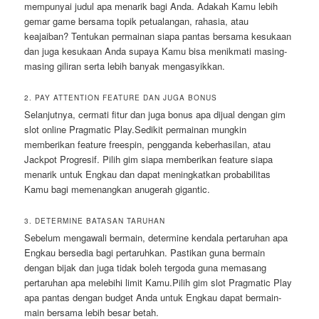
mempunyai judul apa menarik bagi Anda. Adakah Kamu lebih
gemar game bersama topik petualangan, rahasia, atau
keajaiban? Tentukan permainan siapa pantas bersama kesukaan
dan juga kesukaan Anda supaya Kamu bisa menikmati masing-
masing giliran serta lebih banyak mengasyikkan.
2. PAY ATTENTION FEATURE DAN JUGA BONUS
Selanjutnya, cermati fitur dan juga bonus apa dijual dengan gim
slot online Pragmatic Play.Sedikit permainan mungkin
memberikan feature freespin, pengganda keberhasilan, atau
Jackpot Progresif. Pilih gim siapa memberikan feature siapa
menarik untuk Engkau dan dapat meningkatkan probabilitas
Kamu bagi memenangkan anugerah gigantic.
3. DETERMINE BATASAN TARUHAN
Sebelum mengawali bermain, determine kendala pertaruhan apa
Engkau bersedia bagi pertaruhkan. Pastikan guna bermain
dengan bijak dan juga tidak boleh tergoda guna memasang
pertaruhan apa melebihi limit Kamu.Pilih gim slot Pragmatic Play
apa pantas dengan budget Anda untuk Engkau dapat bermain-
main bersama lebih besar betah.