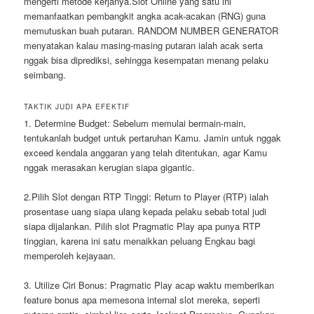
mengerti metode kerjanya.Slot Online yang satu ini
memanfaatkan pembangkit angka acak-acakan (RNG) guna
memutuskan buah putaran. RANDOM NUMBER GENERATOR
menyatakan kalau masing-masing putaran ialah acak serta
nggak bisa diprediksi, sehingga kesempatan menang pelaku
seimbang.
TAKTIK JUDI APA EFEKTIF
1. Determine Budget: Sebelum memulai bermain-main,
tentukanlah budget untuk pertaruhan Kamu. Jamin untuk nggak
exceed kendala anggaran yang telah ditentukan, agar Kamu
nggak merasakan kerugian siapa gigantic.
2.Pilih Slot dengan RTP Tinggi: Return to Player (RTP) ialah
prosentase uang siapa ulang kepada pelaku sebab total judi
siapa dijalankan. Pilih slot Pragmatic Play apa punya RTP
tinggian, karena ini satu menaikkan peluang Engkau bagi
memperoleh kejayaan.
3. Utilize Ciri Bonus: Pragmatic Play acap waktu memberikan
feature bonus apa memesona internal slot mereka, seperti