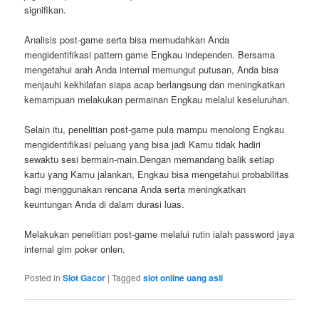
signifikan.
Analisis post-game serta bisa memudahkan Anda
mengidentifikasi pattern game Engkau independen. Bersama
mengetahui arah Anda internal memungut putusan, Anda bisa
menjauhi kekhilafan siapa acap berlangsung dan meningkatkan
kemampuan melakukan permainan Engkau melalui keseluruhan.
Selain itu, penelitian post-game pula mampu menolong Engkau
mengidentifikasi peluang yang bisa jadi Kamu tidak hadiri
sewaktu sesi bermain-main.Dengan memandang balik setiap
kartu yang Kamu jalankan, Engkau bisa mengetahui probabilitas
bagi menggunakan rencana Anda serta meningkatkan
keuntungan Anda di dalam durasi luas.
Melakukan penelitian post-game melalui rutin ialah password jaya
internal gim poker onlen.
Posted in
Slot Gacor
|
Tagged
slot online uang asli