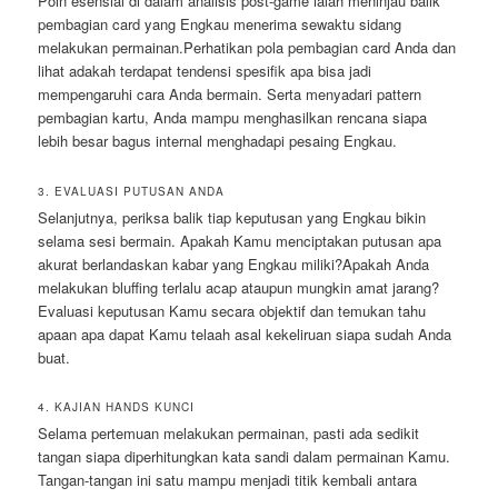
Poin esensial di dalam analisis post-game ialah meninjau balik
pembagian card yang Engkau menerima sewaktu sidang
melakukan permainan.Perhatikan pola pembagian card Anda dan
lihat adakah terdapat tendensi spesifik apa bisa jadi
mempengaruhi cara Anda bermain. Serta menyadari pattern
pembagian kartu, Anda mampu menghasilkan rencana siapa
lebih besar bagus internal menghadapi pesaing Engkau.
3. EVALUASI PUTUSAN ANDA
Selanjutnya, periksa balik tiap keputusan yang Engkau bikin
selama sesi bermain. Apakah Kamu menciptakan putusan apa
akurat berlandaskan kabar yang Engkau miliki?Apakah Anda
melakukan bluffing terlalu acap ataupun mungkin amat jarang?
Evaluasi keputusan Kamu secara objektif dan temukan tahu
apaan apa dapat Kamu telaah asal kekeliruan siapa sudah Anda
buat.
4. KAJIAN HANDS KUNCI
Selama pertemuan melakukan permainan, pasti ada sedikit
tangan siapa diperhitungkan kata sandi dalam permainan Kamu.
Tangan-tangan ini satu mampu menjadi titik kembali antara