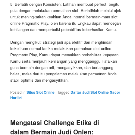
5. Berlatih dengan Konsisten: Latihan membuat perfect, begitu
pula dengan melakukan permainan slot. Berlatihlah melalui ajek
untuk meningkatkan keahlian Anda internal bermain-main slot
online Pragmatic Play, oleh karena itu Engkau dapat mencegah
kehilangan dan memperbaiki probabilitas keberhasilan Kamu.
Dengan mengikuti strategi judi apa efektif dan menghindari
kekeliruan normal ketika melakukan permainan slot online
Pragmatic Play, Kamu dapat menaikkan probabilitas kejayaan
Kamu serta menjauhi kehilangan yang mengganggu.Hafalkan
guna bermain dengan arif, mengasyikkan, dan bertanggung
balas, maka dari itu pengalaman melakukan permainan Anda
stabil optimis dan mengasyikkan.
Posted in
Situs Slot Online
|
Tagged
Daftar Judi Slot Online Gacor
Hari Ini
Mengatasi Challenge Etika di
dalam Bermain Judi Onlen: