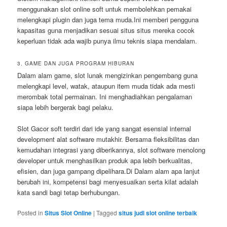
menggunakan slot online soft untuk membolehkan pemakai
melengkapi plugin dan juga tema muda.Ini memberi pengguna
kapasitas guna menjadikan sesuai situs situs mereka cocok
keperluan tidak ada wajib punya ilmu teknis siapa mendalam.
3. GAME DAN JUGA PROGRAM HIBURAN
Dalam alam game, slot lunak mengizinkan pengembang guna
melengkapi level, watak, ataupun item muda tidak ada mesti
merombak total permainan. Ini menghadiahkan pengalaman
siapa lebih bergerak bagi pelaku.
Slot Gacor soft terdiri dari ide yang sangat esensial internal
development alat software mutakhir. Bersama fleksibilitas dan
kemudahan integrasi yang diberikannya, slot software menolong
developer untuk menghasilkan produk apa lebih berkualitas,
efisien, dan juga gampang dipelihara.Di Dalam alam apa lanjut
berubah ini, kompetensi bagi menyesuaikan serta kilat adalah
kata sandi bagi tetap berhubungan.
Posted in
Situs Slot Online
|
Tagged
situs judi slot online terbaik