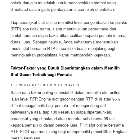
pokok dari gim ini adalah untuk mencocokkan simbol yang
dimaksud dalam garis pembayaran siapa telah ditentukan.
Tiap perangkat slot online memiliki level pengembalian ke pelaku
(RTP) apa tidak sama, siapa menunjukkan persentase dari
jumlah taruhan siapa bakal dikembalikan kepada pemain internal
durasi luas. Sebagai newbie, Anda seharusnya menentukan
mesin slot bersama RTP siapa lebih besar menjulang bagi
meningkatkan probabilitas Kamu memperoleh kejayaan.
Faktor-Faktor yang Butuh Diperhitungkan dalam Memilih
Slot Gacor Terbaik bagi Pemula
1. TINGKAT RTP (RETURN TO PLAYER)
Salah satu faktor paling esensial di dalam memilih slot online
ialah level RTP.Engine slot gacor dengan RTP di di atas 95%
dilihat sebagai baik bagi pemula. Ini mengandung arti
bahwasanya asal tiap 100 kesatuan siapa dipertaruhkan,
perangkat yang dimaksud akan meretur setidaknya 95 unit
kepada pemain di dalam periode luas. Pilih slot online bersama
RTP SLOT apa menjulang bagi memperbaiki probabilitas Engkau
meraih kejayaan.