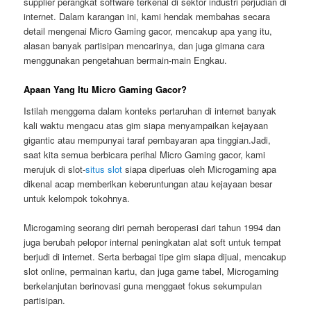
supplier perangkat software terkenal di sektor industri perjudian di
internet. Dalam karangan ini, kami hendak membahas secara
detail mengenai Micro Gaming gacor, mencakup apa yang itu,
alasan banyak partisipan mencarinya, dan juga gimana cara
menggunakan pengetahuan bermain-main Engkau.
Apaan Yang Itu Micro Gaming Gacor?
Istilah menggema dalam konteks pertaruhan di internet banyak
kali waktu mengacu atas gim siapa menyampaikan kejayaan
gigantic atau mempunyai taraf pembayaran apa tinggian.Jadi,
saat kita semua berbicara perihal Micro Gaming gacor, kami
merujuk di slot-
situs slot
siapa diperluas oleh Microgaming apa
dikenal acap memberikan keberuntungan atau kejayaan besar
untuk kelompok tokohnya.
Microgaming seorang diri pernah beroperasi dari tahun 1994 dan
juga berubah pelopor internal peningkatan alat soft untuk tempat
berjudi di internet. Serta berbagai tipe gim siapa dijual, mencakup
slot online, permainan kartu, dan juga game tabel, Microgaming
berkelanjutan berinovasi guna menggaet fokus sekumpulan
partisipan.