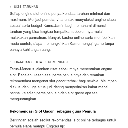
4. SIZE TARUHAN
Setiap engine slot online punya kendala taruhan minimal dan
maximum. Menjadi pemula, vital untuk menyeleksi engine siapa
sesuai serta budget Kamu.Jamin bagi memahami dimensi
taruhan yang bisa Engkau tempatkan sebelumnya mulai
melakukan permainan. Banyak kasino online serta memberikan
mode contoh, siapa memungkinkan Kamu menguji game tanpa
bahaya kehilangan uang.
5. TINJAUAN SERTA REKOMENDASI
Terus-Menerus jalankan riset sebelumnya menentukan engine
slot. Bacalah ulasan asal partisipan lainnya dan temukan
rekomendasi mengenai slot gacor terbaik bagi newbie. Melimpah
diskusi dan juga situs judi daring menyediakan kabar mahal
perihal kejadian partisipan lain dan slot gacor apa ter-
menguntungkan.
Rekomendasi Slot Gacor Terbagus guna Pemula
Beriringan adalah sedikit rekomendasi slot online terbagus untuk
pemula siapa mampu Engkau uji: