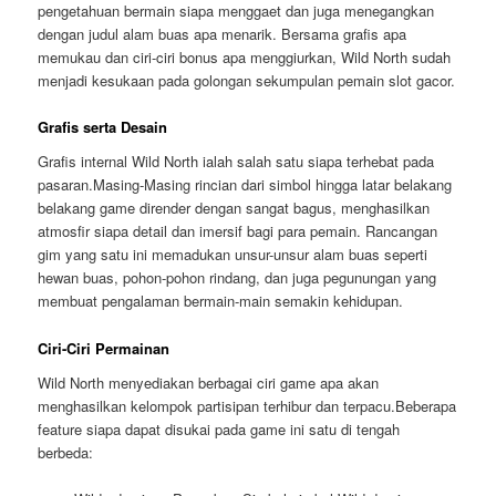
pengetahuan bermain siapa menggaet dan juga menegangkan
dengan judul alam buas apa menarik. Bersama grafis apa
memukau dan ciri-ciri bonus apa menggiurkan, Wild North sudah
menjadi kesukaan pada golongan sekumpulan pemain slot gacor.
Grafis serta Desain
Grafis internal Wild North ialah salah satu siapa terhebat pada
pasaran.Masing-Masing rincian dari simbol hingga latar belakang
belakang game dirender dengan sangat bagus, menghasilkan
atmosfir siapa detail dan imersif bagi para pemain. Rancangan
gim yang satu ini memadukan unsur-unsur alam buas seperti
hewan buas, pohon-pohon rindang, dan juga pegunungan yang
membuat pengalaman bermain-main semakin kehidupan.
Ciri-Ciri Permainan
Wild North menyediakan berbagai ciri game apa akan
menghasilkan kelompok partisipan terhibur dan terpacu.Beberapa
feature siapa dapat disukai pada game ini satu di tengah
berbeda: