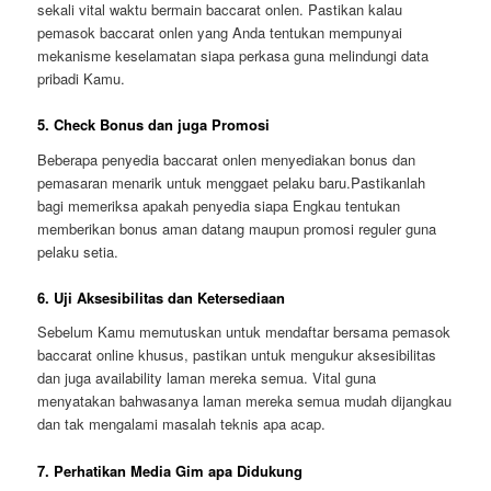
sekali vital waktu bermain baccarat onlen. Pastikan kalau
pemasok baccarat onlen yang Anda tentukan mempunyai
mekanisme keselamatan siapa perkasa guna melindungi data
pribadi Kamu.
5. Check Bonus dan juga Promosi
Beberapa penyedia baccarat onlen menyediakan bonus dan
pemasaran menarik untuk menggaet pelaku baru.Pastikanlah
bagi memeriksa apakah penyedia siapa Engkau tentukan
memberikan bonus aman datang maupun promosi reguler guna
pelaku setia.
6. Uji Aksesibilitas dan Ketersediaan
Sebelum Kamu memutuskan untuk mendaftar bersama pemasok
baccarat online khusus, pastikan untuk mengukur aksesibilitas
dan juga availability laman mereka semua. Vital guna
menyatakan bahwasanya laman mereka semua mudah dijangkau
dan tak mengalami masalah teknis apa acap.
7. Perhatikan Media Gim apa Didukung