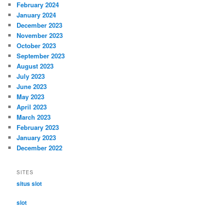
February 2024
January 2024
December 2023
November 2023
October 2023
September 2023
August 2023
July 2023
June 2023
May 2023
April 2023
March 2023
February 2023
January 2023
December 2022
SITES
situs slot
slot