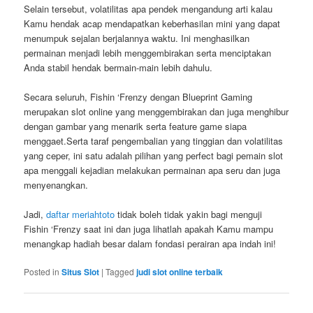
Selain tersebut, volatilitas apa pendek mengandung arti kalau
Kamu hendak acap mendapatkan keberhasilan mini yang dapat
menumpuk sejalan berjalannya waktu. Ini menghasilkan
permainan menjadi lebih menggembirakan serta menciptakan
Anda stabil hendak bermain-main lebih dahulu.
Secara seluruh, Fishin ‘Frenzy dengan Blueprint Gaming
merupakan slot online yang menggembirakan dan juga menghibur
dengan gambar yang menarik serta feature game siapa
menggaet.Serta taraf pengembalian yang tinggian dan volatilitas
yang ceper, ini satu adalah pilihan yang perfect bagi pemain slot
apa menggali kejadian melakukan permainan apa seru dan juga
menyenangkan.
Jadi,
daftar meriahtoto
tidak boleh tidak yakin bagi menguji
Fishin ‘Frenzy saat ini dan juga lihatlah apakah Kamu mampu
menangkap hadiah besar dalam fondasi perairan apa indah ini!
Posted in
Situs Slot
|
Tagged
judi slot online terbaik