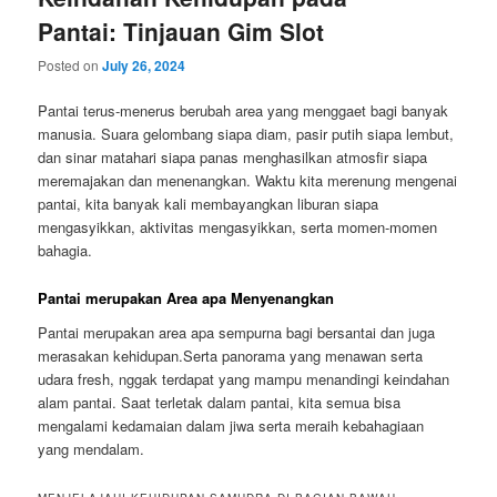
Pantai: Tinjauan Gim Slot
Posted on
July 26, 2024
Pantai terus-menerus berubah area yang menggaet bagi banyak
manusia. Suara gelombang siapa diam, pasir putih siapa lembut,
dan sinar matahari siapa panas menghasilkan atmosfir siapa
meremajakan dan menenangkan. Waktu kita merenung mengenai
pantai, kita banyak kali membayangkan liburan siapa
mengasyikkan, aktivitas mengasyikkan, serta momen-momen
bahagia.
Pantai merupakan Area apa Menyenangkan
Pantai merupakan area apa sempurna bagi bersantai dan juga
merasakan kehidupan.Serta panorama yang menawan serta
udara fresh, nggak terdapat yang mampu menandingi keindahan
alam pantai. Saat terletak dalam pantai, kita semua bisa
mengalami kedamaian dalam jiwa serta meraih kebahagiaan
yang mendalam.