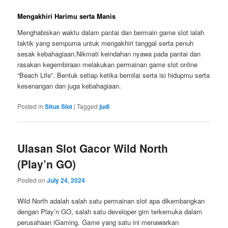
Mengakhiri Harimu serta Manis
Menghabiskan waktu dalam pantai dan bermain game slot ialah
taktik yang sempurna untuk mengakhiri tanggal serta penuh
sesak kebahagiaan.Nikmati keindahan nyawa pada pantai dan
rasakan kegembiraan melakukan permainan game slot online
“Beach Life”. Bentuk setiap ketika bernilai serta isi hidupmu serta
kesenangan dan juga kebahagiaan.
Posted in
Situs Slot
|
Tagged
judi
Ulasan Slot Gacor Wild North
(Play’n GO)
Posted on
July 24, 2024
Wild North adalah salah satu permainan slot apa dikembangkan
dengan Play’n GO, salah satu developer gim terkemuka dalam
perusahaan iGaming. Game yang satu ini menawarkan