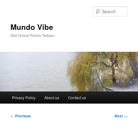
Skip
to
Sear
primary
content
Mundo Vibe
Slot Online Promo Terbaru
Main
Privacy Policy
About us
Contact us
menu
Post
←
Previous
Next
→
navigation