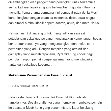
dikembangkan oleh pengembang perangkat lunak terkemuka,
sering kali menawarkan grafis berkualitas tinggi dan fitur-fitur
menarik. Tema utama permainan ini berpusat pada dunia Mesir
kuno, lengkap dengan piramida misterius, dewa-dewa anggun,
dan simbol-simbol klasik seperti scarab, ankh, dan mata Horus.
Permainan ini dirancang untuk menghadirkan sensasi
petualangan sekaligus peluang mendapatkan kemenangan besar,
berkat fitur bonusnya yang menguntungkan dan mekanisme
permainan yang adil. Dengan tampilan yang atraktif dan
gameplay yang mudah dipahami, Pyramid King cocok bagi
pemula maupun pemain berpengalaman yang menginginkan
tantangan sekaligus keseruan.
Mekanisme Permainan dan Desain Visual
DESAIN VISUAL DAN SUARA
Salah satu daya tarik utama dari Pyramid King adalah
tampilannya. Desain grafisnya yang memukau membawa pemain
ke suasana Mesir kuno yang penuh misteri. Latar belakang