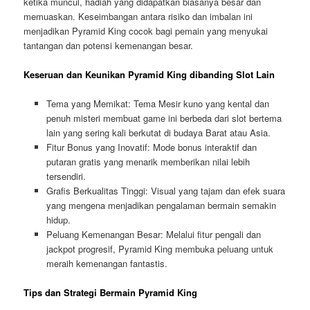
ketika muncul, hadiah yang didapatkan biasanya besar dan
memuaskan. Keseimbangan antara risiko dan imbalan ini
menjadikan Pyramid King cocok bagi pemain yang menyukai
tantangan dan potensi kemenangan besar.
Keseruan dan Keunikan Pyramid King dibanding Slot Lain
Tema yang Memikat: Tema Mesir kuno yang kental dan
penuh misteri membuat game ini berbeda dari slot bertema
lain yang sering kali berkutat di budaya Barat atau Asia.
Fitur Bonus yang Inovatif: Mode bonus interaktif dan
putaran gratis yang menarik memberikan nilai lebih
tersendiri.
Grafis Berkualitas Tinggi: Visual yang tajam dan efek suara
yang mengena menjadikan pengalaman bermain semakin
hidup.
Peluang Kemenangan Besar: Melalui fitur pengali dan
jackpot progresif, Pyramid King membuka peluang untuk
meraih kemenangan fantastis.
Tips dan Strategi Bermain Pyramid King