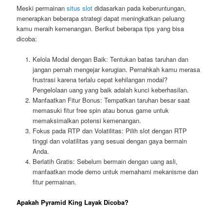
Meski permainan
situs slot
didasarkan pada keberuntungan,
menerapkan beberapa strategi dapat meningkatkan peluang
kamu meraih kemenangan. Berikut beberapa tips yang bisa
dicoba:
Kelola Modal dengan Baik: Tentukan batas taruhan dan
jangan pernah mengejar kerugian. Pernahkah kamu merasa
frustrasi karena terlalu cepat kehilangan modal?
Pengelolaan uang yang baik adalah kunci keberhasilan.
Manfaatkan Fitur Bonus: Tempatkan taruhan besar saat
memasuki fitur free spin atau bonus game untuk
memaksimalkan potensi kemenangan.
Fokus pada RTP dan Volatilitas: Pilih slot dengan RTP
tinggi dan volatilitas yang sesuai dengan gaya bermain
Anda.
Berlatih Gratis: Sebelum bermain dengan uang asli,
manfaatkan mode demo untuk memahami mekanisme dan
fitur permainan.
Apakah Pyramid King Layak Dicoba?