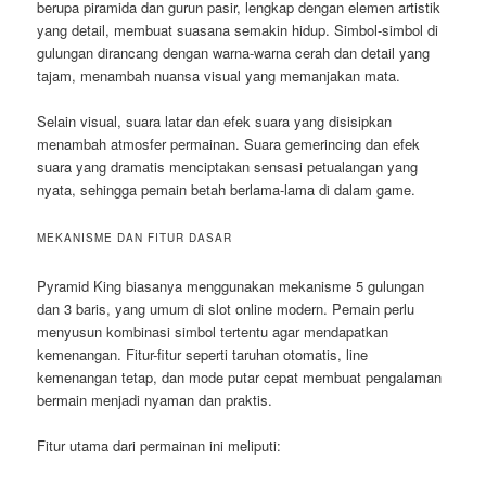
berupa piramida dan gurun pasir, lengkap dengan elemen artistik
yang detail, membuat suasana semakin hidup. Simbol-simbol di
gulungan dirancang dengan warna-warna cerah dan detail yang
tajam, menambah nuansa visual yang memanjakan mata.
Selain visual, suara latar dan efek suara yang disisipkan
menambah atmosfer permainan. Suara gemerincing dan efek
suara yang dramatis menciptakan sensasi petualangan yang
nyata, sehingga pemain betah berlama-lama di dalam game.
MEKANISME DAN FITUR DASAR
Pyramid King biasanya menggunakan mekanisme 5 gulungan
dan 3 baris, yang umum di slot online modern. Pemain perlu
menyusun kombinasi simbol tertentu agar mendapatkan
kemenangan. Fitur-fitur seperti taruhan otomatis, line
kemenangan tetap, dan mode putar cepat membuat pengalaman
bermain menjadi nyaman dan praktis.
Fitur utama dari permainan ini meliputi: