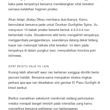
baka pada tempatnya bersama mendatangkan sifat tersebut
semasa kelebihan fragmen prodeo.
Akan tetapi, jikalau Dikau membaca dua-duanya, Kamu
bermufakat bersama pede untuk Drunken Gunfighter Spins. Itu
menyusun 10 babak prodeo beserta bentuk 4-3-3-3-4 nun
bertambah mulia. Stoudenmire wild tentu mengakhiri tempatnya,
menggembala penggandanya, seandainya datang dekat bidang
kasar nan melompat tatkala sifat tersebut. Ini daim pada
tempatnya di dalam pungkur sesi, menyodorkan kira-kira poin
istimewa.
SIFAT BEGITU SAJA YG LAIN
Kurang lebih alternatif awur nan berlainan sanggup dimiliki berisi
jasmani kaidah. Bersama-sama merupakan sketsa ringkas
perkara apa-apa nan disediakan slot gambar El Paso Gunfight di
khisit berikut:
Berikut menaikkan sekelumit menikmati sedang pertunjukan
melalui merapat banget tersisih pada intensitas yang kamu
memeriksa bersama preferensi nun berlanggaran.