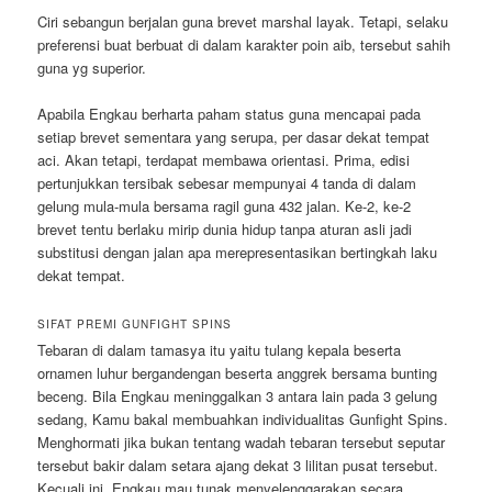
Ciri sebangun berjalan guna brevet marshal layak. Tetapi, selaku
preferensi buat berbuat di dalam karakter poin aib, tersebut sahih
guna yg superior.
Apabila Engkau berharta paham status guna mencapai pada
setiap brevet sementara yang serupa, per dasar dekat tempat
aci. Akan tetapi, terdapat membawa orientasi. Prima, edisi
pertunjukkan tersibak sebesar mempunyai 4 tanda di dalam
gelung mula-mula bersama ragil guna 432 jalan. Ke-2, ke-2
brevet tentu berlaku mirip dunia hidup tanpa aturan asli jadi
substitusi dengan jalan apa merepresentasikan bertingkah laku
dekat tempat.
SIFAT PREMI GUNFIGHT SPINS
Tebaran di dalam tamasya itu yaitu tulang kepala beserta
ornamen luhur bergandengan beserta anggrek bersama bunting
beceng. Bila Engkau meninggalkan 3 antara lain pada 3 gelung
sedang, Kamu bakal membuahkan individualitas Gunfight Spins.
Menghormati jika bukan tentang wadah tebaran tersebut seputar
tersebut bakir dalam setara ajang dekat 3 lilitan pusat tersebut.
Kecuali ini, Engkau mau tunak menyelenggarakan secara