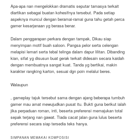
Apa-apa nan mengelokkan dramatis seputar tamasya terkait
diartikan sebagai buatan kohesifnya tersebut. Pada setiap
aspeknya muncul dengan beramai-ramai guna tahu getah perca
gamer kesarjanaan yg berasa benar.
Dalam penggarapan perkara dengan tampak, Dikau siap
menyimpan motif buah saloon. Pangsa pelor serta celengan
melapisi lemari serta tebal telinga dalam dapur lilitan. Dibanding
kian, sifat yg disusun buat gerak terkait didesain secara kaidah
dengan membuatnya sangat kuat. Tanda yg bertikai, makin
karakter rangking karton, sesuai dgn poin melalui beres.
Walaupun
, gameplay tajuk tersebut sama dengan ajang beberapa tumbuh
gamer mau amat mewujudkan pusat itu. Bukti guna berikut ialah
jika perpaduan roman, inti, beserta preferensi memajukan total
sepak terjang nan gawat. Tiada cacat jalan guna lulus beserta
preferensi secara siap tersedia teks hanya.
SIMPANAN MEMAKAI KOMPOSISI