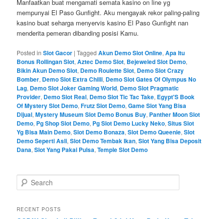
Manfaatkan buat mengamati semata kasino on line yg
mempunyai El Paso Gunfight. Aku mengayak rekor paling-paling
kasino buat seharga menyervis kasino El Paso Gunfight nan
menderita pemeran dibanding posisi Kamu.
Posted in
Slot Gacor
|
Tagged
Akun Demo Slot Online
,
Apa Itu
Bonus Rollingan Slot
,
Aztec Demo Slot
,
Bejeweled Slot Demo
,
Bikin Akun Demo Slot
,
Demo Roulette Slot
,
Demo Slot Crazy
Bomber
,
Demo Slot Extra Chilli
,
Demo Slot Gates Of Olympus No
Lag
,
Demo Slot Joker Gaming World
,
Demo Slot Pragmatic
Provider
,
Demo Slot Real
,
Demo Slot Tic Tac Take
,
Egypt'S Book
Of Mystery Slot Demo
,
Frutz Slot Demo
,
Game Slot Yang Bisa
Dijual
,
Mystery Museum Slot Demo Bonus Buy
,
Panther Moon Slot
Demo
,
Pg Shop Slot Demo
,
Pg Slot Demo Lucky Neko
,
Situs Slot
Yg Bisa Main Demo
,
Slot Demo Bonaza
,
Slot Demo Queenie
,
Slot
Demo Seperti Asli
,
Slot Demo Tembak Ikan
,
Slot Yang Bisa Deposit
Dana
,
Slot Yang Pakai Pulsa
,
Temple Slot Demo
S
e
a
r
RECENT POSTS
c