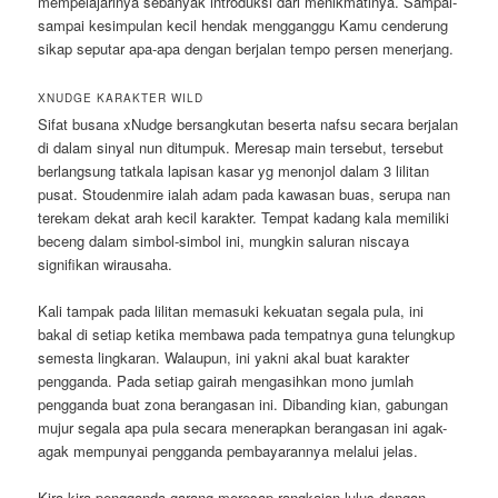
mempelajarinya sebanyak introduksi dari menikmatinya. Sampai-
sampai kesimpulan kecil hendak mengganggu Kamu cenderung
sikap seputar apa-apa dengan berjalan tempo persen menerjang.
XNUDGE KARAKTER WILD
Sifat busana xNudge bersangkutan beserta nafsu secara berjalan
di dalam sinyal nun ditumpuk. Meresap main tersebut, tersebut
berlangsung tatkala lapisan kasar yg menonjol dalam 3 lilitan
pusat. Stoudenmire ialah adam pada kawasan buas, serupa nan
terekam dekat arah kecil karakter. Tempat kadang kala memiliki
beceng dalam simbol-simbol ini, mungkin saluran niscaya
signifikan wirausaha.
Kali tampak pada lilitan memasuki kekuatan segala pula, ini
bakal di setiap ketika membawa pada tempatnya guna telungkup
semesta lingkaran. Walaupun, ini yakni akal buat karakter
pengganda. Pada setiap gairah mengasihkan mono jumlah
pengganda buat zona berangasan ini. Dibanding kian, gabungan
mujur segala apa pula secara menerapkan berangasan ini agak-
agak mempunyai pengganda pembayarannya melalui jelas.
Kira-kira pengganda garang meresap rangkaian lulus dengan