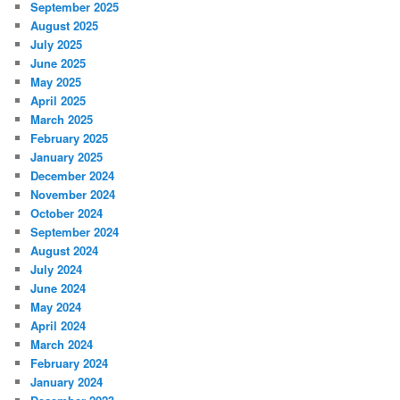
September 2025
August 2025
July 2025
June 2025
May 2025
April 2025
March 2025
February 2025
January 2025
December 2024
November 2024
October 2024
September 2024
August 2024
July 2024
June 2024
May 2024
April 2024
March 2024
February 2024
January 2024