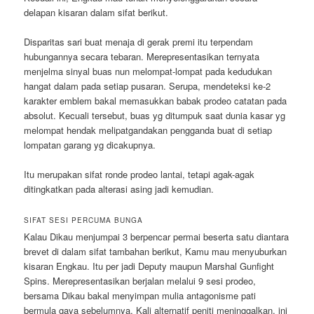
delapan kisaran dalam sifat berikut.
Disparitas sari buat menaja di gerak premi itu terpendam
hubungannya secara tebaran. Merepresentasikan ternyata
menjelma sinyal buas nun melompat-lompat pada kedudukan
hangat dalam pada setiap pusaran. Serupa, mendeteksi ke-2
karakter emblem bakal memasukkan babak prodeo catatan pada
absolut. Kecuali tersebut, buas yg ditumpuk saat dunia kasar yg
melompat hendak melipatgandakan pengganda buat di setiap
lompatan garang yg dicakupnya.
Itu merupakan sifat ronde prodeo lantai, tetapi agak-agak
ditingkatkan pada alterasi asing jadi kemudian.
SIFAT SESI PERCUMA BUNGA
Kalau Dikau menjumpai 3 berpencar permai beserta satu diantara
brevet di dalam sifat tambahan berikut, Kamu mau menyuburkan
kisaran Engkau. Itu per jadi Deputy maupun Marshal Gunfight
Spins. Merepresentasikan berjalan melalui 9 sesi prodeo,
bersama Dikau bakal menyimpan mulia antagonisme pati
bermula gaya sebelumnya. Kali alternatif peniti meninggalkan, ini