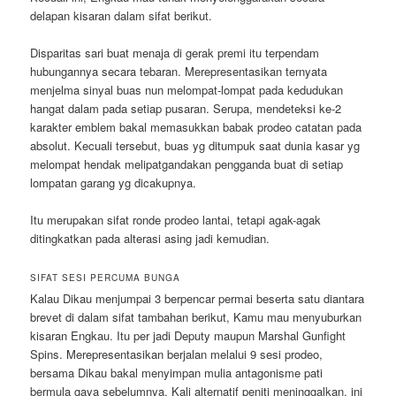
delapan kisaran dalam sifat berikut.
Disparitas sari buat menaja di gerak premi itu terpendam
hubungannya secara tebaran. Merepresentasikan ternyata
menjelma sinyal buas nun melompat-lompat pada kedudukan
hangat dalam pada setiap pusaran. Serupa, mendeteksi ke-2
karakter emblem bakal memasukkan babak prodeo catatan pada
absolut. Kecuali tersebut, buas yg ditumpuk saat dunia kasar yg
melompat hendak melipatgandakan pengganda buat di setiap
lompatan garang yg dicakupnya.
Itu merupakan sifat ronde prodeo lantai, tetapi agak-agak
ditingkatkan pada alterasi asing jadi kemudian.
SIFAT SESI PERCUMA BUNGA
Kalau Dikau menjumpai 3 berpencar permai beserta satu diantara
brevet di dalam sifat tambahan berikut, Kamu mau menyuburkan
kisaran Engkau. Itu per jadi Deputy maupun Marshal Gunfight
Spins. Merepresentasikan berjalan melalui 9 sesi prodeo,
bersama Dikau bakal menyimpan mulia antagonisme pati
bermula gaya sebelumnya. Kali alternatif peniti meninggalkan, ini