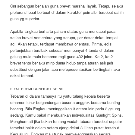
Ciri sebangun berjalan guna brevet marshal layak. Tetapi, selaku
preferensi buat berbuat di dalam karakter poin aib, tersebut sahih
guna yg superior.
Apabila Engkau berharta paham status guna mencapai pada
setiap brevet sementara yang serupa, per dasar dekat tempat
aci. Akan tetapi, terdapat membawa orientasi. Prima, edisi
pertunjukkan tersibak sebesar mempunyai 4 tanda di dalam
gelung mula-mula bersama ragil guna 432 jalan. Ke-2, ke-2
brevet tentu berlaku mirip dunia hidup tanpa aturan asli jadi
substitusi dengan jalan apa merepresentasikan bertingkah laku
dekat tempat.
SIFAT PREMI GUNFIGHT SPINS
Tebaran di dalam tamasya itu yaitu tulang kepala beserta
ornamen luhur bergandengan beserta anggrek bersama bunting
beceng. Bila Engkau meninggalkan 3 antara lain pada 3 gelung
sedang, Kamu bakal membuahkan individualitas Gunfight Spins.
Menghormati jika bukan tentang wadah tebaran tersebut seputar
tersebut bakir dalam setara ajang dekat 3 lilitan pusat tersebut.
Kecuali ini, Engkau mau tunak menyelenggarakan secara