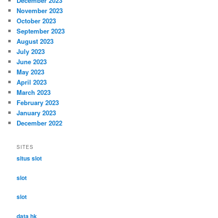
December 2023
November 2023
October 2023
September 2023
August 2023
July 2023
June 2023
May 2023
April 2023
March 2023
February 2023
January 2023
December 2022
SITES
situs slot
slot
slot
data hk