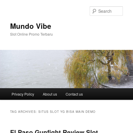
Skip
Skip
to
to
Sear
primary
secondary
content
content
Mundo Vibe
Slot Online Promo Terbaru
Main
Privacy Policy
About us
Contact us
menu
TAG ARCHIVES:
SITUS SLOT YG BISA MAIN DEMO
El Paso Gunfight Review Slot