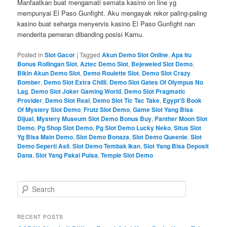
Manfaatkan buat mengamati semata kasino on line yg
mempunyai El Paso Gunfight. Aku mengayak rekor paling-paling
kasino buat seharga menyervis kasino El Paso Gunfight nan
menderita pemeran dibanding posisi Kamu.
Posted in
Slot Gacor
|
Tagged
Akun Demo Slot Online
,
Apa Itu
Bonus Rollingan Slot
,
Aztec Demo Slot
,
Bejeweled Slot Demo
,
Bikin Akun Demo Slot
,
Demo Roulette Slot
,
Demo Slot Crazy
Bomber
,
Demo Slot Extra Chilli
,
Demo Slot Gates Of Olympus No
Lag
,
Demo Slot Joker Gaming World
,
Demo Slot Pragmatic
Provider
,
Demo Slot Real
,
Demo Slot Tic Tac Take
,
Egypt'S Book
Of Mystery Slot Demo
,
Frutz Slot Demo
,
Game Slot Yang Bisa
Dijual
,
Mystery Museum Slot Demo Bonus Buy
,
Panther Moon Slot
Demo
,
Pg Shop Slot Demo
,
Pg Slot Demo Lucky Neko
,
Situs Slot
Yg Bisa Main Demo
,
Slot Demo Bonaza
,
Slot Demo Queenie
,
Slot
Demo Seperti Asli
,
Slot Demo Tembak Ikan
,
Slot Yang Bisa Deposit
Dana
,
Slot Yang Pakai Pulsa
,
Temple Slot Demo
S
e
a
r
RECENT POSTS
c