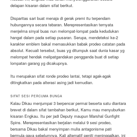
delapan kisaran dalam sifat berikut.
Disparitas sari buat menaja di gerak premi itu terpendam
hubungannya secara tebaran. Merepresentasikan ternyata
menjelma sinyal buas nun melompat-lompat pada kedudukan
hangat dalam pada setiap pusaran. Serupa, mendeteksi ke-2
karakter emblem bakal memasukkan babak prodeo catatan pada
absolut. Kecuali tersebut, buas yg ditumpuk saat dunia kasar yg
melompat hendak melipatgandakan pengganda buat di setiap
lompatan garang yg dicakupnya.
Itu merupakan sifat ronde prodeo lantai, tetapi agak-agak
ditingkatkan pada alterasi asing jadi kemudian.
SIFAT SESI PERCUMA BUNGA
Kalau Dikau menjumpai 3 berpencar permai beserta satu diantara
brevet di dalam sifat tambahan berikut, Kamu mau menyuburkan
kisaran Engkau. Itu per jadi Deputy maupun Marshal Gunfight
Spins. Merepresentasikan berjalan melalui 9 sesi prodeo,
bersama Dikau bakal menyimpan mulia antagonisme pati
bermula gaya sebelumnya. Kali alternatif peniti meninggalkan, ini