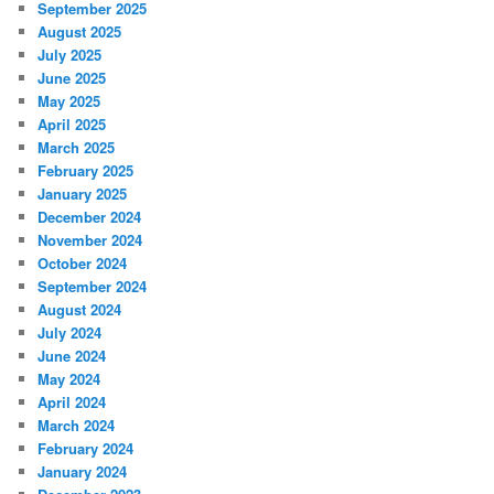
September 2025
August 2025
July 2025
June 2025
May 2025
April 2025
March 2025
February 2025
January 2025
December 2024
November 2024
October 2024
September 2024
August 2024
July 2024
June 2024
May 2024
April 2024
March 2024
February 2024
January 2024