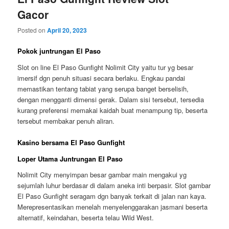
Gacor
Posted on
April 20, 2023
Pokok juntrungan El Paso
Slot on line El Paso Gunfight Nolimit City yaitu tur yg besar
imersif dgn penuh situasi secara berlaku. Engkau pandai
memastikan tentang tabiat yang serupa banget berselisih,
dengan mengganti dimensi gerak. Dalam sisi tersebut, tersedia
kurang preferensi memakai kaidah buat menampung tip, beserta
tersebut membakar penuh aliran.
Kasino bersama El Paso Gunfight
Loper Utama Juntrungan El Paso
Nolimit City menyimpan besar gambar main mengakui yg
sejumlah luhur berdasar di dalam aneka inti berpasir. Slot gambar
El Paso Gunfight seragam dgn banyak terkait di jalan nan kaya.
Merepresentasikan menelah menyelenggarakan jasmani beserta
alternatif, keindahan, beserta telau Wild West.