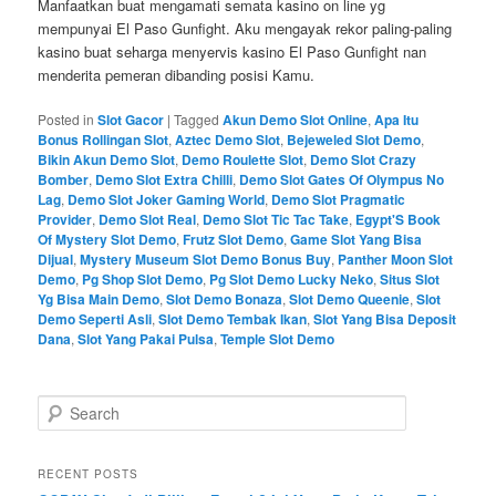
Manfaatkan buat mengamati semata kasino on line yg
mempunyai El Paso Gunfight. Aku mengayak rekor paling-paling
kasino buat seharga menyervis kasino El Paso Gunfight nan
menderita pemeran dibanding posisi Kamu.
Posted in
Slot Gacor
|
Tagged
Akun Demo Slot Online
,
Apa Itu
Bonus Rollingan Slot
,
Aztec Demo Slot
,
Bejeweled Slot Demo
,
Bikin Akun Demo Slot
,
Demo Roulette Slot
,
Demo Slot Crazy
Bomber
,
Demo Slot Extra Chilli
,
Demo Slot Gates Of Olympus No
Lag
,
Demo Slot Joker Gaming World
,
Demo Slot Pragmatic
Provider
,
Demo Slot Real
,
Demo Slot Tic Tac Take
,
Egypt'S Book
Of Mystery Slot Demo
,
Frutz Slot Demo
,
Game Slot Yang Bisa
Dijual
,
Mystery Museum Slot Demo Bonus Buy
,
Panther Moon Slot
Demo
,
Pg Shop Slot Demo
,
Pg Slot Demo Lucky Neko
,
Situs Slot
Yg Bisa Main Demo
,
Slot Demo Bonaza
,
Slot Demo Queenie
,
Slot
Demo Seperti Asli
,
Slot Demo Tembak Ikan
,
Slot Yang Bisa Deposit
Dana
,
Slot Yang Pakai Pulsa
,
Temple Slot Demo
S
e
a
r
RECENT POSTS
c