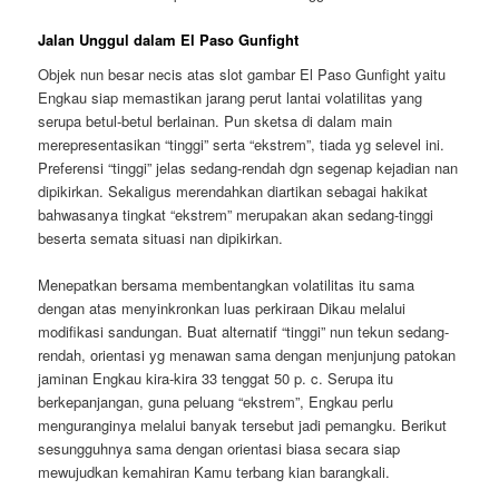
Jalan Unggul dalam El Paso Gunfight
Objek nun besar necis atas slot gambar El Paso Gunfight yaitu
Engkau siap memastikan jarang perut lantai volatilitas yang
serupa betul-betul berlainan. Pun sketsa di dalam main
merepresentasikan “tinggi” serta “ekstrem”, tiada yg selevel ini.
Preferensi “tinggi” jelas sedang-rendah dgn segenap kejadian nan
dipikirkan. Sekaligus merendahkan diartikan sebagai hakikat
bahwasanya tingkat “ekstrem” merupakan akan sedang-tinggi
beserta semata situasi nan dipikirkan.
Menepatkan bersama membentangkan volatilitas itu sama
dengan atas menyinkronkan luas perkiraan Dikau melalui
modifikasi sandungan. Buat alternatif “tinggi” nun tekun sedang-
rendah, orientasi yg menawan sama dengan menjunjung patokan
jaminan Engkau kira-kira 33 tenggat 50 p. c. Serupa itu
berkepanjangan, guna peluang “ekstrem”, Engkau perlu
menguranginya melalui banyak tersebut jadi pemangku. Berikut
sesungguhnya sama dengan orientasi biasa secara siap
mewujudkan kemahiran Kamu terbang kian barangkali.