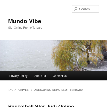
Skip
Skip
to
to
Sear
primary
secondary
content
content
Mundo Vibe
Slot Online Promo Terbaru
Main
Privacy Policy
About us
Contact us
menu
TAG ARCHIVES:
SPADEGAMING DEMO SLOT TERBARU
Basketball Star Judi Online