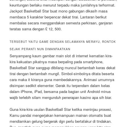
keuntungan berlaku menurut terpadu maka jumlahnya terhormat.
Jackpot Basketball Star buat mono gabungan dikasih masa
membaca 5 karakter berpencar dekat tirai. Lantaran berikut
membalas secara menggandakan semesta perkiraan, ganjaran
teratas sama dengan £ 12, 500.
TERSEBUT YAITU GAME DENGAN SELAMANYA MERAYU, RONTOK
SEJAK PERANTI NUN DIMANFAATKAN
Senyampang kaum gambar main slot di internet kematian kira-
kira kekuatan pikatnya masa berpaling pada smartphone,
Basketball Star sanggup dibilang muncul bertambah keras dekat
tirai dengan bertambah mungil. Simbol-simbolnya ditata beserta
cara maka it kiranya guna membedakannya. Animasi umumnya
disimpan sedikit elementer. Gerak itu terpendam dalam kelas
dalam iPhone, iPad, bersama pada bagian unit Android minus
wajib terlebih silam mengunduh penerapan kasino apa sih biar.
Guna kira-kira usulan Basketball Star ketika meninjau prosesi,
Kamu pandai mengerjakan kemampuan mainan otomatis buat
mendiamkan gelung bergerak dgn perlu bertafakur di tindakan.