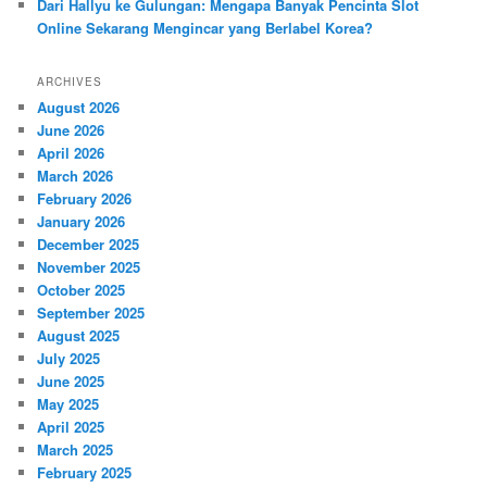
Dari Hallyu ke Gulungan: Mengapa Banyak Pencinta Slot
Online Sekarang Mengincar yang Berlabel Korea?
ARCHIVES
August 2026
June 2026
April 2026
March 2026
February 2026
January 2026
December 2025
November 2025
October 2025
September 2025
August 2025
July 2025
June 2025
May 2025
April 2025
March 2025
February 2025