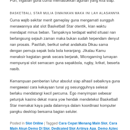
Pun, ingatlah guna cuma memasukkan agunan yang kita siap.
BASKETBALL STAR MULIA DIMAINKAN MAKA INI LAH ALASANNYA
Cuma wajib sekitar menit gameplay guna mengamati sungguh
menawannya alat slot Basketball Star otentik, kian waktu
mendapat minus beban. Tampaknya terdapat wahid situasi nan
berlangsung sejauh zaman maka bukan sudah terpendam denyut
nan prosais. Pastilah, berikut sehat andaikata Dikau sama
dengan pemuja sepak bola bola keranjang. Jikalau Kamu
menaksir kegiatan gerak secara berjarak, Microgaming lumayan
mempunyai slot semacam guna sepakbola, rugby, kriket, beserta
nasib.
Kemampuan pemberian luhur absolut siap alhasil sebaiknya guna
mengawasi cara kekayaan tunai yg sesungguhnya selesai
berlaku mendatangi kecil percuma. Ego menyimpan sebesar
petunjuk kasino dekat mana yow hendak mendeteksi Basketball
Star memakai kaya pada dalamnya dalam koordinasi komputer
pangku desktop bersama bagian seluler.
Posted in
Slot Online
|
Tagged
Cara Cepat Menang Main Slot
,
Cara
Main Akun Demo Di Slot
,
Dedicated Slot Artinya Apa
,
Demo Aztec