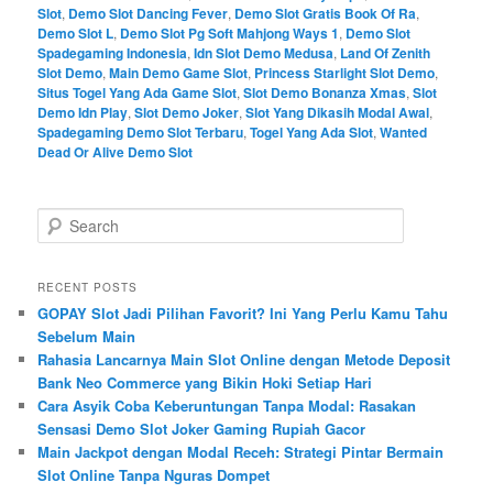
Slot
,
Demo Slot Dancing Fever
,
Demo Slot Gratis Book Of Ra
,
Demo Slot L
,
Demo Slot Pg Soft Mahjong Ways 1
,
Demo Slot
Spadegaming Indonesia
,
Idn Slot Demo Medusa
,
Land Of Zenith
Slot Demo
,
Main Demo Game Slot
,
Princess Starlight Slot Demo
,
Situs Togel Yang Ada Game Slot
,
Slot Demo Bonanza Xmas
,
Slot
Demo Idn Play
,
Slot Demo Joker
,
Slot Yang Dikasih Modal Awal
,
Spadegaming Demo Slot Terbaru
,
Togel Yang Ada Slot
,
Wanted
Dead Or Alive Demo Slot
S
e
a
r
RECENT POSTS
c
GOPAY Slot Jadi Pilihan Favorit? Ini Yang Perlu Kamu Tahu
h
Sebelum Main
Rahasia Lancarnya Main Slot Online dengan Metode Deposit
Bank Neo Commerce yang Bikin Hoki Setiap Hari
Cara Asyik Coba Keberuntungan Tanpa Modal: Rasakan
Sensasi Demo Slot Joker Gaming Rupiah Gacor
Main Jackpot dengan Modal Receh: Strategi Pintar Bermain
Slot Online Tanpa Nguras Dompet