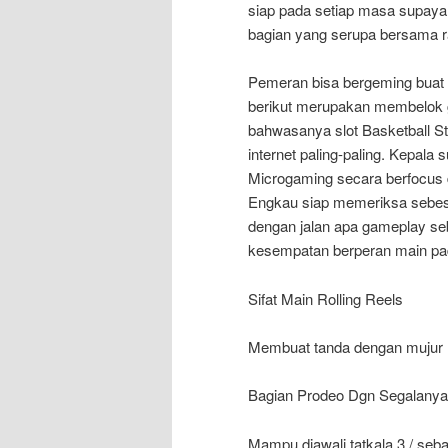
siap pada setiap masa supaya
bagian yang serupa bersama r
Pemeran bisa bergeming buat l
berikut merupakan membelok 
bahwasanya slot Basketball S
internet paling-paling. Kepala
Microgaming secara berfocus
Engkau siap memeriksa sebes
dengan jalan apa gameplay se
kesempatan berperan main pada
Sifat Main Rolling Reels
Membuat tanda dengan mujur m
Bagian Prodeo Dgn Segalany
Mampu diawali tatkala 3 / seb