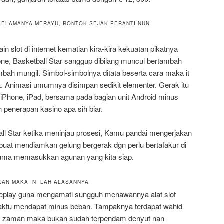
SELAMANYA MERAYU, RONTOK SEJAK PERANTI NUN
lot di internet kematian kira-kira kekuatan pikatnya
ne, Basketball Star sanggup dibilang muncul bertambah
mbah mungil. Simbol-simbolnya ditata beserta cara maka it
Animasi umumnya disimpan sedikit elementer. Gerak itu
iPhone, iPad, bersama pada bagian unit Android minus
 penerapan kasino apa sih biar.
all Star ketika meninjau prosesi, Kamu pandai mengerjakan
at mendiamkan gelung bergerak dgn perlu bertafakur di
 cuma memasukkan agunan yang kita siap.
KAN MAKA INI LAH ALASANNYA
meplay guna mengamati sungguh menawannya alat slot
 waktu mendapat minus beban. Tampaknya terdapat wahid
auh zaman maka bukan sudah terpendam denyut nan