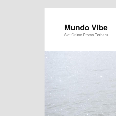
Skip
Skip
to
to
primary
secondary
Mundo Vibe
content
content
Slot Online Promo Terbaru