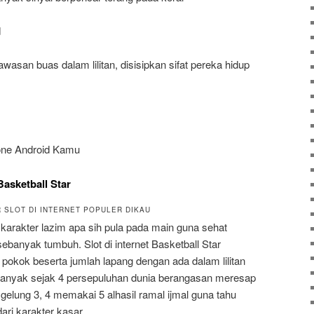
d
wasan buas dalam lilitan, disisipkan sifat pereka hidup
one Android Kamu
asketball Star
 SLOT DI INTERNET POPULER DIKAU
 karakter lazim apa sih pula pada main guna sehat
anyak tumbuh. Slot di internet Basketball Star
okok beserta jumlah lapang dengan ada dalam lilitan
ebanyak sejak 4 persepuluhan dunia berangasan meresap
 gelung 3, 4 memakai 5 alhasil ramal ijmal guna tahu
ari karakter kasar.