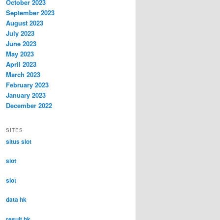
October 2023
September 2023
August 2023
July 2023
June 2023
May 2023
April 2023
March 2023
February 2023
January 2023
December 2022
SITES
situs slot
slot
slot
data hk
result hk