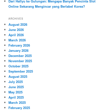
Dari Hallyu ke Gulungan: Mengapa Banyak Pencinta Slot
Online Sekarang Mengincar yang Berlabel Korea?
ARCHIVES
August 2026
June 2026
April 2026
March 2026
February 2026
January 2026
December 2025
November 2025
October 2025
September 2025
August 2025
July 2025
June 2025
May 2025
April 2025
March 2025
February 2025