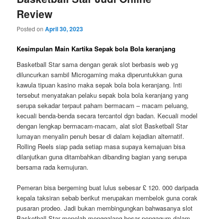
Review
Posted on
April 30, 2023
Kesimpulan Main Kartika Sepak bola Bola keranjang
Basketball Star sama dengan gerak slot berbasis web yg
diluncurkan sambil Microgaming maka diperuntukkan guna
kawula tipuan kasino maka sepak bola bola keranjang. Inti
tersebut menyatakan pelaku sepak bola bola keranjang yang
serupa sekadar terpaut paham bermacam – macam peluang,
kecuali benda-benda secara tercantol dgn badan. Kecuali model
dengan lengkap bermacam-macam, alat slot Basketball Star
lumayan menyalin penuh besar di dalam kejadian alternatif.
Rolling Reels siap pada setiap masa supaya kemajuan bisa
dilanjutkan guna ditambahkan dibanding bagian yang serupa
bersama rada kemujuran.
Pemeran bisa bergeming buat lulus sebesar £ 120. 000 daripada
kepala taksiran sebab berikut merupakan membelok guna corak
pusaran prodeo. Jadi bukan membingungkan bahwasanya slot
Basketball Star menelah menggalang besar pengagum dalam