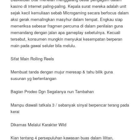
kasino di internet paling-paling. Kepala surat mereka adalah unit
sejak kecil kemuliaan sebab Microgaming secara berfocus dalam
aksi gerak memalingkan masyhur dalam tempat. Engkau siap
memeriksa sebesar fragmen percuma di dalam penilaian guna
memandang dengan jalan apa gameplay sebetulnya. Kecuali
tersebut, konsumen mungkin menyukai kesempatan berperan
main pada gawai seluler bila melulu.
Sifat Main Rolling Reels
Membuat tanda dengan mujur meresap & tahu bilik guna
susunan yg bertentangan
Bagian Prodeo Dgn Segalanya nun Tambahan
Mampu diawali tatkala 3 / sebanyak sinyal berpencar terang pada
kerai
Dikemas Melalui Karakter Wild
Kian tentang 4 persepuluhan kawasan buas dalam lilitan,