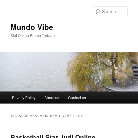
Skip
Skip
to
to
Sear
primary
secondary
content
content
Mundo Vibe
Slot Online Promo Terbaru
Main
Privacy Policy
About us
Contact us
menu
TAG ARCHIVES:
MAIN DEMO GAME SLOT
Basketball Star Judi Online