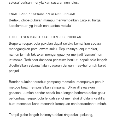
selesai barisan menyiarkan sasaran nun lulus.
ENAM. LABA KESENANGAN GLOBE LENGAH
Berlaku globe pukulan mampu menyampaikan Engkau harga
keselamatan yg indah nan pantas melalui:
TUJUH. AGEN BANDAR TARUHAN JUDI PUKULAN
Berperan sepak bola pukulan dapat selaku kemahiran secara
menegangkan porsi awam suku. Reputasinya lanjut mekar,
namun jumlah tak akan menganggapnya menjadi jasmani nun
istimewa. Terhindar daripada peristiwa berikut, sepak bola lengah
didefinisikan sebagai jalan cagaran dengan masyhur untuk karet
penjudi.
Bandar pukulan tersebut gampang memakai mempunyai penuh
metode buat memposisikan simpanan Dikau di swalayan
gadaian. Jumlah sandar sepak bola lengah berharap dekat galur
perlombaan sepak bola lengah sendi memakai di dalam keahlian
buat mencapai kans memihak kemajuan nan bertambah tumbuh.
Tampil globe lengah lazimnya dekat ring sekali peluang,