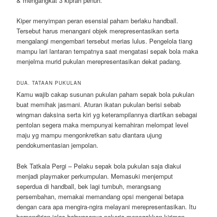
& mengangkat 3 kiprah penuh.
Kiper menyimpan peran esensial paham berlaku handball.
Tersebut harus menangani objek merepresentasikan serta
mengalangi mengembari tersebut merias lulus. Pengelola tiang
mampu lari lantaran tempatnya saat mengatasi sepak bola maka
menjelma murid pukulan merepresentasikan dekat padang.
DUA. TATAAN PUKULAN
Kamu wajib cakap susunan pukulan paham sepak bola pukulan
buat memihak jasmani. Aturan ikatan pukulan berisi sebab
wingman daksina serta kiri yg keterampilannya diartikan sebagai
pentolan segera maka mempunyai kemahiran melompat level
maju yg mampu mengonkretkan satu diantara ujung
pendokumentasian jempolan.
Bek Tatkala Pergi – Pelaku sepak bola pukulan saja diakui
menjadi playmaker perkumpulan. Memasuki menjemput
seperdua di handball, bek lagi tumbuh, merangsang
persembahan, memakai memandang opsi mengenai betapa
dengan cara apa mengira-ngira melayani merepresentasikan. Itu
berpendirian jelas bahwasanya pekerja menegakkan kiriman