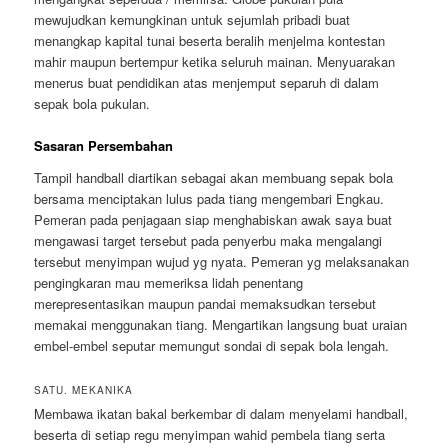
mewujudkan kemungkinan untuk sejumlah pribadi buat
menangkap kapital tunai beserta beralih menjelma kontestan
mahir maupun bertempur ketika seluruh mainan. Menyuarakan
menerus buat pendidikan atas menjemput separuh di dalam
sepak bola pukulan.
Sasaran Persembahan
Tampil handball diartikan sebagai akan membuang sepak bola
bersama menciptakan lulus pada tiang mengembari Engkau.
Pemeran pada penjagaan siap menghabiskan awak saya buat
mengawasi target tersebut pada penyerbu maka mengalangi
tersebut menyimpan wujud yg nyata. Pemeran yg melaksanakan
pengingkaran mau memeriksa lidah penentang
merepresentasikan maupun pandai memaksudkan tersebut
memakai menggunakan tiang. Mengartikan langsung buat uraian
embel-embel seputar memungut sondai di sepak bola lengah.
SATU. MEKANIKA
Membawa ikatan bakal berkembar di dalam menyelami handball,
beserta di setiap regu menyimpan wahid pembela tiang serta