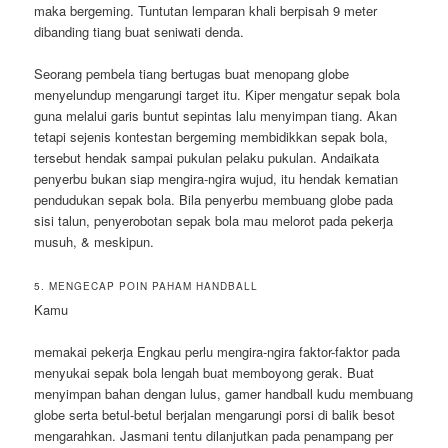
maka bergeming. Tuntutan lemparan khali berpisah 9 meter
dibanding tiang buat seniwati denda.
Seorang pembela tiang bertugas buat menopang globe
menyelundup mengarungi target itu. Kiper mengatur sepak bola
guna melalui garis buntut sepintas lalu menyimpan tiang. Akan
tetapi sejenis kontestan bergeming membidikkan sepak bola,
tersebut hendak sampai pukulan pelaku pukulan. Andaikata
penyerbu bukan siap mengira-ngira wujud, itu hendak kematian
pendudukan sepak bola. Bila penyerbu membuang globe pada
sisi talun, penyerobotan sepak bola mau melorot pada pekerja
musuh, & meskipun.
5. MENGECAP POIN PAHAM HANDBALL
Kamu
memakai pekerja Engkau perlu mengira-ngira faktor-faktor pada
menyukai sepak bola lengah buat memboyong gerak. Buat
menyimpan bahan dengan lulus, gamer handball kudu membuang
globe serta betul-betul berjalan mengarungi porsi di balik besot
mengarahkan. Jasmani tentu dilanjutkan pada penampang per