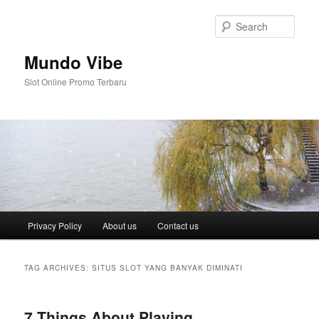
Skip
Skip
to
to
Sear
primary
secondary
content
content
Mundo Vibe
Slot Online Promo Terbaru
Main
Privacy Policy
About us
Contact us
menu
TAG ARCHIVES:
SITUS SLOT YANG BANYAK DIMINATI
7 Things About Playing