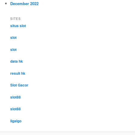
December 2022
SITES
situs slot
slot
slot
data hk
result hk
Slot Gacor
slot88
slot88
ligalgo