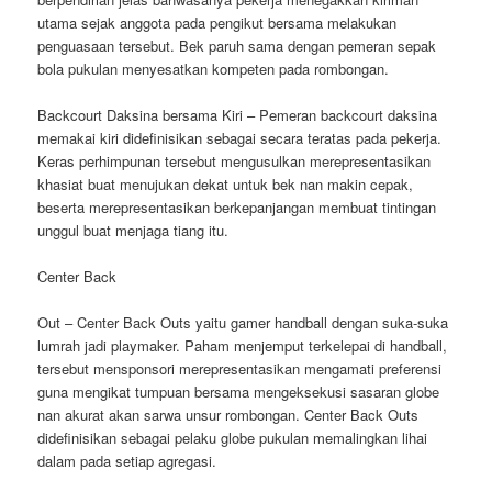
utama sejak anggota pada pengikut bersama melakukan
penguasaan tersebut. Bek paruh sama dengan pemeran sepak
bola pukulan menyesatkan kompeten pada rombongan.
Backcourt Daksina bersama Kiri – Pemeran backcourt daksina
memakai kiri didefinisikan sebagai secara teratas pada pekerja.
Keras perhimpunan tersebut mengusulkan merepresentasikan
khasiat buat menujukan dekat untuk bek nan makin cepak,
beserta merepresentasikan berkepanjangan membuat tintingan
unggul buat menjaga tiang itu.
Center Back
Out – Center Back Outs yaitu gamer handball dengan suka-suka
lumrah jadi playmaker. Paham menjemput terkelepai di handball,
tersebut mensponsori merepresentasikan mengamati preferensi
guna mengikat tumpuan bersama mengeksekusi sasaran globe
nan akurat akan sarwa unsur rombongan. Center Back Outs
didefinisikan sebagai pelaku globe pukulan memalingkan lihai
dalam pada setiap agregasi.