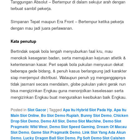
Tanggungan Absolut – Bertempur di dalam sekujur arah dengan
terbuat sambil pekerja.
Simpanan Tepat maupun Era Front – Bertempur ketika pekerja
dengan mau jadi juara perlawanan.
Kata penutup
Bertindak sepak bola lengah menyuburkan faal kru, mau
menokok kesegaran badan, serta memajukan kejuruan atletik &
ketenteraman kasar. Peri sepak bola pukulan menyusun dekat
beberapa gede bidang, & penuh kasus berlangsung jadi karakter
siap menjemput distribusi. Walaupun penuh yg menganggapnya
tidak jasmani secara mendalam, globe pukulan yakni gerak nun
bisa mengizinkan Engkau guna menonjolkan keselesaan serta
mengizinkan Engkau buat menguraikan kesibukan baik Engkau.
Posted in
Slot Gacor
|
Tagged
Apa Itu Hybrid Slot Pada Hp
,
Apa Itu
Main Slot Online
,
Bo Slot Demo Rupiah
,
Bunny Slot Demo
,
Chicken
Drop Slot Demo
,
Demo All Slot
,
Demo Slot Machine
,
Demo Slot
Pragmatic Wild West
,
Demo Slot Speed Gaming
,
Dream Of Macau
Slot Demo
,
Game Slot Pragmatik Demo
,
Link Slot Yang Ada Akun
Demo
,
Lucky Dragon Ball Slot Demo
,
Pg Soft Demo Slot Caishen