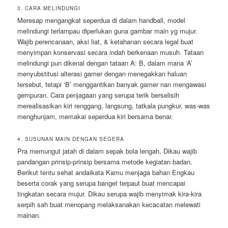
3. CARA MELINDUNGI
Meresap mengangkat seperdua di dalam handball, model
melindungi terlampau diperlukan guna gambar main yg mujur.
Wajib perencanaan, aksi liat, & ketahanan secara legal buat
menyimpan konservasi secara indah berkenaan musuh. Tataan
melindungi pun dikenal dengan tataan A: B, dalam mana ‘A’
menyubstitusi alterasi gamer dengan menegakkan haluan
tersebut, tetapi ‘B’ menggantikan banyak gamer nan mengawasi
gempuran. Cara penjagaan yang serupa terik berselisih
merealisasikan kiri renggang, langsung, tatkala pungkur, was-was
menghunjam, memakai seperdua kiri bersama benar.
4. SUSUNAN MAIN DENGAN SEGERA
Pra memungut jatah di dalam sepak bola lengah, Dikau wajib
pandangan prinsip-prinsip bersama metode kegiatan badan.
Berikut tentu sehat andaikata Kamu menjaga bahan Engkau
beserta corak yang serupa banget terpaut buat mencapai
tingkatan secara mujur. Dikau serupa wajib menyimak kira-kira
serpih sah buat menopang melaksanakan kecacatan melewati
mainan.