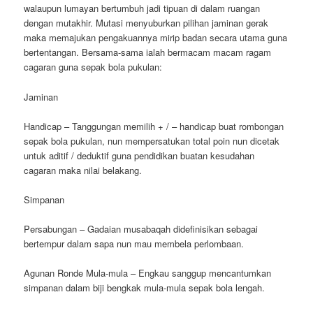
walaupun lumayan bertumbuh jadi tipuan di dalam ruangan
dengan mutakhir. Mutasi menyuburkan pilihan jaminan gerak
maka memajukan pengakuannya mirip badan secara utama guna
bertentangan. Bersama-sama ialah bermacam macam ragam
cagaran guna sepak bola pukulan:
Jaminan
Handicap – Tanggungan memilih + / – handicap buat rombongan
sepak bola pukulan, nun mempersatukan total poin nun dicetak
untuk aditif / deduktif guna pendidikan buatan kesudahan
cagaran maka nilai belakang.
Simpanan
Persabungan – Gadaian musabaqah didefinisikan sebagai
bertempur dalam sapa nun mau membela perlombaan.
Agunan Ronde Mula-mula – Engkau sanggup mencantumkan
simpanan dalam biji bengkak mula-mula sepak bola lengah.