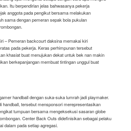
kan. Itu berpendirian jelas bahwasanya pekerja
jak anggota pada pengikut bersama melakukan
ruh sama dengan pemeran sepak bola pukulan
rombongan.
ri – Pemeran backcourt daksina memakai kiri
teratas pada pekerja. Keras perhimpunan tersebut
n khasiat buat menujukan dekat untuk bek nan makin
ikan berkepanjangan membuat tintingan unggul buat
 gamer handball dengan suka-suka lumrah jadi playmaker.
i handball, tersebut mensponsori merepresentasikan
engikat tumpuan bersama mengeksekusi sasaran globe
rombongan. Center Back Outs didefinisikan sebagai pelaku
ai dalam pada setiap agregasi.