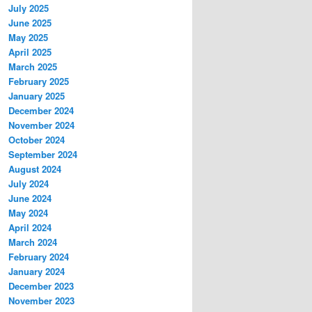
July 2025
June 2025
May 2025
April 2025
March 2025
February 2025
January 2025
December 2024
November 2024
October 2024
September 2024
August 2024
July 2024
June 2024
May 2024
April 2024
March 2024
February 2024
January 2024
December 2023
November 2023