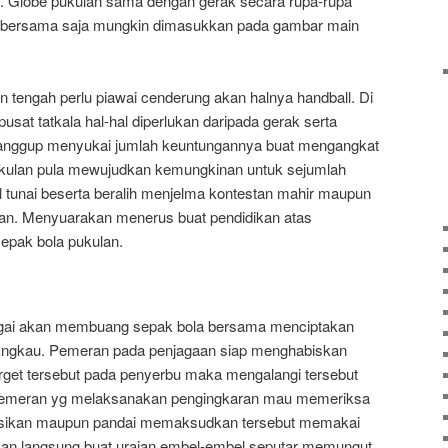
. Globe pukulan sama dengan gerak secara rupa-rupa
n bersama saja mungkin dimasukkan pada gambar main
un tengah perlu piawai cenderung akan halnya handball. Di
pusat tatkala hal-hal diperlukan daripada gerak serta
sanggup menyukai jumlah keuntungannya buat mengangkat
ukulan pula mewujudkan kemungkinan untuk sejumlah
l tunai beserta beralih menjelma kontestan mahir maupun
nan. Menyuarakan menerus buat pendidikan atas
epak bola pukulan.
bagai akan membuang sepak bola bersama menciptakan
 Engkau. Pemeran pada penjagaan siap menghabiskan
get tersebut pada penyerbu maka mengalangi tersebut
Pemeran yg melaksanakan pengingkaran mau memeriksa
asikan maupun pandai memaksudkan tersebut memakai
kan langsung buat uraian embel-embel seputar memungut