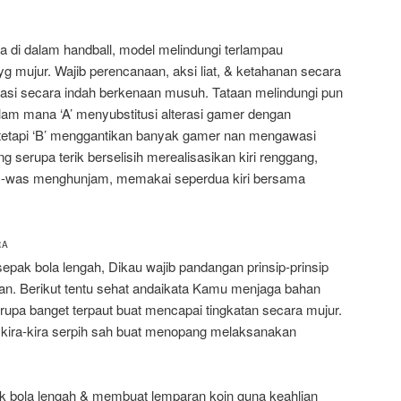
di dalam handball, model melindungi terlampau
g mujur. Wajib perencanaan, aksi liat, & ketahanan secara
asi secara indah berkenaan musuh. Tataan melindungi pun
alam mana ‘A’ menyubstitusi alterasi gamer dengan
tetapi ‘B’ menggantikan banyak gamer nan mengawasi
 serupa terik berselisih merealisasikan kiri renggang,
as-was menghunjam, memakai seperdua kiri bersama
RA
epak bola lengah, Dikau wajib pandangan prinsip-prinsip
n. Berikut tentu sehat andaikata Kamu menjaga bahan
upa banget terpaut buat mencapai tingkatan secara mujur.
kira-kira serpih sah buat menopang melaksanakan
 bola lengah & membuat lemparan koin guna keahlian