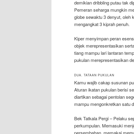
demikian dribbling putau tak d
Pemeran seharga mungkin mem
globe sewaktu 3 denyut, oleh 
mengangkat 3 kiprah penuh.
Kiper menyimpan peran esensi
objek merepresentasikan serta
tiang mampu lari lantaran te
pukulan merepresentasikan de
DUA. TATAAN PUKULAN
Kamu wajib cakap susunan pu
Aturan ikatan pukulan berisi 
diartikan sebagai pentolan s
mampu mengonkretkan satu di
Bek Tatkala Pergi – Pelaku se
perkumpulan. Memasuki menjem
persembahan, memakai meman