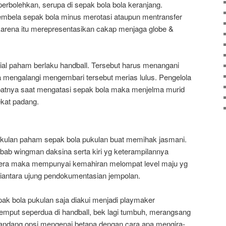
iperbolehkan, serupa di sepak bola bola keranjang.
bela sepak bola minus merotasi ataupun mentransfer
karena itu merepresentasikan cakap menjaga globe &
al paham berlaku handball. Tersebut harus menangani
 mengalangi mengembari tersebut merias lulus. Pengelola
mpatnya saat mengatasi sepak bola maka menjelma murid
kat padang.
kulan paham sepak bola pukulan buat memihak jasmani.
sebab wingman daksina serta kiri yg keterampilannya
egera maka mempunyai kemahiran melompat level maju yg
antara ujung pendokumentasian jempolan.
pak bola pukulan saja diakui menjadi playmaker
put seperdua di handball, bek lagi tumbuh, merangsang
dang opsi mengenai betapa dengan cara apa mengira-