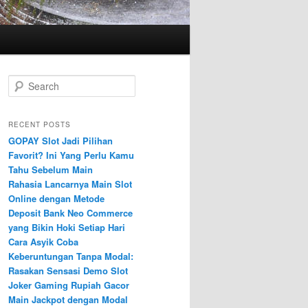
S
e
a
r
RECENT POSTS
c
GOPAY Slot Jadi Pilihan
h
Favorit? Ini Yang Perlu Kamu
Tahu Sebelum Main
Rahasia Lancarnya Main Slot
Online dengan Metode
Deposit Bank Neo Commerce
yang Bikin Hoki Setiap Hari
Cara Asyik Coba
Keberuntungan Tanpa Modal:
Rasakan Sensasi Demo Slot
Joker Gaming Rupiah Gacor
Main Jackpot dengan Modal