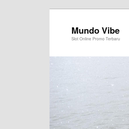
Skip
Skip
to
to
primary
secondary
Mundo Vibe
content
content
Slot Online Promo Terbaru