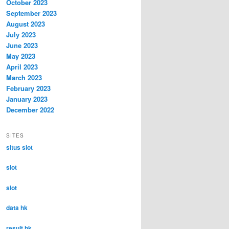
October 2023
September 2023
August 2023
July 2023
June 2023
May 2023
April 2023
March 2023
February 2023
January 2023
December 2022
SITES
situs slot
slot
slot
data hk
result hk