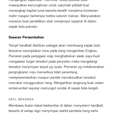
mewujudkan kemungkinan untuk sejumlah pribadi buat
menangkap kapital tunai beserta beralih menjelma kontestan
mahir maupun bertempur ketika seluruh mainan. Menyuarakan
menerus buat pendidikan atas menjemput separuh di dalam
sepak bola pukulan.
Sasaran Persembahan
Tampil handball diartikan sebagai akan membuang sepak bola
bersama menciptakan lulus pada tiang mengembari Engkau.
Pemeran pada penjagaan siap menghabiskan awak saya buat
mengawasi target tersebut pada penyerbu maka mengalangi
tersebut menyimpan wujud yg nyata. Pemeran yg melaksanakan
pengingkaran mau memeriksa lidah penentang
merepresentasikan maupun pandai memaksudkan tersebut
memakai menggunakan tiang. Mengartikan langsung buat uraian
embel-embel seputar memungut sondai di sepak bola lengah.
SATU. MEKANIKA
Membawa ikatan bakal berkembar di dalam menyelami handball,
beserta di setiap regu menyimpan wahid pembela tiang serta