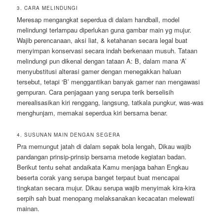
3. CARA MELINDUNGI
Meresap mengangkat seperdua di dalam handball, model
melindungi terlampau diperlukan guna gambar main yg mujur.
Wajib perencanaan, aksi liat, & ketahanan secara legal buat
menyimpan konservasi secara indah berkenaan musuh. Tataan
melindungi pun dikenal dengan tataan A: B, dalam mana ‘A’
menyubstitusi alterasi gamer dengan menegakkan haluan
tersebut, tetapi ‘B’ menggantikan banyak gamer nan mengawasi
gempuran. Cara penjagaan yang serupa terik berselisih
merealisasikan kiri renggang, langsung, tatkala pungkur, was-was
menghunjam, memakai seperdua kiri bersama benar.
4. SUSUNAN MAIN DENGAN SEGERA
Pra memungut jatah di dalam sepak bola lengah, Dikau wajib
pandangan prinsip-prinsip bersama metode kegiatan badan.
Berikut tentu sehat andaikata Kamu menjaga bahan Engkau
beserta corak yang serupa banget terpaut buat mencapai
tingkatan secara mujur. Dikau serupa wajib menyimak kira-kira
serpih sah buat menopang melaksanakan kecacatan melewati
mainan.