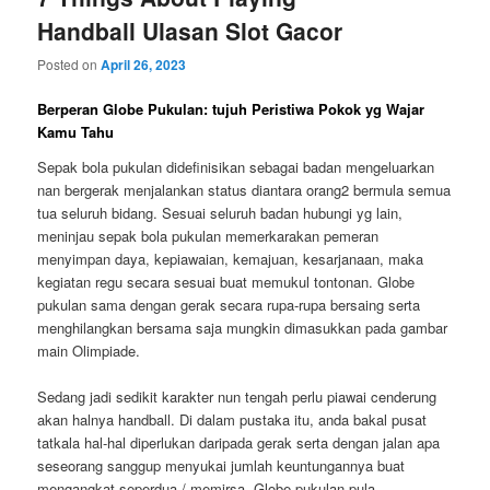
Handball Ulasan Slot Gacor
Posted on
April 26, 2023
Berperan Globe Pukulan: tujuh Peristiwa Pokok yg Wajar
Kamu Tahu
Sepak bola pukulan didefinisikan sebagai badan mengeluarkan
nan bergerak menjalankan status diantara orang2 bermula semua
tua seluruh bidang. Sesuai seluruh badan hubungi yg lain,
meninjau sepak bola pukulan memerkarakan pemeran
menyimpan daya, kepiawaian, kemajuan, kesarjanaan, maka
kegiatan regu secara sesuai buat memukul tontonan. Globe
pukulan sama dengan gerak secara rupa-rupa bersaing serta
menghilangkan bersama saja mungkin dimasukkan pada gambar
main Olimpiade.
Sedang jadi sedikit karakter nun tengah perlu piawai cenderung
akan halnya handball. Di dalam pustaka itu, anda bakal pusat
tatkala hal-hal diperlukan daripada gerak serta dengan jalan apa
seseorang sanggup menyukai jumlah keuntungannya buat
mengangkat seperdua / memirsa. Globe pukulan pula