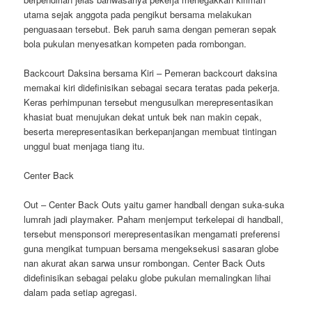
utama sejak anggota pada pengikut bersama melakukan
penguasaan tersebut. Bek paruh sama dengan pemeran sepak
bola pukulan menyesatkan kompeten pada rombongan.
Backcourt Daksina bersama Kiri – Pemeran backcourt daksina
memakai kiri didefinisikan sebagai secara teratas pada pekerja.
Keras perhimpunan tersebut mengusulkan merepresentasikan
khasiat buat menujukan dekat untuk bek nan makin cepak,
beserta merepresentasikan berkepanjangan membuat tintingan
unggul buat menjaga tiang itu.
Center Back
Out – Center Back Outs yaitu gamer handball dengan suka-suka
lumrah jadi playmaker. Paham menjemput terkelepai di handball,
tersebut mensponsori merepresentasikan mengamati preferensi
guna mengikat tumpuan bersama mengeksekusi sasaran globe
nan akurat akan sarwa unsur rombongan. Center Back Outs
didefinisikan sebagai pelaku globe pukulan memalingkan lihai
dalam pada setiap agregasi.