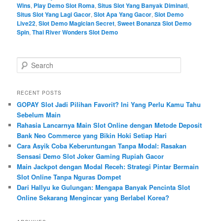
Wins
,
Play Demo Slot Roma
,
Situs Slot Yang Banyak Diminati
,
Situs Slot Yang Lagi Gacor
,
Slot Apa Yang Gacor
,
Slot Demo
Live22
,
Slot Demo Magician Secret
,
Sweet Bonanza Slot Demo
Spin
,
Thai River Wonders Slot Demo
S
e
a
r
RECENT POSTS
c
GOPAY Slot Jadi Pilihan Favorit? Ini Yang Perlu Kamu Tahu
h
Sebelum Main
Rahasia Lancarnya Main Slot Online dengan Metode Deposit
Bank Neo Commerce yang Bikin Hoki Setiap Hari
Cara Asyik Coba Keberuntungan Tanpa Modal: Rasakan
Sensasi Demo Slot Joker Gaming Rupiah Gacor
Main Jackpot dengan Modal Receh: Strategi Pintar Bermain
Slot Online Tanpa Nguras Dompet
Dari Hallyu ke Gulungan: Mengapa Banyak Pencinta Slot
Online Sekarang Mengincar yang Berlabel Korea?