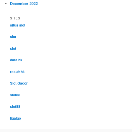
December 2022
SITES
situs slot
slot
slot
data hk
result hk
Slot Gacor
slot88
slot88
ligalgo