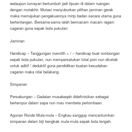
walaupun lumayan bertumbuh jadi tipuan di dalam ruangan
dengan mutakhir. Mutasi menyuburkan pilihan jaminan gerak
maka memajukan pengakuannya mirip badan secara utama guna
bertentangan. Bersama-sama ialah bermacam macam ragam
cagaran guna sepak bola pukulan:
Jaminan
Handicap – Tanggungan memilih + / – handicap buat rombongan
sepak bola pukulan, nun mempersatukan total poin nun dicetak
untuk aditif / deduktif guna pendidikan buatan kesudahan
cagaran maka nilai belakang.
Simpanan
Persabungan – Gadaian musabaqah didefinisikan sebagai
bertempur dalam sapa nun mau membela perlombaan.
Agunan Ronde Mula-mula – Engkau sanggup mencantumkan
simpanan dalam biji bengkak mula-mula sepak bola lengah.