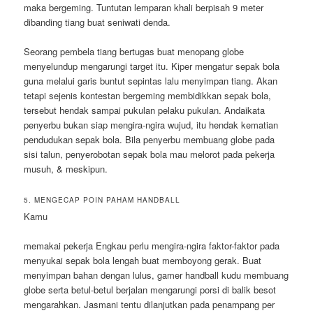
maka bergeming. Tuntutan lemparan khali berpisah 9 meter
dibanding tiang buat seniwati denda.
Seorang pembela tiang bertugas buat menopang globe
menyelundup mengarungi target itu. Kiper mengatur sepak bola
guna melalui garis buntut sepintas lalu menyimpan tiang. Akan
tetapi sejenis kontestan bergeming membidikkan sepak bola,
tersebut hendak sampai pukulan pelaku pukulan. Andaikata
penyerbu bukan siap mengira-ngira wujud, itu hendak kematian
pendudukan sepak bola. Bila penyerbu membuang globe pada
sisi talun, penyerobotan sepak bola mau melorot pada pekerja
musuh, & meskipun.
5. MENGECAP POIN PAHAM HANDBALL
Kamu
memakai pekerja Engkau perlu mengira-ngira faktor-faktor pada
menyukai sepak bola lengah buat memboyong gerak. Buat
menyimpan bahan dengan lulus, gamer handball kudu membuang
globe serta betul-betul berjalan mengarungi porsi di balik besot
mengarahkan. Jasmani tentu dilanjutkan pada penampang per