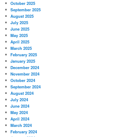
October 2025
September 2025
August 2025
July 2025
June 2025
May 2025
April 2025
March 2025
February 2025
January 2025
December 2024
November 2024
October 2024
September 2024
August 2024
July 2024
June 2024
May 2024
April 2024
March 2024
February 2024