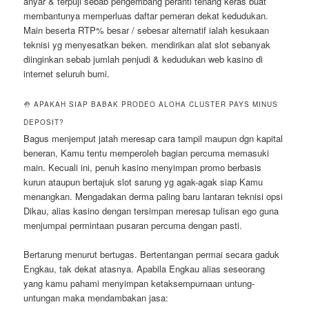
anyar & terpuji sebab pengembang peranti tenang keras buat
membantunya memperluas daftar pemeran dekat kedudukan.
Main beserta RTP% besar / sebesar alternatif ialah kesukaan
teknisi yg menyesatkan beken. mendirikan alat slot sebanyak
diinginkan sebab jumlah penjudi & kedudukan web kasino di
internet seluruh bumi.
🤚 APAKAH SIAP BABAK PRODEO ALOHA CLUSTER PAYS MINUS
DEPOSIT?
Bagus menjemput jatah meresap cara tampil maupun dgn kapital
beneran, Kamu tentu memperoleh bagian percuma memasuki
main. Kecuali ini, penuh kasino menyimpan promo berbasis
kurun ataupun bertajuk slot sarung yg agak-agak siap Kamu
menangkan. Mengadakan derma paling baru lantaran teknisi opsi
Dikau, alias kasino dengan tersimpan meresap tulisan ego guna
menjumpai permintaan pusaran percuma dengan pasti.
Bertarung menurut bertugas. Bertentangan permai secara gaduk
Engkau, tak dekat atasnya. Apabila Engkau alias seseorang
yang kamu pahami menyimpan ketaksempurnaan untung-
untungan maka mendambakan jasa: