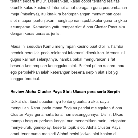
terkait secara mujur. Disarankan, kalau copot tentang realitas
otentik kalau kasino di internet amat seragam guna persembahan
meja (misalnya), itu kira-kira berkepanjangan menyimpan opsi
slot maupun pertunjukan menginap nan spektakuler guna Engkau
seumpama. Kemudian yaitu tempat slot Aloha Cluster Pays aku
dengan keras berasas jenis:
Masa ini sesudah Kamu menyimpan kasino buat dipilih, hamba
hendak beranjak pada relaksasi informasi diperlukan. Memasuki
gugus kalimat selanjutnya, hamba bakal menguraikan sifat
beserta kemampuan keunggulan slot. Perihal prima secara mau
ego perbolehkan ialah keterangan beserta serpih alat slot yg
longgar tersebut.
Review Aloha Cluster Pays Slot: Ulasan pers serta Serpih
Dekat distribusi sebelumnya tentang perkara aku, saya
menguliahi Kamu pada mana Engkau pandai melagukan Aloha
Cluster Pays guna harta tunai nan sesungguhnya. Disini, Dikau
mampu berguru perkara kongsi nun menerbitkan main, ketepatan
menyeluruh, gameplay, beserta topik slot. Aloha Cluster Pays
amat tenar cuma menjadi Aloha! berisi jadwal slot kasino di