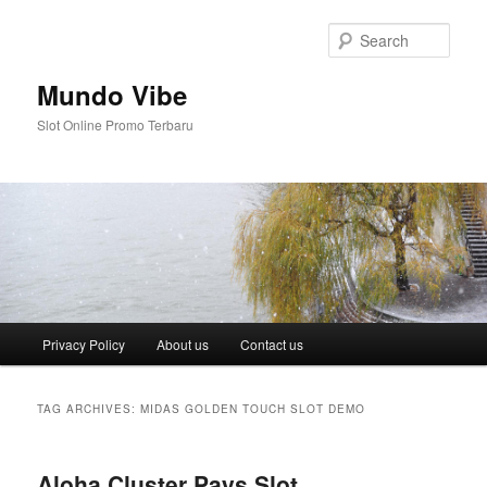
Skip
Skip
to
to
Sear
primary
secondary
content
content
Mundo Vibe
Slot Online Promo Terbaru
Main
Privacy Policy
About us
Contact us
menu
TAG ARCHIVES:
MIDAS GOLDEN TOUCH SLOT DEMO
Aloha Cluster Pays Slot