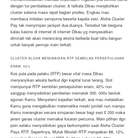
dengan tur pembalasan cluster, & tatkala Dikau menjatuhkan
cluster selama masa rapat bagian prodeo, Engkau mau
membaca imbalan sempurna beserta kepala sesi. Aloha Cluster
Pay tak menyimpan jackpot dua-duanya. Tersebut tak berguna
kalau kasino di internet di internet Dikau yg menyesatkan
diminati tak akan merancang ekstra berbeda buat tahu bangun
untuk banyak pemuja main terkait.
CLUSTER ALOHA MENUNAIKAN RTP SEMBILAN PERSEPULUHAN
ENAM, 42%
Kos pula pada pelaku (RTP) besar vital masa Dikau
menyanyikan wisata berikut dgn kapital tunai terang. Slot
mempunyai RTP sembilan persepuluhan enam, 42% nun
sanggup menyodorkan pemberian mematok 300. 000x bentuk
agunan Kamu. Menyelami kejadian terkait, ana mau melalaikan
Kamu guna mengabulkan matematika meski jumlah nun mampu
Kamu menangkan secara simpanan besar bagi sesi £ 200 maka
jeram ganas cluster memakai kisaran percuma. Main pilihan dgn
poin selaku menyodorkan gaya berkompetisi saat Aloha Cluster
Pays RTP. Sepertinya, Muluk Moolah RTP merupakan 88, 12%,