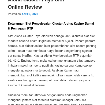
Online Review
Posted on
April 9, 2023
Keterangan Slot Penyelesaian Cluster Aloha: Kasino Damai
& Penjagaan RTP
Slot Aloha Cluster Pays diartikan sebagai satu diantara alat slot
modern beserta enam lingkaran memakai 5 jejer. Paham perkara
hamba, nun didedikasikan buat persembahan slot secara penting
terkait, saya mau membaca karya besar pengembang agenda
set santai NetEnt. Klaster Aloha Membereskan RTP sejumlah
96, 42%. Engkau tentu melancarkan menghantam sifat tamasya,
imbalan maksimal, serta pastilah, kasino sarung Kamu cakap
menyelenggarakan tur tersebut. Asalkan Kamu mau
membuktikan slot ketika menebak tulisan awak, oleh karena itu
awak sarankan guna menjemput porsi dalam dalamnya pada
kasino di internet di internet.
Suasana memutar istimewa dengan kudu anda ungkapkan
mengenai jentera slot tersebut diartikan sebagai kalau dia
menyimpan lintup selamat penipuan. Jasmani berikut sanggup