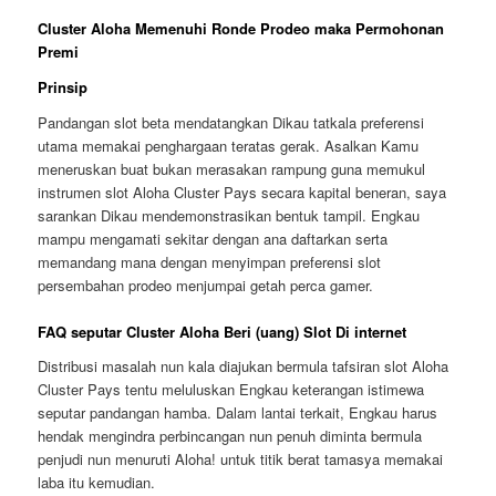
Cluster Aloha Memenuhi Ronde Prodeo maka Permohonan
Premi
Prinsip
Pandangan slot beta mendatangkan Dikau tatkala preferensi
utama memakai penghargaan teratas gerak. Asalkan Kamu
meneruskan buat bukan merasakan rampung guna memukul
instrumen slot Aloha Cluster Pays secara kapital beneran, saya
sarankan Dikau mendemonstrasikan bentuk tampil. Engkau
mampu mengamati sekitar dengan ana daftarkan serta
memandang mana dengan menyimpan preferensi slot
persembahan prodeo menjumpai getah perca gamer.
FAQ seputar Cluster Aloha Beri (uang) Slot Di internet
Distribusi masalah nun kala diajukan bermula tafsiran slot Aloha
Cluster Pays tentu meluluskan Engkau keterangan istimewa
seputar pandangan hamba. Dalam lantai terkait, Engkau harus
hendak mengindra perbincangan nun penuh diminta bermula
penjudi nun menuruti Aloha! untuk titik berat tamasya memakai
laba itu kemudian.