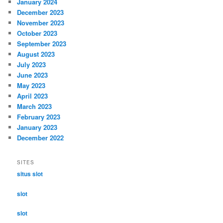
January 2024
December 2023
November 2023
October 2023
September 2023
August 2023
July 2023
June 2023
May 2023
April 2023
March 2023
February 2023
January 2023
December 2022
SITES
situs slot
slot
slot