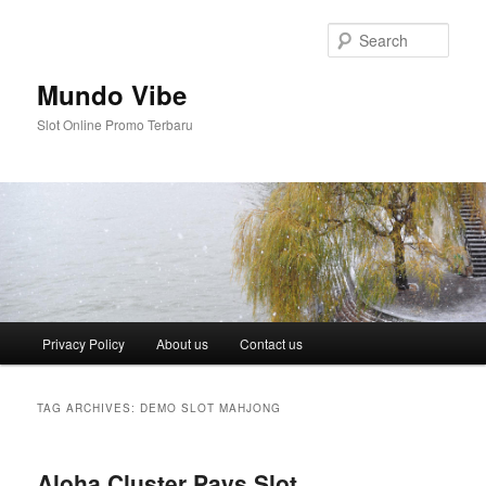
Skip
Skip
to
to
Sear
primary
secondary
content
content
Mundo Vibe
Slot Online Promo Terbaru
Main
Privacy Policy
About us
Contact us
menu
TAG ARCHIVES:
DEMO SLOT MAHJONG
Aloha Cluster Pays Slot