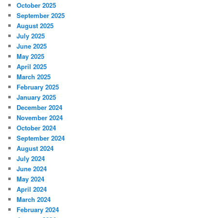
October 2025
September 2025
August 2025
July 2025
June 2025
May 2025
April 2025
March 2025
February 2025
January 2025
December 2024
November 2024
October 2024
September 2024
August 2024
July 2024
June 2024
May 2024
April 2024
March 2024
February 2024