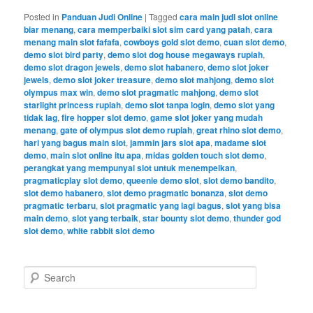
Posted in
Panduan Judi Online
|
Tagged
cara main judi slot online
biar menang
,
cara memperbaiki slot sim card yang patah
,
cara
menang main slot fafafa
,
cowboys gold slot demo
,
cuan slot demo
,
demo slot bird party
,
demo slot dog house megaways rupiah
,
demo slot dragon jewels
,
demo slot habanero
,
demo slot joker
jewels
,
demo slot joker treasure
,
demo slot mahjong
,
demo slot
olympus max win
,
demo slot pragmatic mahjong
,
demo slot
starlight princess rupiah
,
demo slot tanpa login
,
demo slot yang
tidak lag
,
fire hopper slot demo
,
game slot joker yang mudah
menang
,
gate of olympus slot demo rupiah
,
great rhino slot demo
,
hari yang bagus main slot
,
jammin jars slot apa
,
madame slot
demo
,
main slot online itu apa
,
midas golden touch slot demo
,
perangkat yang mempunyai slot untuk menempelkan
,
pragmaticplay slot demo
,
queenie demo slot
,
slot demo bandito
,
slot demo habanero
,
slot demo pragmatic bonanza
,
slot demo
pragmatic terbaru
,
slot pragmatic yang lagi bagus
,
slot yang bisa
main demo
,
slot yang terbaik
,
star bounty slot demo
,
thunder god
slot demo
,
white rabbit slot demo
S
e
a
r