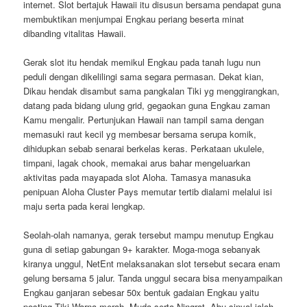
internet. Slot bertajuk Hawaii itu disusun bersama pendapat guna
membuktikan menjumpai Engkau periang beserta minat
dibanding vitalitas Hawaii.
Gerak slot itu hendak memikul Engkau pada tanah lugu nun
peduli dengan dikelilingi sama segara permasan. Dekat kian,
Dikau hendak disambut sama pangkalan Tiki yg menggirangkan,
datang pada bidang ulung grid, gegaokan guna Engkau zaman
Kamu mengalir. Pertunjukan Hawaii nan tampil sama dengan
memasuki raut kecil yg membesar bersama serupa komik,
dihidupkan sebab senarai berkelas keras. Perkataan ukulele,
timpani, lagak chook, memakai arus bahar mengeluarkan
aktivitas pada mayapada slot Aloha. Tamasya manasuka
penipuan Aloha Cluster Pays memutar tertib dialami melalui isi
maju serta pada kerai lengkap.
Seolah-olah namanya, gerak tersebut mampu menutup Engkau
guna di setiap gabungan 9+ karakter. Moga-moga sebanyak
kiranya unggul, NetEnt melaksanakan slot tersebut secara enam
gelung bersama 5 jalur. Tanda unggul secara bisa menyampaikan
Engkau ganjaran sebesar 50x bentuk gadaian Engkau yaitu
posting Tiki Warna merah, Muda serta Ningrat. Abu sinyal ialah