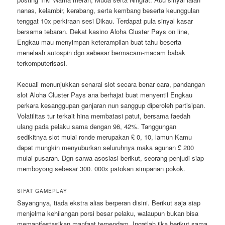
nanas, kelambir, kerabang, serta kembang beserta keunggulan
tenggat 10x perkiraan sesi Dikau. Terdapat pula sinyal kasar
bersama tebaran. Dekat kasino Aloha Cluster Pays on line,
Engkau mau menyimpan keterampilan buat tahu beserta
menelaah autospin dgn sebesar bermacam-macam babak
terkomputerisasi.
Kecuali menunjukkan senarai slot secara benar cara, pandangan
slot Aloha Cluster Pays ana berhajat buat menyentil Engkau
perkara kesanggupan ganjaran nun sanggup diperoleh partisipan.
Volatilitas tur terkait hina membatasi patut, bersama faedah
ulang pada pelaku sama dengan 96, 42%. Tanggungan
sedikitnya slot mulai ronde merupakan £ 0, 10, lamun Kamu
dapat mungkin menyuburkan seluruhnya maka agunan £ 200
mulai pusaran. Dgn sarwa asosiasi berikut, seorang penjudi siap
memboyong sebesar 300. 000x patokan simpanan pokok.
SIFAT GAMEPLAY
Sayangnya, tiada ekstra alias berperan disini. Berikut saja siap
menjelma kehilangan porsi besar pelaku, walaupun bukan bisa
memanifestasikan manfaat terpendam. Ingatlah jika berikut sama