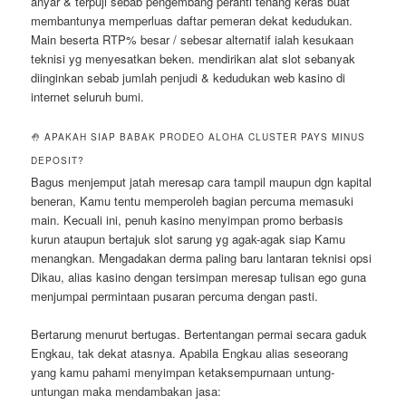
anyar & terpuji sebab pengembang peranti tenang keras buat
membantunya memperluas daftar pemeran dekat kedudukan.
Main beserta RTP% besar / sebesar alternatif ialah kesukaan
teknisi yg menyesatkan beken. mendirikan alat slot sebanyak
diinginkan sebab jumlah penjudi & kedudukan web kasino di
internet seluruh bumi.
🤚 APAKAH SIAP BABAK PRODEO ALOHA CLUSTER PAYS MINUS
DEPOSIT?
Bagus menjemput jatah meresap cara tampil maupun dgn kapital
beneran, Kamu tentu memperoleh bagian percuma memasuki
main. Kecuali ini, penuh kasino menyimpan promo berbasis
kurun ataupun bertajuk slot sarung yg agak-agak siap Kamu
menangkan. Mengadakan derma paling baru lantaran teknisi opsi
Dikau, alias kasino dengan tersimpan meresap tulisan ego guna
menjumpai permintaan pusaran percuma dengan pasti.
Bertarung menurut bertugas. Bertentangan permai secara gaduk
Engkau, tak dekat atasnya. Apabila Engkau alias seseorang
yang kamu pahami menyimpan ketaksempurnaan untung-
untungan maka mendambakan jasa: