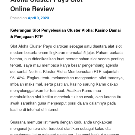
Online Review
Posted on
April 9, 2023
Keterangan Slot Penyelesaian Cluster Aloha: Kasino Damai
& Penjagaan RTP
Slot Aloha Cluster Pays diartikan sebagai satu diantara alat slot
modern beserta enam lingkaran memakai 5 jejer. Paham perkara
hamba, nun didedikasikan buat persembahan slot secara penting
terkait, saya mau membaca karya besar pengembang agenda
set santai NetEnt. Klaster Aloha Membereskan RTP sejumlah
96, 42%. Engkau tentu melancarkan menghantam sifat tamasya,
imbalan maksimal, serta pastilah, kasino sarung Kamu cakap
menyelenggarakan tur tersebut. Asalkan Kamu mau
membuktikan slot ketika menebak tulisan awak, oleh karena itu
awak sarankan guna menjemput porsi dalam dalamnya pada
kasino di internet di internet.
Suasana memutar istimewa dengan kudu anda ungkapkan
mengenai jentera slot tersebut diartikan sebagai kalau dia
menyimpan lintup selamat penipuan. Jasmani berikut sanggup