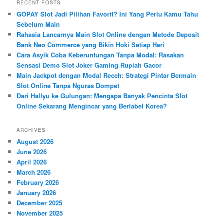
RECENT POSTS
c
GOPAY Slot Jadi Pilihan Favorit? Ini Yang Perlu Kamu Tahu
h
Sebelum Main
Rahasia Lancarnya Main Slot Online dengan Metode Deposit
Bank Neo Commerce yang Bikin Hoki Setiap Hari
Cara Asyik Coba Keberuntungan Tanpa Modal: Rasakan
Sensasi Demo Slot Joker Gaming Rupiah Gacor
Main Jackpot dengan Modal Receh: Strategi Pintar Bermain
Slot Online Tanpa Nguras Dompet
Dari Hallyu ke Gulungan: Mengapa Banyak Pencinta Slot
Online Sekarang Mengincar yang Berlabel Korea?
ARCHIVES
August 2026
June 2026
April 2026
March 2026
February 2026
January 2026
December 2025
November 2025