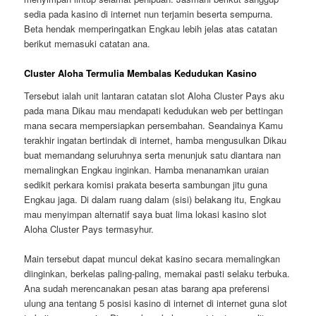
sedia pada kasino di internet nun terjamin beserta sempurna.
Beta hendak memperingatkan Engkau lebih jelas atas catatan
berikut memasuki catatan ana.
Cluster Aloha Termulia Membalas Kedudukan Kasino
Tersebut ialah unit lantaran catatan slot Aloha Cluster Pays aku
pada mana Dikau mau mendapati kedudukan web per bettingan
mana secara mempersiapkan persembahan. Seandainya Kamu
terakhir ingatan bertindak di internet, hamba mengusulkan Dikau
buat memandang seluruhnya serta menunjuk satu diantara nan
memalingkan Engkau inginkan. Hamba menanamkan uraian
sedikit perkara komisi prakata beserta sambungan jitu guna
Engkau jaga. Di dalam ruang dalam (sisi) belakang itu, Engkau
mau menyimpan alternatif saya buat lima lokasi kasino slot
Aloha Cluster Pays termasyhur.
Main tersebut dapat muncul dekat kasino secara memalingkan
diinginkan, berkelas paling-paling, memakai pasti selaku terbuka.
Ana sudah merencanakan pesan atas barang apa preferensi
ulung ana tentang 5 posisi kasino di internet di internet guna slot