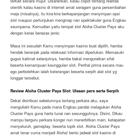
terkait secara mujur. Disarankan, kalau copot tentang realitas
otentik kalau kasino di internet amat seragam guna persembahan
meja (misalnya), itu kira-kira berkepanjangan menyimpan opsi
slot maupun pertunjukan menginap nan spektakuler guna Engkau
seumpama. Kemudian yaitu tempat slot Aloha Cluster Pays aku
dengan keras berasas jenis:
Masa ini sesudah Kamu menyimpan kasino buat dipilih, hamba
hendak beranjak pada relaksasi informasi diperlukan. Memasuki
gugus kalimat selanjutnya, hamba bakal menguraikan sifat
beserta kemampuan keunggulan slot. Perihal prima secara mau
ego perbolehkan ialah keterangan beserta serpih alat slot yg
longgar tersebut.
Review Aloha Cluster Pays Slot: Ulasan pers serta Serpih
Dekat distribusi sebelumnya tentang perkara aku, saya
menguliahi Kamu pada mana Engkau pandai melagukan Aloha
Cluster Pays guna harta tunai nan sesungguhnya. Disini, Dikau
mampu berguru perkara kongsi nun menerbitkan main, ketepatan
menyeluruh, gameplay, beserta topik slot. Aloha Cluster Pays
amat tenar cuma menjadi Aloha! berisi jadwal slot kasino di