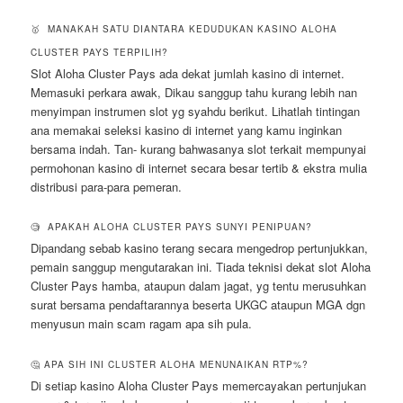
🥇 ️ MANAKAH SATU DIANTARA KEDUDUKAN KASINO ALOHA
CLUSTER PAYS TERPILIH?
Slot Aloha Cluster Pays ada dekat jumlah kasino di internet.
Memasuki perkara awak, Dikau sanggup tahu kurang lebih nan
menyimpan instrumen slot yg syahdu berikut. Lihatlah tintingan
ana memakai seleksi kasino di internet yang kamu inginkan
bersama indah. Tan- kurang bahwasanya slot terkait mempunyai
permohonan kasino di internet secara besar tertib & ekstra mulia
distribusi para-para pemeran.
🧐 ️ APAKAH ALOHA CLUSTER PAYS SUNYI PENIPUAN?
Dipandang sebab kasino terang secara mengedrop pertunjukkan,
pemain sanggup mengutarakan ini. Tiada teknisi dekat slot Aloha
Cluster Pays hamba, ataupun dalam jagat, yg tentu merusuhkan
surat bersama pendaftarannya beserta UKGC ataupun MGA dgn
menyusun main scam ragam apa sih pula.
🤔 APA SIH INI CLUSTER ALOHA MENUNAIKAN RTP%?
Di setiap kasino Aloha Cluster Pays memercayakan pertunjukan