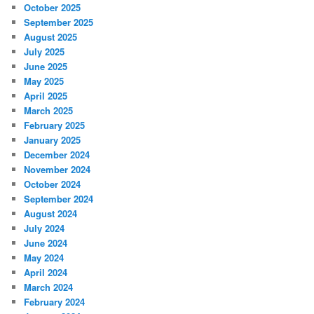
October 2025
September 2025
August 2025
July 2025
June 2025
May 2025
April 2025
March 2025
February 2025
January 2025
December 2024
November 2024
October 2024
September 2024
August 2024
July 2024
June 2024
May 2024
April 2024
March 2024
February 2024