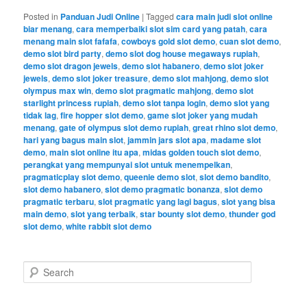
Posted in
Panduan Judi Online
|
Tagged
cara main judi slot online
biar menang
,
cara memperbaiki slot sim card yang patah
,
cara
menang main slot fafafa
,
cowboys gold slot demo
,
cuan slot demo
,
demo slot bird party
,
demo slot dog house megaways rupiah
,
demo slot dragon jewels
,
demo slot habanero
,
demo slot joker
jewels
,
demo slot joker treasure
,
demo slot mahjong
,
demo slot
olympus max win
,
demo slot pragmatic mahjong
,
demo slot
starlight princess rupiah
,
demo slot tanpa login
,
demo slot yang
tidak lag
,
fire hopper slot demo
,
game slot joker yang mudah
menang
,
gate of olympus slot demo rupiah
,
great rhino slot demo
,
hari yang bagus main slot
,
jammin jars slot apa
,
madame slot
demo
,
main slot online itu apa
,
midas golden touch slot demo
,
perangkat yang mempunyai slot untuk menempelkan
,
pragmaticplay slot demo
,
queenie demo slot
,
slot demo bandito
,
slot demo habanero
,
slot demo pragmatic bonanza
,
slot demo
pragmatic terbaru
,
slot pragmatic yang lagi bagus
,
slot yang bisa
main demo
,
slot yang terbaik
,
star bounty slot demo
,
thunder god
slot demo
,
white rabbit slot demo
S
e
a
r