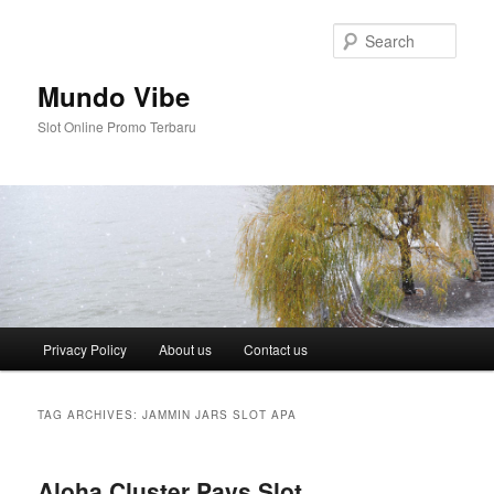
Skip
Skip
to
to
Sear
primary
secondary
content
content
Mundo Vibe
Slot Online Promo Terbaru
Main
Privacy Policy
About us
Contact us
menu
TAG ARCHIVES:
JAMMIN JARS SLOT APA
Aloha Cluster Pays Slot