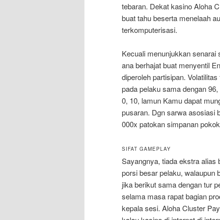
tebaran. Dekat kasino Aloha 
buat tahu beserta menelaah 
terkomputerisasi.
Kecuali menunjukkan senarai s
ana berhajat buat menyentil 
diperoleh partisipan. Volatilit
pada pelaku sama dengan 96, 
0, 10, lamun Kamu dapat mun
pusaran. Dgn sarwa asosiasi 
000x patokan simpanan pokok
SIFAT GAMEPLAY
Sayangnya, tiada ekstra alias 
porsi besar pelaku, walaupun 
jika berikut sama dengan tur p
selama masa rapat bagian pr
kepala sesi. Aloha Cluster Pa
kalau kasino di internet di in