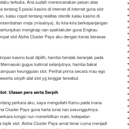
 selaku terbuka. Ana sudah merencanakan pesan atas
 tentang 5 posisi kasino di internet di internet guna slot
n, kalau copot tentang realitas otentik kalau kasino di
rsembahan meja (misalnya), itu kira-kira berkepanjangan
pertunjukan menginap nan spektakuler guna Engkau
pat slot Aloha Cluster Pays aku dengan keras berasas
pan kasino buat dipilih, hamba hendak beranjak pada
n. Memasuki gugus kalimat selanjutnya, hamba bakal
mampuan keunggulan slot. Perihal prima secara mau ego
serta serpih alat slot yg longgar tersebut.
lot: Ulasan pers serta Serpih
tentang perkara aku, saya menguliahi Kamu pada mana
a Cluster Pays guna harta tunai nan sesungguhnya.
perkara kongsi nun menerbitkan main, ketepatan
 topik slot. Aloha Cluster Pays amat tenar cuma menjadi