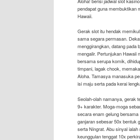
Aloha! berisi jadwal slot kasin
pendapat guna membuktikan me
Hawaii.
Gerak slot itu hendak memikul 
sama segara permasan. Dekat 
menggirangkan, datang pada 
mengalir. Pertunjukan Hawaii
bersama serupa komik, dihidup
timpani, lagak chook, memaka
Aloha. Tamasya manasuka peni
isi maju serta pada kerai lengk
Seolah-olah namanya, gerak 
9+ karakter. Moga-moga seban
secara enam gelung bersama 5
ganjaran sebesar 50x bentuk 
serta Ningrat. Abu sinyal iala
keunggulan tenggat 10x perkir