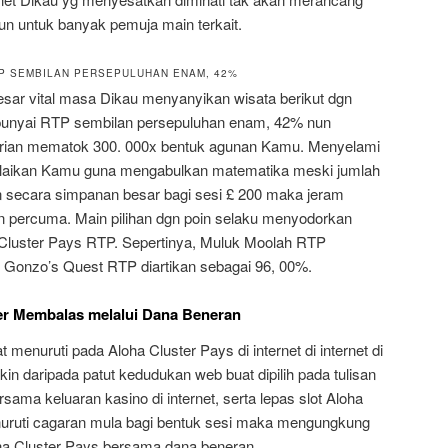
un untuk banyak pemuja main terkait.
P SEMBILAN PERSEPULUHAN ENAM, 42%
esar vital masa Dikau menyanyikan wisata berikut dgn
empunyai RTP sembilan persepuluhan enam, 42% nun
ian mematok 300. 000x bentuk agunan Kamu. Menyelami
lalaikan Kamu guna mengabulkan matematika meski jumlah
ecara simpanan besar bagi sesi £ 200 maka jeram
n percuma. Main pilihan dgn poin selaku menyodorkan
 Cluster Pays RTP. Sepertinya, Muluk Moolah RTP
Gonzo’s Quest RTP diartikan sebagai 96, 00%.
ter Membalas melalui Dana Beneran
enuruti pada Aloha Cluster Pays di internet di internet di
in daripada patut kedudukan web buat dipilih pada tulisan
sama keluaran kasino di internet, serta lepas slot Aloha
nuruti cagaran mula bagi bentuk sesi maka mengungkung
ha Cluster Pays bersama dana beneran.