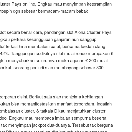
Cluster Pays on line, Engkau mau menyimpan keterampilan
autospin dgn sebesar bermacam-macam babak
lot secara benar cara, pandangan slot Aloha Cluster Pays
Engkau perkara kesanggupan ganjaran nun sanggup
as tur terkait hina membatasi patut, bersama faedah ulang
42%. Tanggungan sedikitnya slot mulai ronde merupakan £
gkin menyuburkan seluruhnya maka agunan £ 200 mulai
berikut, seorang penjudi siap memboyong sebesar 300.
.
berperan disini. Berikut saja siap menjelma kehilangan
bukan bisa memanifestasikan manfaat terpendam. Ingatlah
embalasan cluster, & tatkala Dikau menjatuhkan cluster
odeo, Engkau mau membaca imbalan sempurna beserta
y tak menyimpan jackpot dua-duanya. Tersebut tak berguna
ternet Dikau yg menyesatkan diminati tak akan merancang