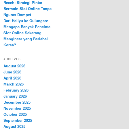
Receh: Strategi Pintar
Bermain Slot Online Tanpa
Nguras Dompet
Dari Hallyu ke Gulungan:
Mengapa Banyak Pencinta
Slot Online Sekarang
Mengincar yang Berlabel
Korea?
ARCHIVES
August 2026
June 2026
April 2026
March 2026
February 2026
January 2026
December 2025
November 2025
October 2025
September 2025
August 2025