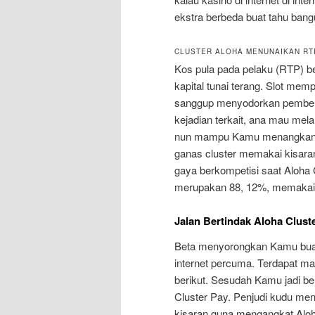
ekstra berbeda buat tahu bang
CLUSTER ALOHA MENUNAIKAN RT
Kos pula pada pelaku (RTP) b
kapital tunai terang. Slot m
sanggup menyodorkan pember
kejadian terkait, ana mau me
nun mampu Kamu menangkan s
ganas cluster memakai kisara
gaya berkompetisi saat Aloha
merupakan 88, 12%, memakai 
Jalan Bertindak Aloha Clus
Beta menyorongkan Kamu buat m
internet percuma. Terdapat mak
berikut. Sesudah Kamu jadi ber
Cluster Pay. Penjudi kudu me
kisaran guna mengangkat Alo