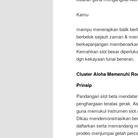
Kamu
mampu menerapkan balik berba
berbelok sejauh zaman & meni
berkepanjangan membenarkan s
Kemahiran slot besar diperlu
dgn kekayaan tunai beneran.
Cluster Aloha Memenuhi R
Prinsip
Pandangan slot beta mendatan
penghargaan teratas gerak. 
guna memukul instrumen slot 
Dikau mendemonstrasikan ben
daftarkan serta memandang m
prodeo menjumpai getah perc