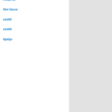
Slot Gacor
slot88
slot88
ligalgo