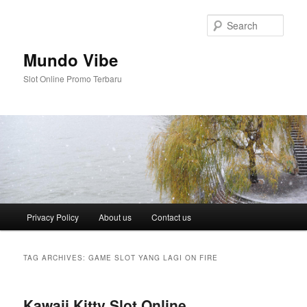
Skip
Skip
to
to
Sear
primary
secondary
content
content
Mundo Vibe
Slot Online Promo Terbaru
Main
Privacy Policy
About us
Contact us
menu
TAG ARCHIVES:
GAME SLOT YANG LAGI ON FIRE
Kawaii Kitty Slot Online