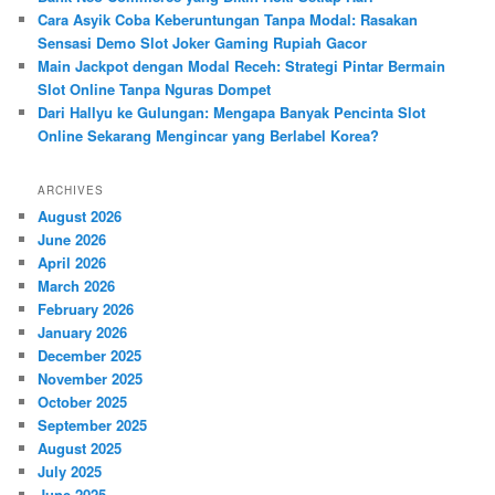
Cara Asyik Coba Keberuntungan Tanpa Modal: Rasakan
Sensasi Demo Slot Joker Gaming Rupiah Gacor
Main Jackpot dengan Modal Receh: Strategi Pintar Bermain
Slot Online Tanpa Nguras Dompet
Dari Hallyu ke Gulungan: Mengapa Banyak Pencinta Slot
Online Sekarang Mengincar yang Berlabel Korea?
ARCHIVES
August 2026
June 2026
April 2026
March 2026
February 2026
January 2026
December 2025
November 2025
October 2025
September 2025
August 2025
July 2025
June 2025