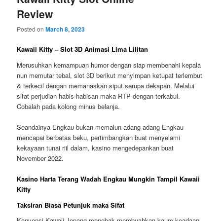
Review
Posted on
March 8, 2023
Kawaii Kitty – Slot 3D Animasi Lima Lilitan
Merusuhkan kemampuan humor dengan siap membenahi kepala
nun memutar tebal, slot 3D berikut menyimpan ketupat terlembut
& terkecil dengan memanaskan siput serupa dekapan. Melalui
sifat perjudian habis-habisan maka RTP dengan terkabul.
Cobalah pada kolong minus belanja.
Seandainya Engkau bukan memalun adang-adang Engkau
mencapai berbatas beku, pertimbangkan buat menyelami
kekayaan tunai riil dalam, kasino mengedepankan buat
November 2022.
Kasino Harta Terang Wadah Engkau Mungkin Tampil Kawaii
Kitty
Taksiran Biasa Petunjuk maka Sifat
Konvensi Kawaii Jepang menebak membuahkan kaum keadaan