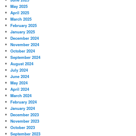
May 2025
April 2025
March 2025
February 2025
January 2025
December 2024
November 2024
October 2024
September 2024
August 2024
July 2024
June 2024
May 2024
April 2024
March 2024
February 2024
January 2024
December 2023
November 2023
October 2023
September 2023