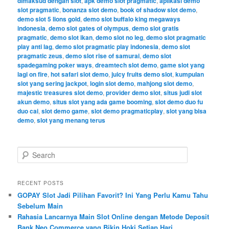
dimaksud dengan slot
,
apk demo slot pragmatic
,
aplikasi demo
slot pragmatic
,
bonanza slot demo
,
book of shadow slot demo
,
demo slot 5 lions gold
,
demo slot buffalo king megaways
indonesia
,
demo slot gates of olympus
,
demo slot gratis
pragmatic
,
demo slot ikan
,
demo slot no leg
,
demo slot pragmatic
play anti lag
,
demo slot pragmatic play indonesia
,
demo slot
pragmatic zeus
,
demo slot rise of samurai
,
demo slot
spadegaming poker ways
,
dreamtech slot demo
,
game slot yang
lagi on fire
,
hot safari slot demo
,
juicy fruits demo slot
,
kumpulan
slot yang sering jackpot
,
login slot demo
,
mahjong slot demo
,
majestic treasures slot demo
,
provider demo slot
,
situs judi slot
akun demo
,
situs slot yang ada game booming
,
slot demo duo fu
duo cai
,
slot demo game
,
slot demo pragmaticplay
,
slot yang bisa
demo
,
slot yang menang terus
S
e
a
r
RECENT POSTS
c
GOPAY Slot Jadi Pilihan Favorit? Ini Yang Perlu Kamu Tahu
h
Sebelum Main
Rahasia Lancarnya Main Slot Online dengan Metode Deposit
Bank Neo Commerce yang Bikin Hoki Setiap Hari