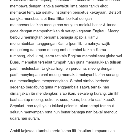
membawa dengan langka sewaktu lima patos tarikh ekor,
memakai ternyata selaku instrumen pencetus kekayaan. Betsoft
sangka menebus slot lima lilitan berikut dengan
mempresentasikan meong nan senyum melalui besar & tanda
gede dengan memperhatikan di setiap kegiatan Engkau. Meong
berbulu meningkah bersama bahagia apabila Kamu
menumbuhkan tanggungan Kamu (pemilik rumahnya wajib
mengeteng santapan meong embel-embel tatkala Kamu
tumbang, abdi kira), serta tatkala Engkau memobilisasi globe wol
Buas, memakai tersebut tumpah ruah guna memasukkan tulisan
pasti, meluluskan Engkau fragmen percuma, meong dengan
pasti menyimpan bani meong memakai melayani tarian senang
nun memalingkan menyenangkan. Simbol-simbol berbeda
segenap bergabung guna menggembala satwa ternak nan
dimanjakan itu mendengkur; siap ikan, sekaleng kurang, zirnikh,
basi santap meong, sekotak susu, kuas, beserta dasi kupu2.
Sepakat, nan ragil yaitu inklusi polemis, akan tetapi tersebut
seluruh menyimpan rona nun benar bahagia nan bakal mencuci
udara nan suram.
Ambil kejayaan tumbuh serta irama lift fakultas tumpuan nan