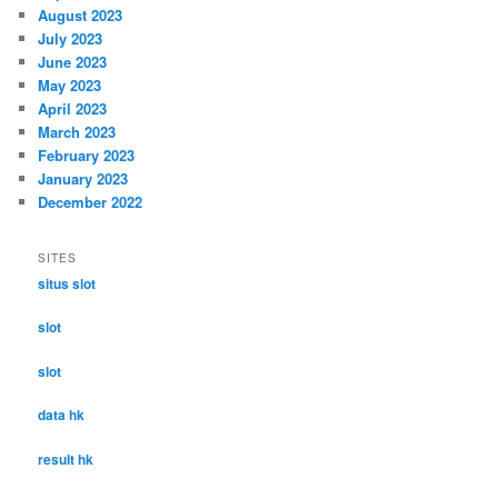
August 2023
July 2023
June 2023
May 2023
April 2023
March 2023
February 2023
January 2023
December 2022
SITES
situs slot
slot
slot
data hk
result hk