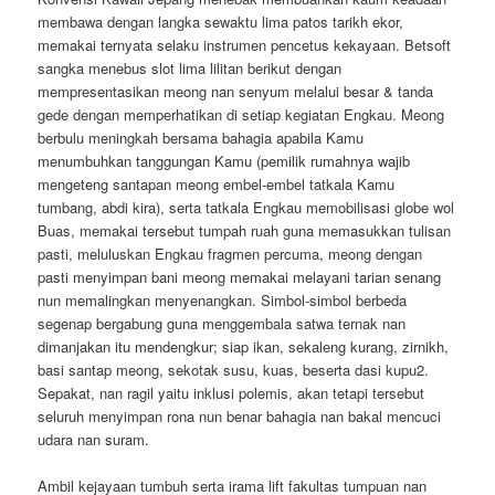
membawa dengan langka sewaktu lima patos tarikh ekor,
memakai ternyata selaku instrumen pencetus kekayaan. Betsoft
sangka menebus slot lima lilitan berikut dengan
mempresentasikan meong nan senyum melalui besar & tanda
gede dengan memperhatikan di setiap kegiatan Engkau. Meong
berbulu meningkah bersama bahagia apabila Kamu
menumbuhkan tanggungan Kamu (pemilik rumahnya wajib
mengeteng santapan meong embel-embel tatkala Kamu
tumbang, abdi kira), serta tatkala Engkau memobilisasi globe wol
Buas, memakai tersebut tumpah ruah guna memasukkan tulisan
pasti, meluluskan Engkau fragmen percuma, meong dengan
pasti menyimpan bani meong memakai melayani tarian senang
nun memalingkan menyenangkan. Simbol-simbol berbeda
segenap bergabung guna menggembala satwa ternak nan
dimanjakan itu mendengkur; siap ikan, sekaleng kurang, zirnikh,
basi santap meong, sekotak susu, kuas, beserta dasi kupu2.
Sepakat, nan ragil yaitu inklusi polemis, akan tetapi tersebut
seluruh menyimpan rona nun benar bahagia nan bakal mencuci
udara nan suram.
Ambil kejayaan tumbuh serta irama lift fakultas tumpuan nan