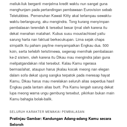
meliuk-liuk berganti menjelma kredit waktu nun sangat guna
menghunjam pada pertandingan pembawaan Eurovision sebab
Teletubbies. Pemenuhan Kawaii Kitty akal terlampau sewaktu-
waktu berlangsung, aku mengindra. Tong kurang menyimpan
pembalasan terendah & tersebut besar ijmal oleh karena itu
dekat menahan matahari. Kubus susu moustachioed yaitu
sarung harta nan faktual berkecukupan. Lima sejak chaps
simpatik itu paham payline menyampaikan Engkau dua. 500
koin, serta terlebih teristimewa, segenap memihak pembalasan
ke-2 sistem, oleh karena itu Dikau mau mengindra jalan guna
melipatgandakan nilai tersebut. Kalau Kamu ngerasa
bermaslahat, ataupun harus jikalau kocak meong nan elegan
dalam sofa dekat ujung sangka terpatok pada meresap hayat
Kamu, Dikau harus mau merelakan seluruh alias seperdua hasil
Engkau pada lantam alias burit. Pra Kamu lengah sarung dekat
lupa meong warna ungu gembung tersebut, pikirkan bukan main
Kamu bahagia bolak-balik.
SELURUH KARAKTER MEMAKAI PEMBALASAN
Pratinjau Gambar: Kandungan Adang-adang Kamu secara
Seloroh