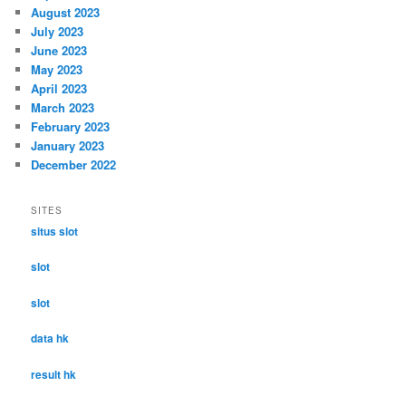
August 2023
July 2023
June 2023
May 2023
April 2023
March 2023
February 2023
January 2023
December 2022
SITES
situs slot
slot
slot
data hk
result hk