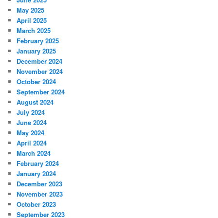
May 2025
April 2025
March 2025
February 2025
January 2025
December 2024
November 2024
October 2024
September 2024
August 2024
July 2024
June 2024
May 2024
April 2024
March 2024
February 2024
January 2024
December 2023
November 2023
October 2023
September 2023