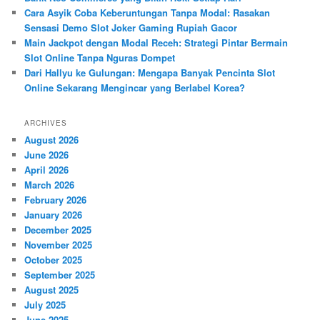
Cara Asyik Coba Keberuntungan Tanpa Modal: Rasakan
Sensasi Demo Slot Joker Gaming Rupiah Gacor
Main Jackpot dengan Modal Receh: Strategi Pintar Bermain
Slot Online Tanpa Nguras Dompet
Dari Hallyu ke Gulungan: Mengapa Banyak Pencinta Slot
Online Sekarang Mengincar yang Berlabel Korea?
ARCHIVES
August 2026
June 2026
April 2026
March 2026
February 2026
January 2026
December 2025
November 2025
October 2025
September 2025
August 2025
July 2025
June 2025