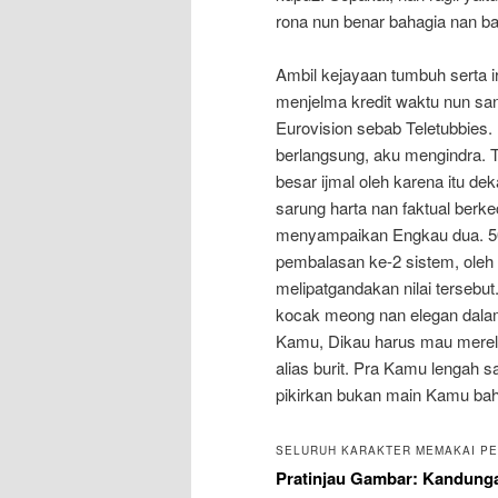
rona nun benar bahagia nan b
Ambil kejayaan tumbuh serta ir
menjelma kredit waktu nun s
Eurovision sebab Teletubbies
berlangsung, aku mengindra. 
besar ijmal oleh karena itu d
sarung harta nan faktual berk
menyampaikan Engkau dua. 500
pembalasan ke-2 sistem, oleh 
melipatgandakan nilai tersebu
kocak meong nan elegan dalam
Kamu, Dikau harus mau merela
alias burit. Pra Kamu lengah 
pikirkan bukan main Kamu baha
SELURUH KARAKTER MEMAKAI P
Pratinjau Gambar: Kandung