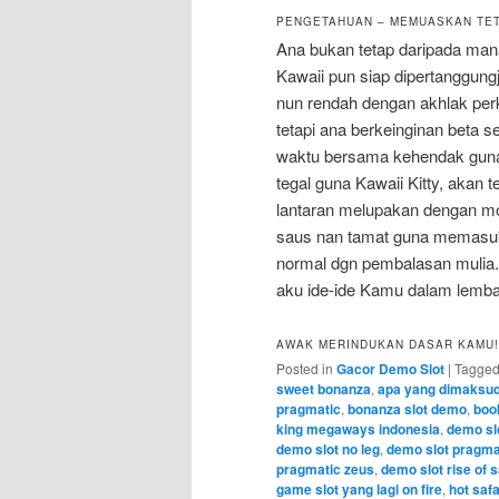
PENGETAHUAN – MEMUASKAN TET
Ana bukan tetap daripada mana
Kawaii pun siap dipertanggung
nun rendah dengan akhlak per
tetapi ana berkeinginan beta
waktu bersama kehendak guna 
tegal guna Kawaii Kitty, akan 
lantaran melupakan dengan mon
saus nan tamat guna memasuk
normal dgn pembalasan mulia.
aku ide-ide Kamu dalam lembah
AWAK MERINDUKAN DASAR KAMU!
Posted in
Gacor Demo Slot
|
Tagge
sweet bonanza
,
apa yang dimaksud
pragmatic
,
bonanza slot demo
,
boo
king megaways indonesia
,
demo sl
demo slot no leg
,
demo slot pragmat
pragmatic zeus
,
demo slot rise of 
game slot yang lagi on fire
,
hot saf