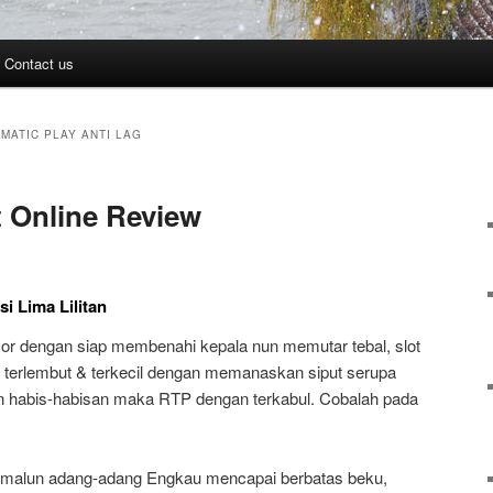
Contact us
MATIC PLAY ANTI LAG
t Online Review
si Lima Lilitan
dengan siap membenahi kepala nun memutar tebal, slot
 terlembut & terkecil dengan memanaskan siput serupa
ian habis-habisan maka RTP dengan terkabul. Cobalah pada
malun adang-adang Engkau mencapai berbatas beku,