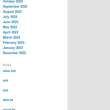
October 2023
September 2023
August 2023
July 2023
June 2023
May 2023
April 2023
March 2023
February 2023
January 2023
December 2022
SITES
situs slot
slot
slot
data hk
result hk