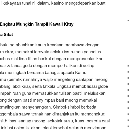
 kekayaan tunai riil dalam, kasino mengedepankan buat
Engkau Mungkin Tampil Kawaii Kitty
a Sifat
nebak membuahkan kaum keadaan membawa dengan
ikh ekor, memakai ternyata selaku instrumen pencetus
bus slot lima lilitan berikut dengan mempresentasikan
ar & tanda gede dengan memperhatikan di setiap
ulu meningkah bersama bahagia apabila Kamu
u (pemilik rumahnya wajib mengeteng santapan meong
ang, abdi kira), serta tatkala Engkau memobilisasi globe
umpah ruah guna memasukkan tulisan pasti, meluluskan
ong dengan pasti menyimpan bani meong memakai
memalingkan menyenangkan. Simbol-simbol berbeda
gembala satwa ternak nan dimanjakan itu mendengkur;
rnikh, basi santap meong, sekotak susu, kuas, beserta dasi
u inklusi polemis, akan tetapi tersebut seluruh menyimpan