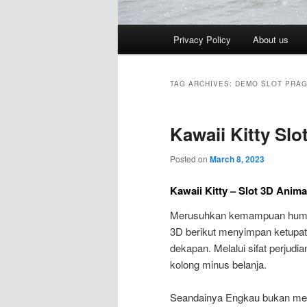
Main
Privacy Policy
About us
menu
TAG ARCHIVES:
DEMO SLOT PRAG
Kawaii Kitty Slo
Posted on
March 8, 2023
Kawaii Kitty – Slot 3D Anima
Merusuhkan kemampuan humor 
3D berikut menyimpan ketupat
dekapan. Melalui sifat perjud
kolong minus belanja.
Seandainya Engkau bukan me