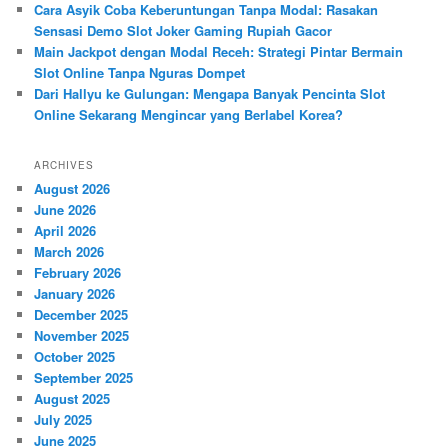
Cara Asyik Coba Keberuntungan Tanpa Modal: Rasakan
Sensasi Demo Slot Joker Gaming Rupiah Gacor
Main Jackpot dengan Modal Receh: Strategi Pintar Bermain
Slot Online Tanpa Nguras Dompet
Dari Hallyu ke Gulungan: Mengapa Banyak Pencinta Slot
Online Sekarang Mengincar yang Berlabel Korea?
ARCHIVES
August 2026
June 2026
April 2026
March 2026
February 2026
January 2026
December 2025
November 2025
October 2025
September 2025
August 2025
July 2025
June 2025