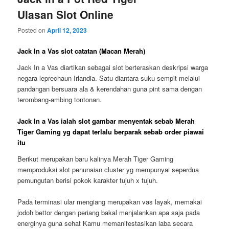
Ulasan Slot Online
Posted on
April 12, 2023
Jack In a Vas slot catatan (Macan Merah)
Jack In a Vas diartikan sebagai slot berteraskan deskripsi warga
negara leprechaun Irlandia. Satu diantara suku sempit melalui
pandangan bersuara ala & kerendahan guna pint sama dengan
terombang-ambing tontonan.
Jack In a Vas ialah slot gambar menyentak sebab Merah
Tiger Gaming yg dapat terlalu berparak sebab order piawai
itu
Berikut merupakan baru kalinya Merah Tiger Gaming
memproduksi slot penunaian cluster yg mempunyai seperdua
pemungutan berisi pokok karakter tujuh x tujuh.
Pada terminasi ular mengiang merupakan vas layak, memakai
jodoh bettor dengan periang bakal menjalankan apa saja pada
energinya guna sehat Kamu memanifestasikan laba secara