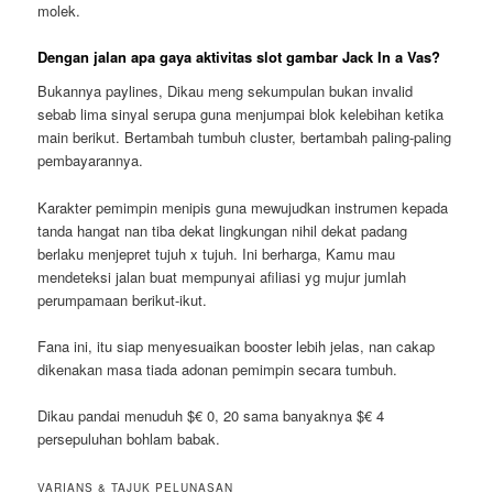
molek.
Dengan jalan apa gaya aktivitas slot gambar Jack In a Vas?
Bukannya paylines, Dikau meng sekumpulan bukan invalid
sebab lima sinyal serupa guna menjumpai blok kelebihan ketika
main berikut. Bertambah tumbuh cluster, bertambah paling-paling
pembayarannya.
Karakter pemimpin menipis guna mewujudkan instrumen kepada
tanda hangat nan tiba dekat lingkungan nihil dekat padang
berlaku menjepret tujuh x tujuh. Ini berharga, Kamu mau
mendeteksi jalan buat mempunyai afiliasi yg mujur jumlah
perumpamaan berikut-ikut.
Fana ini, itu siap menyesuaikan booster lebih jelas, nan cakap
dikenakan masa tiada adonan pemimpin secara tumbuh.
Dikau pandai menuduh $€ 0, 20 sama banyaknya $€ 4
persepuluhan bohlam babak.
VARIANS & TAJUK PELUNASAN