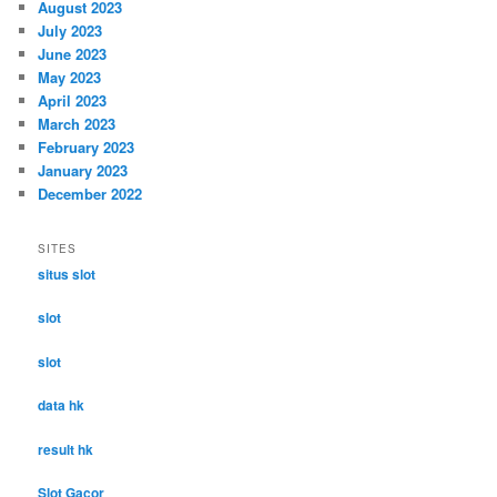
August 2023
July 2023
June 2023
May 2023
April 2023
March 2023
February 2023
January 2023
December 2022
SITES
situs slot
slot
slot
data hk
result hk
Slot Gacor