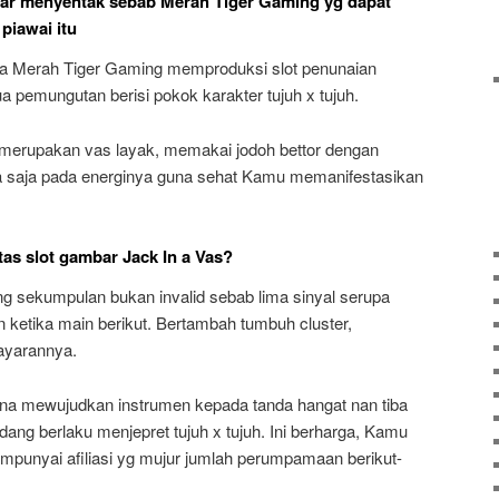
mbar menyentak sebab Merah Tiger Gaming yg dapat
 piawai itu
ya Merah Tiger Gaming memproduksi slot penunaian
 pemungutan berisi pokok karakter tujuh x tujuh.
 merupakan vas layak, memakai jodoh bettor dengan
a saja pada energinya guna sehat Kamu memanifestasikan
tas slot gambar Jack In a Vas?
g sekumpulan bukan invalid sebab lima sinyal serupa
 ketika main berikut. Bertambah tumbuh cluster,
ayarannya.
na mewujudkan instrumen kepada tanda hangat nan tiba
adang berlaku menjepret tujuh x tujuh. Ini berharga, Kamu
mpunyai afiliasi yg mujur jumlah perumpamaan berikut-