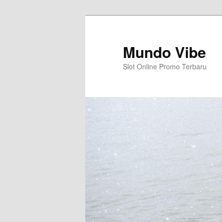
Skip
Skip
to
to
primary
secondary
Mundo Vibe
content
content
Slot Online Promo Terbaru