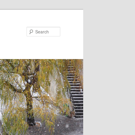
Search