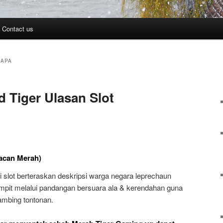
Contact us
 APA
d Tiger Ulasan Slot
Macan Merah)
i slot berteraskan deskripsi warga negara leprechaun
sempit melalui pandangan bersuara ala & kerendahan guna
mbing tontonan.