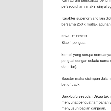
Koin aurum berkualitas penuh
persepuluhan / makin sinyal y
Karakter superior yang lain di
bersama 250 x mutlak aguna
PENGUAT EKSTRA
Siap 4 penguat
komisi yang serupa semuanya 
penguat dengan sekata sama d
demi liar).
Booster maka disimpan dalam
bettor Jack.
Buru-buru sesudah Dikau tak 
menyunat penguat tambahan y
menyusun bagian ganjaran.