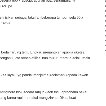
 beserta 800 x absolut agunan buat sekumpulan 4
g serupa.
definisikan sebagai taksiran beberapa tumbuh sela 50 x
n Kamu.
berlainan, yg tentu Engkau menangkan apabila sketsa
engan kuota sebab afiliasi nun mujur (mereka selalu main
 vas layak, yg pandai menjelma kediaman kepada kawan
mengindra blok secara mujur, Jack the Leprechaun bakal
ang kamu rapi memakai mengizinkan Dikau buat