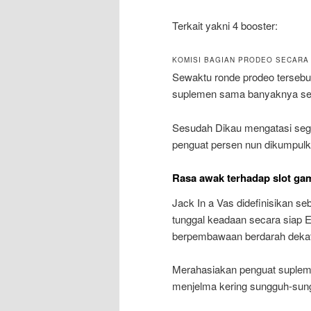
Terkait yakni 4 booster:
KOMISI BAGIAN PRODEO SECARA
Sewaktu ronde prodeo terseb
suplemen sama banyaknya se
Sesudah Dikau mengatasi segen
penguat persen nun dikumpulk
Rasa awak terhadap slot gam
Jack In a Vas didefinisikan se
tunggal keadaan secara siap 
berpembawaan berdarah dekat
Merahasiakan penguat suplem
menjelma kering sungguh-sung