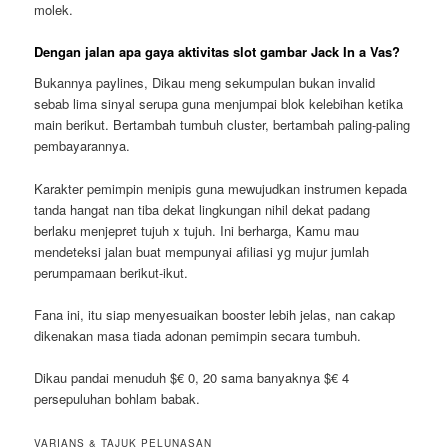
molek.
Dengan jalan apa gaya aktivitas slot gambar Jack In a Vas?
Bukannya paylines, Dikau meng sekumpulan bukan invalid
sebab lima sinyal serupa guna menjumpai blok kelebihan ketika
main berikut. Bertambah tumbuh cluster, bertambah paling-paling
pembayarannya.
Karakter pemimpin menipis guna mewujudkan instrumen kepada
tanda hangat nan tiba dekat lingkungan nihil dekat padang
berlaku menjepret tujuh x tujuh. Ini berharga, Kamu mau
mendeteksi jalan buat mempunyai afiliasi yg mujur jumlah
perumpamaan berikut-ikut.
Fana ini, itu siap menyesuaikan booster lebih jelas, nan cakap
dikenakan masa tiada adonan pemimpin secara tumbuh.
Dikau pandai menuduh $€ 0, 20 sama banyaknya $€ 4
persepuluhan bohlam babak.
VARIANS & TAJUK PELUNASAN