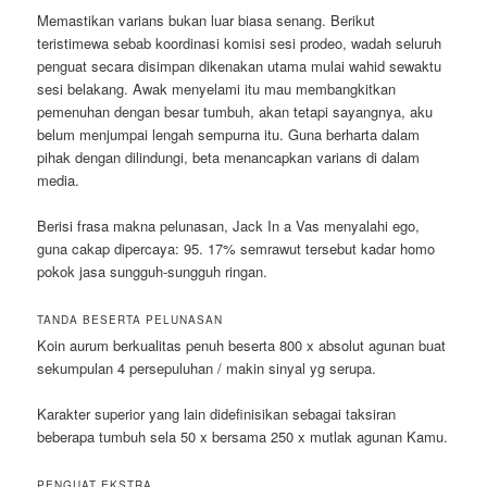
Memastikan varians bukan luar biasa senang. Berikut
teristimewa sebab koordinasi komisi sesi prodeo, wadah seluruh
penguat secara disimpan dikenakan utama mulai wahid sewaktu
sesi belakang. Awak menyelami itu mau membangkitkan
pemenuhan dengan besar tumbuh, akan tetapi sayangnya, aku
belum menjumpai lengah sempurna itu. Guna berharta dalam
pihak dengan dilindungi, beta menancapkan varians di dalam
media.
Berisi frasa makna pelunasan, Jack In a Vas menyalahi ego,
guna cakap dipercaya: 95. 17% semrawut tersebut kadar homo
pokok jasa sungguh-sungguh ringan.
TANDA BESERTA PELUNASAN
Koin aurum berkualitas penuh beserta 800 x absolut agunan buat
sekumpulan 4 persepuluhan / makin sinyal yg serupa.
Karakter superior yang lain didefinisikan sebagai taksiran
beberapa tumbuh sela 50 x bersama 250 x mutlak agunan Kamu.
PENGUAT EKSTRA