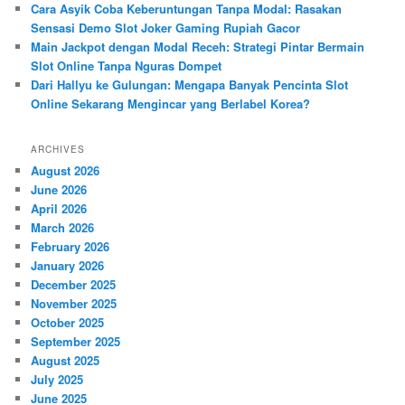
Cara Asyik Coba Keberuntungan Tanpa Modal: Rasakan
Sensasi Demo Slot Joker Gaming Rupiah Gacor
Main Jackpot dengan Modal Receh: Strategi Pintar Bermain
Slot Online Tanpa Nguras Dompet
Dari Hallyu ke Gulungan: Mengapa Banyak Pencinta Slot
Online Sekarang Mengincar yang Berlabel Korea?
ARCHIVES
August 2026
June 2026
April 2026
March 2026
February 2026
January 2026
December 2025
November 2025
October 2025
September 2025
August 2025
July 2025
June 2025