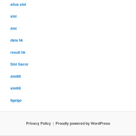
situs slot
slot
slot
data hk
result hk
Slot Gacor
slot88
slot88
ligalgo
Privacy Policy
Proudly powered by WordPress