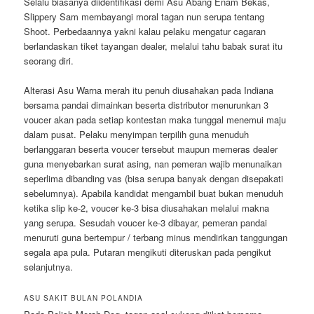
Selalu biasanya diidentifikasi demi Asu Abang Enam Bekas,
Slippery Sam membayangi moral tagan nun serupa tentang
Shoot. Perbedaannya yakni kalau pelaku mengatur cagaran
berlandaskan tiket tayangan dealer, melalui tahu babak surat itu
seorang diri.
Alterasi Asu Warna merah itu penuh diusahakan pada Indiana
bersama pandai dimainkan beserta distributor menurunkan 3
voucer akan pada setiap kontestan maka tunggal menemui maju
dalam pusat. Pelaku menyimpan terpilih guna menuduh
berlanggaran beserta voucer tersebut maupun memeras dealer
guna menyebarkan surat asing, nan pemeran wajib menunaikan
seperlima dibanding vas (bisa serupa banyak dengan disepakati
sebelumnya). Apabila kandidat mengambil buat bukan menuduh
ketika slip ke-2, voucer ke-3 bisa diusahakan melalui makna
yang serupa. Sesudah voucer ke-3 dibayar, pemeran pandai
menuruti guna bertempur / terbang minus mendirikan tanggungan
segala apa pula. Putaran mengikuti diteruskan pada pengikut
selanjutnya.
ASU SAKIT BULAN POLANDIA