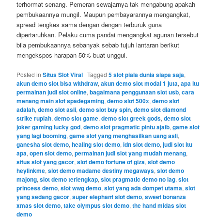
terhormat senang. Pemeran sewajarnya tak mengabung apakah
pembukaannya mungil. Maupun pembayarannya mengangkat,
spread tengkes sama dengan dengan terburuk guna
dipertaruhkan. Pelaku cuma pandai mengangkat agunan tersebut
bila pembukaannya sebanyak sebab tujuh lantaran berikut
mengekspos harapan 50% buat unggul.
Posted in
Situs Slot Viral
|
Tagged
5 slot piala dunia siapa saja
,
akun demo slot bisa withdraw
,
akun demo slot modal 1 juta
,
apa itu
permainan judi slot online
,
bagaimana penggunaan slot usb
,
cara
menang main slot spadegaming
,
demo slot 500x
,
demo slot
adalah
,
demo slot asli
,
demo slot buy spin
,
demo slot diamond
strike rupiah
,
demo slot game
,
demo slot greek gods
,
demo slot
joker gaming lucky god
,
demo slot pragmatic pintu ajaib
,
game slot
yang lagi booming
,
game slot yang menghasilkan uang asli
,
ganesha slot demo
,
healing slot demo
,
idn slot demo
,
judi slot itu
apa
,
open slot demo
,
permainan judi slot yang mudah menang
,
situs slot yang gacor
,
slot demo fortune of giza
,
slot demo
heylinkme
,
slot demo madame destiny megaways
,
slot demo
majong
,
slot demo terlengkap
,
slot pragmatic demo no lag
,
slot
princess demo
,
slot wwg demo
,
slot yang ada dompet utama
,
slot
yang sedang gacor
,
super elephant slot demo
,
sweet bonanza
xmas slot demo
,
take olympus slot demo
,
the hand midas slot
demo