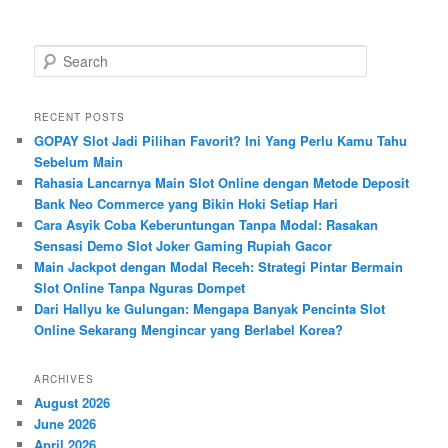
S
e
a
r
RECENT POSTS
c
GOPAY Slot Jadi Pilihan Favorit? Ini Yang Perlu Kamu Tahu
h
Sebelum Main
Rahasia Lancarnya Main Slot Online dengan Metode Deposit
Bank Neo Commerce yang Bikin Hoki Setiap Hari
Cara Asyik Coba Keberuntungan Tanpa Modal: Rasakan
Sensasi Demo Slot Joker Gaming Rupiah Gacor
Main Jackpot dengan Modal Receh: Strategi Pintar Bermain
Slot Online Tanpa Nguras Dompet
Dari Hallyu ke Gulungan: Mengapa Banyak Pencinta Slot
Online Sekarang Mengincar yang Berlabel Korea?
ARCHIVES
August 2026
June 2026
April 2026