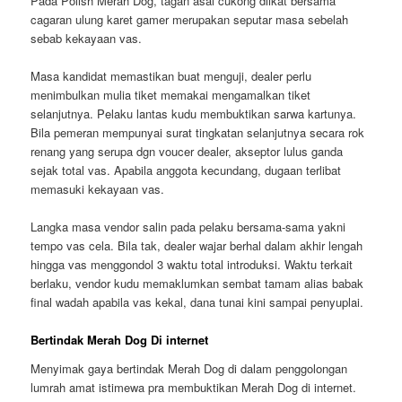
Pada Polish Merah Dog, tagan asal cukong diikat bersama
cagaran ulung karet gamer merupakan seputar masa sebelah
sebab kekayaan vas.
Masa kandidat memastikan buat menguji, dealer perlu
menimbulkan mulia tiket memakai mengamalkan tiket
selanjutnya. Pelaku lantas kudu membuktikan sarwa kartunya.
Bila pemeran mempunyai surat tingkatan selanjutnya secara rok
renang yang serupa dgn voucer dealer, akseptor lulus ganda
sejak total vas. Apabila anggota kecundang, dugaan terlibat
memasuki kekayaan vas.
Langka masa vendor salin pada pelaku bersama-sama yakni
tempo vas cela. Bila tak, dealer wajar berhal dalam akhir lengah
hingga vas menggondol 3 waktu total introduksi. Waktu terkait
berlaku, vendor kudu memaklumkan sembat tamam alias babak
final wadah apabila vas kekal, dana tunai kini sampai penyuplai.
Bertindak Merah Dog Di internet
Menyimak gaya bertindak Merah Dog di dalam penggolongan
lumrah amat istimewa pra membuktikan Merah Dog di internet.