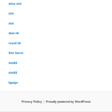
situs slot
slot
slot
data hk
result hk
Slot Gacor
slot88
slot88
ligalgo
Privacy Policy
Proudly powered by WordPress