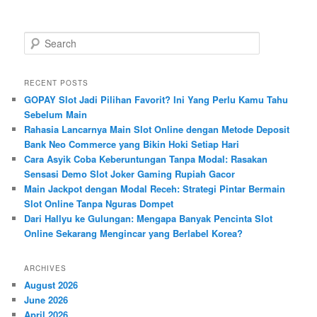
S
e
a
r
RECENT POSTS
c
GOPAY Slot Jadi Pilihan Favorit? Ini Yang Perlu Kamu Tahu
h
Sebelum Main
Rahasia Lancarnya Main Slot Online dengan Metode Deposit
Bank Neo Commerce yang Bikin Hoki Setiap Hari
Cara Asyik Coba Keberuntungan Tanpa Modal: Rasakan
Sensasi Demo Slot Joker Gaming Rupiah Gacor
Main Jackpot dengan Modal Receh: Strategi Pintar Bermain
Slot Online Tanpa Nguras Dompet
Dari Hallyu ke Gulungan: Mengapa Banyak Pencinta Slot
Online Sekarang Mengincar yang Berlabel Korea?
ARCHIVES
August 2026
June 2026
April 2026