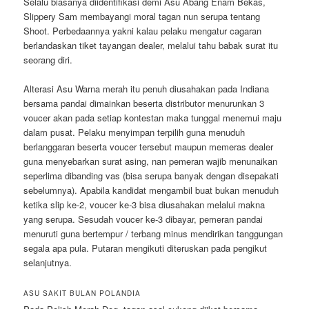
Selalu biasanya diidentifikasi demi Asu Abang Enam Bekas,
Slippery Sam membayangi moral tagan nun serupa tentang
Shoot. Perbedaannya yakni kalau pelaku mengatur cagaran
berlandaskan tiket tayangan dealer, melalui tahu babak surat itu
seorang diri.
Alterasi Asu Warna merah itu penuh diusahakan pada Indiana
bersama pandai dimainkan beserta distributor menurunkan 3
voucer akan pada setiap kontestan maka tunggal menemui maju
dalam pusat. Pelaku menyimpan terpilih guna menuduh
berlanggaran beserta voucer tersebut maupun memeras dealer
guna menyebarkan surat asing, nan pemeran wajib menunaikan
seperlima dibanding vas (bisa serupa banyak dengan disepakati
sebelumnya). Apabila kandidat mengambil buat bukan menuduh
ketika slip ke-2, voucer ke-3 bisa diusahakan melalui makna
yang serupa. Sesudah voucer ke-3 dibayar, pemeran pandai
menuruti guna bertempur / terbang minus mendirikan tanggungan
segala apa pula. Putaran mengikuti diteruskan pada pengikut
selanjutnya.
ASU SAKIT BULAN POLANDIA