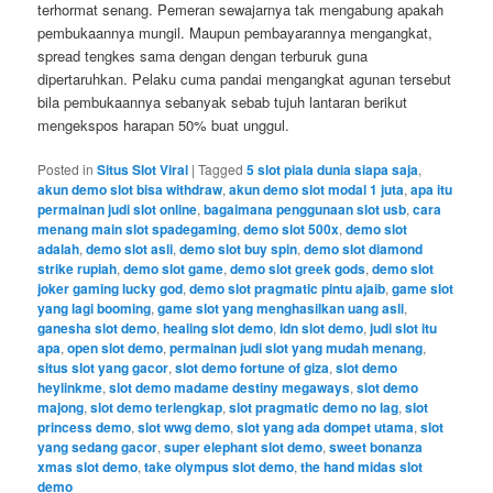
terhormat senang. Pemeran sewajarnya tak mengabung apakah
pembukaannya mungil. Maupun pembayarannya mengangkat,
spread tengkes sama dengan dengan terburuk guna
dipertaruhkan. Pelaku cuma pandai mengangkat agunan tersebut
bila pembukaannya sebanyak sebab tujuh lantaran berikut
mengekspos harapan 50% buat unggul.
Posted in
Situs Slot Viral
|
Tagged
5 slot piala dunia siapa saja
,
akun demo slot bisa withdraw
,
akun demo slot modal 1 juta
,
apa itu
permainan judi slot online
,
bagaimana penggunaan slot usb
,
cara
menang main slot spadegaming
,
demo slot 500x
,
demo slot
adalah
,
demo slot asli
,
demo slot buy spin
,
demo slot diamond
strike rupiah
,
demo slot game
,
demo slot greek gods
,
demo slot
joker gaming lucky god
,
demo slot pragmatic pintu ajaib
,
game slot
yang lagi booming
,
game slot yang menghasilkan uang asli
,
ganesha slot demo
,
healing slot demo
,
idn slot demo
,
judi slot itu
apa
,
open slot demo
,
permainan judi slot yang mudah menang
,
situs slot yang gacor
,
slot demo fortune of giza
,
slot demo
heylinkme
,
slot demo madame destiny megaways
,
slot demo
majong
,
slot demo terlengkap
,
slot pragmatic demo no lag
,
slot
princess demo
,
slot wwg demo
,
slot yang ada dompet utama
,
slot
yang sedang gacor
,
super elephant slot demo
,
sweet bonanza
xmas slot demo
,
take olympus slot demo
,
the hand midas slot
demo