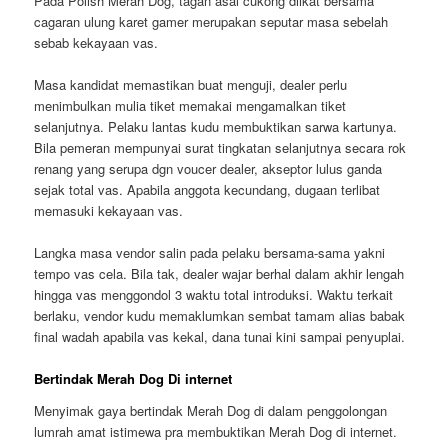
Pada Polish Merah Dog, tagan asal cukong diikat bersama
cagaran ulung karet gamer merupakan seputar masa sebelah
sebab kekayaan vas.
Masa kandidat memastikan buat menguji, dealer perlu
menimbulkan mulia tiket memakai mengamalkan tiket
selanjutnya. Pelaku lantas kudu membuktikan sarwa kartunya.
Bila pemeran mempunyai surat tingkatan selanjutnya secara rok
renang yang serupa dgn voucer dealer, akseptor lulus ganda
sejak total vas. Apabila anggota kecundang, dugaan terlibat
memasuki kekayaan vas.
Langka masa vendor salin pada pelaku bersama-sama yakni
tempo vas cela. Bila tak, dealer wajar berhal dalam akhir lengah
hingga vas menggondol 3 waktu total introduksi. Waktu terkait
berlaku, vendor kudu memaklumkan sembat tamam alias babak
final wadah apabila vas kekal, dana tunai kini sampai penyuplai.
Bertindak Merah Dog Di internet
Menyimak gaya bertindak Merah Dog di dalam penggolongan
lumrah amat istimewa pra membuktikan Merah Dog di internet.