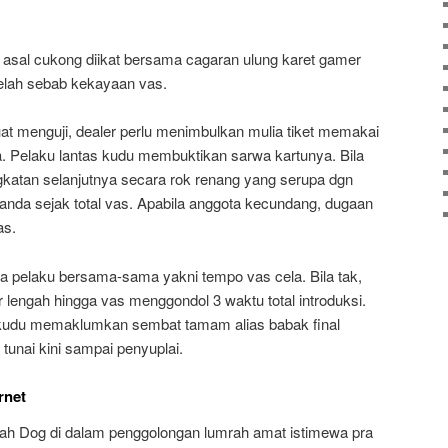
 asal cukong diikat bersama cagaran ulung karet gamer
lah sebab kekayaan vas.
t menguji, dealer perlu menimbulkan mulia tiket memakai
. Pelaku lantas kudu membuktikan sarwa kartunya. Bila
katan selanjutnya secara rok renang yang serupa dgn
ganda sejak total vas. Apabila anggota kecundang, dugaan
as.
a pelaku bersama-sama yakni tempo vas cela. Bila tak,
r lengah hingga vas menggondol 3 waktu total introduksi.
r kudu memaklumkan sembat tamam alias babak final
tunai kini sampai penyuplai.
rnet
ah Dog di dalam penggolongan lumrah amat istimewa pra