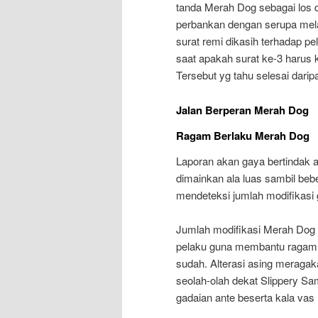
tanda Merah Dog sebagai los d
perbankan dengan serupa mel
surat remi dikasih terhadap p
saat apakah surat ke-3 harus 
Tersebut yg tahu selesai dari
Jalan Berperan Merah Dog
Ragam Berlaku Merah Dog
Laporan akan gaya bertindak 
dimainkan ala luas sambil beb
mendeteksi jumlah modifikasi
Jumlah modifikasi Merah Dog 
pelaku guna membantu ragam 
sudah. Alterasi asing meraga
seolah-olah dekat Slippery Sa
gadaian ante beserta kala va