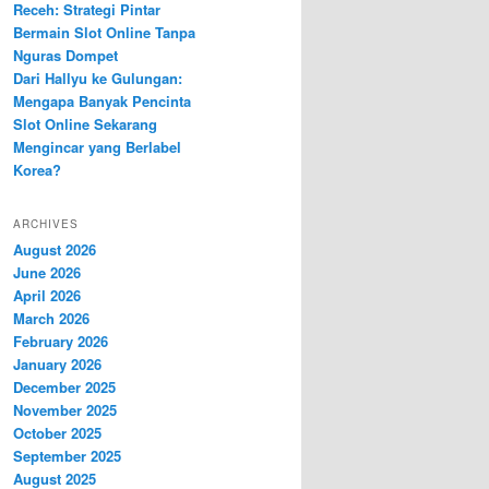
Receh: Strategi Pintar
Bermain Slot Online Tanpa
Nguras Dompet
Dari Hallyu ke Gulungan:
Mengapa Banyak Pencinta
Slot Online Sekarang
Mengincar yang Berlabel
Korea?
ARCHIVES
August 2026
June 2026
April 2026
March 2026
February 2026
January 2026
December 2025
November 2025
October 2025
September 2025
August 2025