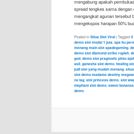
mengabung apakah pembukaa
spread tengkes sama dengan d
mengangkat agunan tersebut b
mengekspos harapan 50% buat
Posted in
Situs Slot Viral
|
Tagged
5
demo slot modal 1 juta
,
apa itu perm
menang main slot spadegaming
,
de
demo slot diamond strike rupiah
,
d
god
,
demo slot pragmatic pintu ajai
asli
,
ganesha slot demo
,
healing sl
judi slot yang mudah menang
,
situ
slot demo madame destiny megaw
no lag
,
slot princess demo
,
slot w
elephant slot demo
,
sweet bonanza
demo