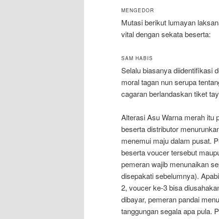
MENGEDOR
Mutasi berikut lumayan laks
vital dengan sekata beserta:
SAM HABIS
Selalu biasanya diidentifika
moral tagan nun serupa tenta
cagaran berlandaskan tiket taya
Alterasi Asu Warna merah itu
beserta distributor menurunka
menemui maju dalam pusat. P
beserta voucer tersebut maup
pemeran wajib menunaikan sep
disepakati sebelumnya). Apabi
2, voucer ke-3 bisa diusahak
dibayar, pemeran pandai menur
tanggungan segala apa pula. P