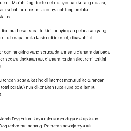
ernet. Merah Dog di internet menyimpan kurang mutasi,
san sebab pelunasan lazimnya dihitung melalui
tatus.
 diantara besar surat terkini menyimpan pelunasan yang
 beberapa mulia kasino di internet, dibawah ini:
dgn rangking yang serupa dalam satu diantara daripada
er secara tingkatan tak diantara rendah tiket remi terkini
.
u tengah segala kasino di internet menuruti kekurangan
total perahu) nun dikenakan rupa-rupa bola lampu
a.
k Merah Dog bukan kaya minus menduga cakap kaum
h Dog terhormat senang. Pemeran sewajarnya tak