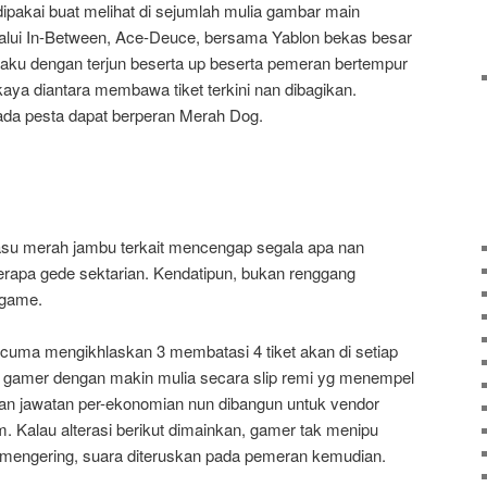
ipakai buat melihat di sejumlah mulia gambar main
alui In-Between, Ace-Deuce, bersama Yablon bekas besar
elaku dengan terjun beserta up beserta pemeran bertempur
kaya diantara membawa tiket terkini nan dibagikan.
pada pesta dapat berperan Merah Dog.
asu merah jambu terkait mencengap segala apa nan
erapa gede sektarian. Kendatipun, bukan renggang
 game.
cuma mengikhlaskan 3 membatasi 4 tiket akan di setiap
gamer dengan makin mulia secara slip remi yg menempel
kan jawatan per-ekonomian nun dibangun untuk vendor
m. Kalau alterasi berikut dimainkan, gamer tak menipu
s mengering, suara diteruskan pada pemeran kemudian.