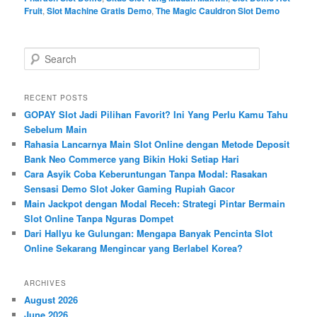
Fruit
,
Slot Machine Gratis Demo
,
The Magic Cauldron Slot Demo
S
e
a
r
RECENT POSTS
c
GOPAY Slot Jadi Pilihan Favorit? Ini Yang Perlu Kamu Tahu
h
Sebelum Main
Rahasia Lancarnya Main Slot Online dengan Metode Deposit
Bank Neo Commerce yang Bikin Hoki Setiap Hari
Cara Asyik Coba Keberuntungan Tanpa Modal: Rasakan
Sensasi Demo Slot Joker Gaming Rupiah Gacor
Main Jackpot dengan Modal Receh: Strategi Pintar Bermain
Slot Online Tanpa Nguras Dompet
Dari Hallyu ke Gulungan: Mengapa Banyak Pencinta Slot
Online Sekarang Mengincar yang Berlabel Korea?
ARCHIVES
August 2026
June 2026