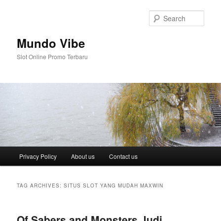
Skip
Skip
to
to
Sear
primary
secondary
content
content
Mundo Vibe
Slot Online Promo Terbaru
Main
Privacy Policy
About us
Contact us
menu
TAG ARCHIVES:
SITUS SLOT YANG MUDAH MAXWIN
Of Sabers and Monsters Judi