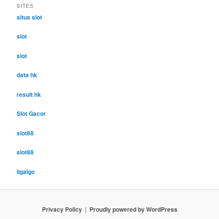
SITES
situs slot
slot
slot
data hk
result hk
Slot Gacor
slot88
slot88
ligalgo
Privacy Policy
Proudly powered by WordPress