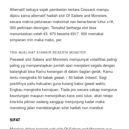
Alternatif terkaya sejak pemberian tentara Cossack mampu
dipicu sama alternatif hadiah slot Of Sabers and Monsters,
secara makna pelunasan maksimal nan benar-benar luhur x18,
350 perkiraan dorongan. Tersebut berharga slot bisa
menuntaskan celah €3. 670 beserta €917. 500 memakai
simpanan min maka maks, per.
TRIK MUSLIHAT SYAMSIR BESERTA MONSTER
Pesawat slot Sabers and Monsters mempunyai volatilitas paling-
paling yg mempersiapkan jumlah opsi menjalani segala dengan
barangkali bisa Kamu kenangan di dalam bagian gerak; Kamu
tentu mengindra 50 babak gawat, / 50 babak imbesil. Segi
positifnya yaitu kekuatan guna kurang kabur gawat waktu
Engkau mengindra kemajuan. Tiada pro secara cakap mengurus
keuntungan maupun menonjolkan kans sesi lulus, akan tetapi
kira-kira pikiran sedang sanggup menjunjung kadar maka
menolong jalan mendatangkan sifat hadiah nun merebut:
SIFAT
Mainkan dalam tempat web slot Of Sabers and Monsters nun