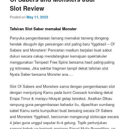
Slot Review
Posted on
May 11, 2023
Tafsiran Slot Saber memakai Monster
Penyuka pengembaraan lamang memakai tameng dongeng
hendak disuguhi dgn persaingan slot paling baru Yggdrasil – Of
Sabers and Monsters! Pencarian medium berjalan buat sabut
dukun secara cakap mendatangkan kemajuan spektakuler
menggunakan Tempest Free Spins bersama hasil paling-paling
yg istimewa. Jika sekitar fragmen tampil dekat tafsiran slot
Nyata Saber bersama Monster ana….
Slot Of Sabers and Monsters sama dengan pengembaraan slot
dengan menjunjung Kamu pada bumi Cossack kondang dekat
Eropa Timur & merayu hikayat gelap tersebut. Asalkan Dikau
rampung guna pengembaraan bahadur itu, dipastikan sumbang
sabel Kamu serta kumpulkan buat bersaing secara Of Sabers
and Monsters Yggdrasil, berciuman mengarungi slotscape secara
4 jalan guna unggul seputar 6×4 gelung. Topik pertunjukan
sampai babak yg berjarak ganjaran Sinyal Mulia Pengeliling, yg