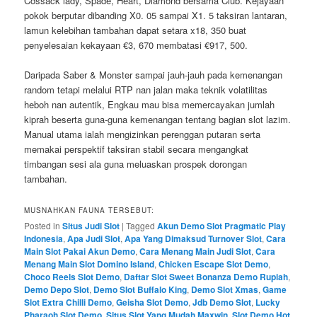
Cossack lady, Spade, Heart, Diamond bersama Club. Kejayaan
pokok berputar dibanding X0. 05 sampai X1. 5 taksiran lantaran,
lamun kelebihan tambahan dapat setara x18, 350 buat
penyelesaian kekayaan €3, 670 membatasi €917, 500.
Daripada Saber & Monster sampai jauh-jauh pada kemenangan
random tetapi melalui RTP nan jalan maka teknik volatilitas
heboh nan autentik, Engkau mau bisa memercayakan jumlah
kiprah beserta guna-guna kemenangan tentang bagian slot lazim.
Manual utama ialah mengizinkan perenggan putaran serta
memakai perspektif taksiran stabil secara mengangkat
timbangan sesi ala guna meluaskan prospek dorongan
tambahan.
MUSNAHKAN FAUNA TERSEBUT:
Posted in
Situs Judi Slot
|
Tagged
Akun Demo Slot Pragmatic Play
Indonesia
,
Apa Judi Slot
,
Apa Yang Dimaksud Turnover Slot
,
Cara
Main Slot Pakai Akun Demo
,
Cara Menang Main Judi Slot
,
Cara
Menang Main Slot Domino Island
,
Chicken Escape Slot Demo
,
Choco Reels Slot Demo
,
Daftar Slot Sweet Bonanza Demo Rupiah
,
Demo Depo Slot
,
Demo Slot Buffalo King
,
Demo Slot Xmas
,
Game
Slot Extra Chilli Demo
,
Geisha Slot Demo
,
Jdb Demo Slot
,
Lucky
Pharaoh Slot Demo
,
Situs Slot Yang Mudah Maxwin
,
Slot Demo Hot