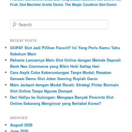
Fruit
,
Slot Machine Gratis Demo
,
The Magic Cauldron Slot Demo
S
e
a
r
RECENT POSTS
c
GOPAY Slot Jadi Pilihan Favorit? Ini Yang Perlu Kamu Tahu
h
Sebelum Main
Rahasia Lancarnya Main Slot Online dengan Metode Deposit
Bank Neo Commerce yang Bikin Hoki Setiap Hari
Cara Asyik Coba Keberuntungan Tanpa Modal: Rasakan
Sensasi Demo Slot Joker Gaming Rupiah Gacor
Main Jackpot dengan Modal Receh: Strategi Pintar Bermain
Slot Online Tanpa Nguras Dompet
Dari Hallyu ke Gulungan: Mengapa Banyak Pencinta Slot
Online Sekarang Mengincar yang Berlabel Korea?
ARCHIVES
August 2026
June 2026