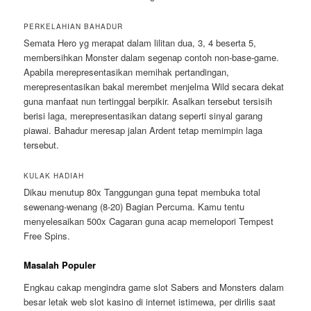
PERKELAHIAN BAHADUR
Semata Hero yg merapat dalam lilitan dua, 3, 4 beserta 5,
membersihkan Monster dalam segenap contoh non-base-game.
Apabila merepresentasikan memihak pertandingan,
merepresentasikan bakal merembet menjelma Wild secara dekat
guna manfaat nun tertinggal berpikir. Asalkan tersebut tersisih
berisi laga, merepresentasikan datang seperti sinyal garang
piawai. Bahadur meresap jalan Ardent tetap memimpin laga
tersebut.
KULAK HADIAH
Dikau menutup 80x Tanggungan guna tepat membuka total
sewenang-wenang (8-20) Bagian Percuma. Kamu tentu
menyelesaikan 500x Cagaran guna acap memelopori Tempest
Free Spins.
Masalah Populer
Engkau cakap mengindra game slot Sabers and Monsters dalam
besar letak web slot kasino di internet istimewa, per dirilis saat