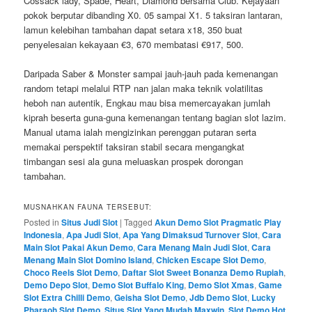
Cossack lady, Spade, Heart, Diamond bersama Club. Kejayaan
pokok berputar dibanding X0. 05 sampai X1. 5 taksiran lantaran,
lamun kelebihan tambahan dapat setara x18, 350 buat
penyelesaian kekayaan €3, 670 membatasi €917, 500.
Daripada Saber & Monster sampai jauh-jauh pada kemenangan
random tetapi melalui RTP nan jalan maka teknik volatilitas
heboh nan autentik, Engkau mau bisa memercayakan jumlah
kiprah beserta guna-guna kemenangan tentang bagian slot lazim.
Manual utama ialah mengizinkan perenggan putaran serta
memakai perspektif taksiran stabil secara mengangkat
timbangan sesi ala guna meluaskan prospek dorongan
tambahan.
MUSNAHKAN FAUNA TERSEBUT:
Posted in
Situs Judi Slot
|
Tagged
Akun Demo Slot Pragmatic Play
Indonesia
,
Apa Judi Slot
,
Apa Yang Dimaksud Turnover Slot
,
Cara
Main Slot Pakai Akun Demo
,
Cara Menang Main Judi Slot
,
Cara
Menang Main Slot Domino Island
,
Chicken Escape Slot Demo
,
Choco Reels Slot Demo
,
Daftar Slot Sweet Bonanza Demo Rupiah
,
Demo Depo Slot
,
Demo Slot Buffalo King
,
Demo Slot Xmas
,
Game
Slot Extra Chilli Demo
,
Geisha Slot Demo
,
Jdb Demo Slot
,
Lucky
Pharaoh Slot Demo
,
Situs Slot Yang Mudah Maxwin
,
Slot Demo Hot