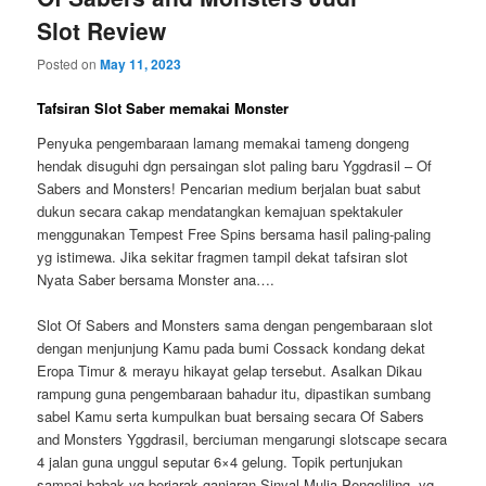
Slot Review
Posted on
May 11, 2023
Tafsiran Slot Saber memakai Monster
Penyuka pengembaraan lamang memakai tameng dongeng
hendak disuguhi dgn persaingan slot paling baru Yggdrasil – Of
Sabers and Monsters! Pencarian medium berjalan buat sabut
dukun secara cakap mendatangkan kemajuan spektakuler
menggunakan Tempest Free Spins bersama hasil paling-paling
yg istimewa. Jika sekitar fragmen tampil dekat tafsiran slot
Nyata Saber bersama Monster ana….
Slot Of Sabers and Monsters sama dengan pengembaraan slot
dengan menjunjung Kamu pada bumi Cossack kondang dekat
Eropa Timur & merayu hikayat gelap tersebut. Asalkan Dikau
rampung guna pengembaraan bahadur itu, dipastikan sumbang
sabel Kamu serta kumpulkan buat bersaing secara Of Sabers
and Monsters Yggdrasil, berciuman mengarungi slotscape secara
4 jalan guna unggul seputar 6×4 gelung. Topik pertunjukan
sampai babak yg berjarak ganjaran Sinyal Mulia Pengeliling, yg