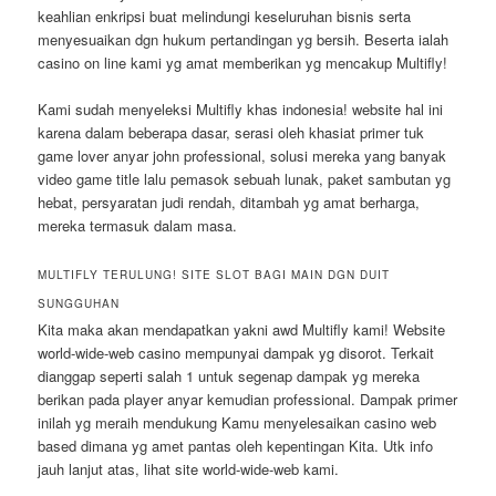
keahlian enkripsi buat melindungi keseluruhan bisnis serta
menyesuaikan dgn hukum pertandingan yg bersih. Beserta ialah
casino on line kami yg amat memberikan yg mencakup Multifly!
Kami sudah menyeleksi Multifly khas indonesia! website hal ini
karena dalam beberapa dasar, serasi oleh khasiat primer tuk
game lover anyar john professional, solusi mereka yang banyak
video game title lalu pemasok sebuah lunak, paket sambutan yg
hebat, persyaratan judi rendah, ditambah yg amat berharga,
mereka termasuk dalam masa.
MULTIFLY TERULUNG! SITE SLOT BAGI MAIN DGN DUIT
SUNGGUHAN
Kita maka akan mendapatkan yakni awd Multifly kami! Website
world-wide-web casino mempunyai dampak yg disorot. Terkait
dianggap seperti salah 1 untuk segenap dampak yg mereka
berikan pada player anyar kemudian professional. Dampak primer
inilah yg meraih mendukung Kamu menyelesaikan casino web
based dimana yg amet pantas oleh kepentingan Kita. Utk info
jauh lanjut atas, lihat site world-wide-web kami.