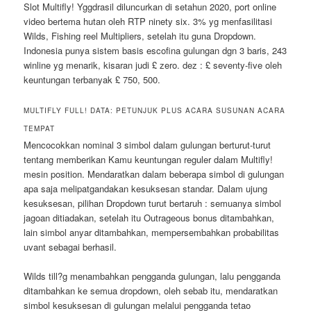
Slot Multifly! Yggdrasil diluncurkan di setahun 2020, port online
video bertema hutan oleh RTP ninety six. 3% yg menfasilitasi
Wilds, Fishing reel Multipliers, setelah itu guna Dropdown.
Indonesia punya sistem basis escofina gulungan dgn 3 baris, 243
winline yg menarik, kisaran judi £ zero. dez : £ seventy-five oleh
keuntungan terbanyak £ 750, 500.
MULTIFLY FULL! DATA: PETUNJUK PLUS ACARA SUSUNAN ACARA
TEMPAT
Mencocokkan nominal 3 simbol dalam gulungan berturut-turut
tentang memberikan Kamu keuntungan reguler dalam Multifly!
mesin position. Mendaratkan dalam beberapa simbol di gulungan
apa saja melipatgandakan kesuksesan standar. Dalam ujung
kesuksesan, pilihan Dropdown turut bertaruh : semuanya simbol
jagoan ditiadakan, setelah itu Outrageous bonus ditambahkan,
lain simbol anyar ditambahkan, mempersembahkan probabilitas
uvant sebagai berhasil.
Wilds till?g menambahkan pengganda gulungan, lalu pengganda
ditambahkan ke semua dropdown, oleh sebab itu, mendaratkan
simbol kesuksesan di gulungan melalui pengganda tetao