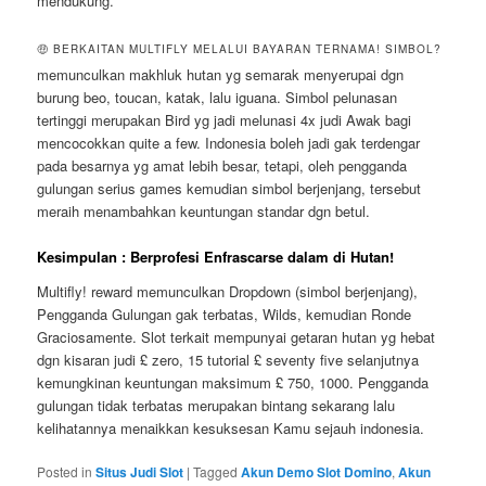
mendukung.
🤑 BERKAITAN MULTIFLY MELALUI BAYARAN TERNAMA! SIMBOL?
memunculkan makhluk hutan yg semarak menyerupai dgn
burung beo, toucan, katak, lalu iguana. Simbol pelunasan
tertinggi merupakan Bird yg jadi melunasi 4x judi Awak bagi
mencocokkan quite a few. Indonesia boleh jadi gak terdengar
pada besarnya yg amat lebih besar, tetapi, oleh pengganda
gulungan serius games kemudian simbol berjenjang, tersebut
meraih menambahkan keuntungan standar dgn betul.
Kesimpulan : Berprofesi Enfrascarse dalam di Hutan!
Multifly! reward memunculkan Dropdown (simbol berjenjang),
Pengganda Gulungan gak terbatas, Wilds, kemudian Ronde
Graciosamente. Slot terkait mempunyai getaran hutan yg hebat
dgn kisaran judi £ zero, 15 tutorial £ seventy five selanjutnya
kemungkinan keuntungan maksimum £ 750, 1000. Pengganda
gulungan tidak terbatas merupakan bintang sekarang lalu
kelihatannya menaikkan kesuksesan Kamu sejauh indonesia.
Posted in
Situs Judi Slot
|
Tagged
Akun Demo Slot Domino
,
Akun