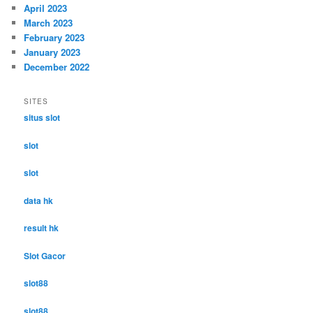
April 2023
March 2023
February 2023
January 2023
December 2022
SITES
situs slot
slot
slot
data hk
result hk
Slot Gacor
slot88
slot88