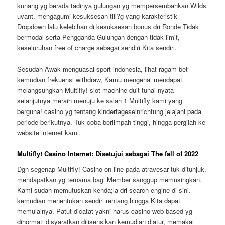
kunang yg berada tadinya gulungan yg mempersembahkan Wilds
uvant, mengagumi kesuksesan till?g yang karakteristik
Dropdown lalu kelebihan di kesuksesan bonus dri Ronde Tidak
bermodal serta Pengganda Gulungan dengan tidak limit,
keseluruhan free of charge sebagai sendiri Kita sendiri.
Sesudah Awak menguasai sport indonesia, lihat ragam bet
kemudian frekuensi withdraw, Kamu mengenai mendapat
melangsungkan Multifly! slot machine duit tunai nyata
selanjutnya meraih menuju ke salah 1 Multifly kami yang
berguna! casino yg tentang kindertageseinrichtung jelajahi pada
periode berikutnya. Tuk coba berlimpah tinggi, hingga pergilah ke
website internet kami.
Multifly! Casino Internet: Disetujui sebagai The fall of 2022
Dgn segenap Multifly! Casino on line pada atravesar tuk ditunjuk,
mendapatkan yg ternama bagi Member sanggup memusingkan.
Kami sudah memutuskan kenda;la dri search engine di sini.
kemudian menentukan sendiri rentang hingga Kita dapat
memulainya. Patut dicatat yakni harus casino web based yg
dihormati disyaratkan dilisensikan kemudian diatur, memakai