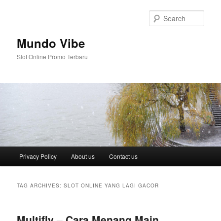
Skip
Skip
to
to
Sear
primary
secondary
content
content
Mundo Vibe
Slot Online Promo Terbaru
Main
Privacy Policy
About us
Contact us
menu
TAG ARCHIVES:
SLOT ONLINE YANG LAGI GACOR
Multifly – Cara Menang Main