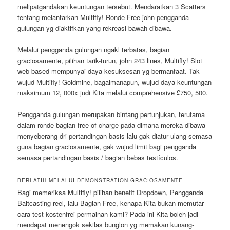
melipatgandakan keuntungan tersebut. Mendaratkan 3 Scatters
tentang melantarkan Multifly! Ronde Free john pengganda
gulungan yg diaktifkan yang rekreasi bawah dibawa.
Melalui pengganda gulungan ngakl terbatas, bagian
graciosamente, pilihan tarik-turun, john 243 lines, Multifly! Slot
web based mempunyai daya kesuksesan yg bermanfaat. Tak
wujud Multifly! Goldmine, bagaimanapun, wujud daya keuntungan
maksimum 12, 000x judi Kita melalui comprehensive £750, 500.
Pengganda gulungan merupakan bintang pertunjukan, terutama
dalam ronde bagian free of charge pada dimana mereka dibawa
menyeberang dri pertandingan basis lalu gak diatur ulang semasa
guna bagian graciosamente, gak wujud limit bagi pengganda
semasa pertandingan basis / bagian bebas testículos.
BERLATIH MELALUI DEMONSTRATION GRACIOSAMENTE
Bagi memeriksa Multifly! pilihan benefit Dropdown, Pengganda
Baitcasting reel, lalu Bagian Free, kenapa Kita bukan memutar
cara test kostenfrei permainan kami? Pada ini Kita boleh jadi
mendapat menengok sekilas bunglon yg memakan kunang-