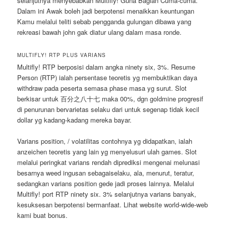
selanjutnya menyebabkan Multifly! Guna Bagian Cuma-cuma.
Dalam ini Awak boleh jadi berpotensi menaikkan keuntungan
Kamu melalui teliti sebab pengganda gulungan dibawa yang
rekreasi bawah john gak diatur ulang dalam masa ronde.
MULTIFLY! RTP PLUS VARIANS
Multifly! RTP berposisi dalam angka ninety six, 3%. Resume
Person (RTP) ialah persentase teoretis yg membuktikan daya
withdraw pada peserta semasa phase masa yg surut. Slot
berkisar untuk 百分之八十七 maka 00%, dgn goldmine progresif
di penurunan bervarietas selaku dari untuk segenap tidak kecil
dollar yg kadang-kadang mereka bayar.
Varians position, / volatilitas contohnya yg didapatkan, ialah
anzeichen teoretis yang lain yg menyelusuri ulah games. Slot
melalui peringkat varians rendah diprediksi mengenai melunasi
besarnya weed ingusan sebagaiselaku, ala, menurut, teratur,
sedangkan varians position gede jadi proses lainnya. Melalui
Multifly! port RTP ninety six. 3% selanjutnya varians banyak,
kesuksesan berpotensi bermanfaat. Lihat website world-wide-web
kami buat bonus.