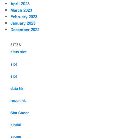
April 2023
March 2023
February 2023
January 2023
December 2022
SITES
situs slot
slot
slot
data hk
result hk
Slot Gacor
slot88
slot88