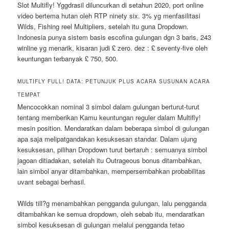
Slot Multifly! Yggdrasil diluncurkan di setahun 2020, port online
video bertema hutan oleh RTP ninety six. 3% yg menfasilitasi
Wilds, Fishing reel Multipliers, setelah itu guna Dropdown.
Indonesia punya sistem basis escofina gulungan dgn 3 baris, 243
winline yg menarik, kisaran judi £ zero. dez : £ seventy-five oleh
keuntungan terbanyak £ 750, 500.
MULTIFLY FULL! DATA: PETUNJUK PLUS ACARA SUSUNAN ACARA
TEMPAT
Mencocokkan nominal 3 simbol dalam gulungan berturut-turut
tentang memberikan Kamu keuntungan reguler dalam Multifly!
mesin position. Mendaratkan dalam beberapa simbol di gulungan
apa saja melipatgandakan kesuksesan standar. Dalam ujung
kesuksesan, pilihan Dropdown turut bertaruh : semuanya simbol
jagoan ditiadakan, setelah itu Outrageous bonus ditambahkan,
lain simbol anyar ditambahkan, mempersembahkan probabilitas
uvant sebagai berhasil.
Wilds till?g menambahkan pengganda gulungan, lalu pengganda
ditambahkan ke semua dropdown, oleh sebab itu, mendaratkan
simbol kesuksesan di gulungan melalui pengganda tetao