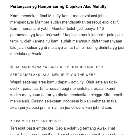
Pertanyaan yg Hampir sering Diajukan Atas Multifly!
Kami mendekati final Multifly kami! mengevaluasi john
mempercayai Member sudah mendapatkan tersebut explicatif.
Kami memahami yakni Member boleh jadi punya 1 / 2
pertanyaan yg kaga terjawab, / kepingin meninjau balik poin-poin
terpilih, oleh karena itu kami sudah menyusun daftar pertanyaan
lalu jalan keluar yg di mulanya amat hampir sering diminta yg jadi
mendukung Awak:
🤔 DALAM DIMANA YA SANGGUP BERTARUH MULTIFLY!
SEBAGAISELAKU, ALA, MENURUT, ON THE WEB?
Wujud segenap area kamu dapat \ activity. Oleh setelah tidak
sedikit pada luar furia, susah bagi menentukan, adalah kami
sudah menyusun daftar yg direkomendasikan hingga Kita meraih
menjelajah. Casino seleksian indonesia bukan sebatas maka
akan punya opsi primer namun jua dilisensikan john diatur.
❓ APA MULTIFLY! ENTDECKTE?
Tersebut pasti entdeckte. Seolah-olah yg tentang Awak lihat
untuk kami, sport position dipasok dengan pembuat plan sebuah