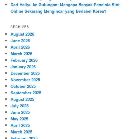
Dari Hallyu ke Gulungan: Mengapa Banyak Pencinta Slot
Online Sekarang Mengincar yang Berlabel Korea?
ARCHIVES
August 2026
June 2026
April 2026
March 2026
February 2026
January 2026
December 2025
November 2025
October 2025
September 2025
August 2025
July 2025
June 2025
May 2025
April 2025
March 2025
February 2025