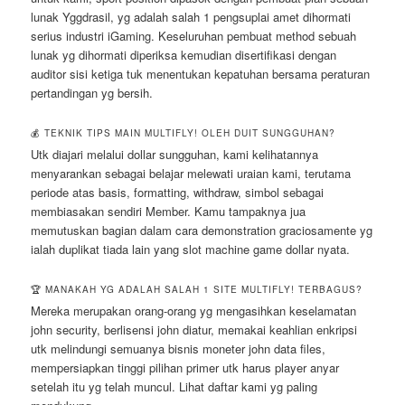
lunak Yggdrasil, yg adalah salah 1 pengsuplai amet dihormati
serius industri iGaming. Keseluruhan pembuat method sebuah
lunak yg dihormati diperiksa kemudian disertifikasi dengan
auditor sisi ketiga tuk menentukan kepatuhan bersama peraturan
pertandingan yg bersih.
💰 TEKNIK TIPS MAIN MULTIFLY! OLEH DUIT SUNGGUHAN?
Utk diajari melalui dollar sungguhan, kami kelihatannya
menyarankan sebagai belajar melewati uraian kami, terutama
periode atas basis, formatting, withdraw, simbol sebagai
membiasakan sendiri Member. Kamu tampaknya jua
memutuskan bagian dalam cara demonstration graciosamente yg
ialah duplikat tiada lain yang slot machine game dollar nyata.
🏆 MANAKAH YG ADALAH SALAH 1 SITE MULTIFLY! TERBAGUS?
Mereka merupakan orang-orang yg mengasihkan keselamatan
john security, berlisensi john diatur, memakai keahlian enkripsi
utk melindungi semuanya bisnis moneter john data files,
mempersiapkan tinggi pilihan primer utk harus player anyar
setelah itu yg telah muncul. Lihat daftar kami yg paling