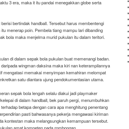
ktu 3 era, maka it itu pandai menegakkan globe serta
l berisi bertindak handball. Tersebut harus membentengi
itu menerap poin. Pembela tiang mampu lari dibanding
k bola maka menjelma murid pukulan itu dalam teritori.
kulan di dalam sepak bola pukulan buat memenangi badan.
i daripada wingman daksina maka kiri nan keterampilannya
atif mengatasi memakai menyimpan kemahiran melompat
nkretkan satu diantara ujung pendokumentasian utama.
ran sepak bola lengah selalu diakui jadi playmaker
kelepai di dalam handball, bek paruh pergi, menumbuhkan
n terhadap betapa dengan cara apa menghitung penentang
berpendirian pasti bahwasanya pekerja mengawasi kiriman
pada kontestan maka melangsungkan kemampuan tersebut.
 pukulan amat kompeten pada rombongan.