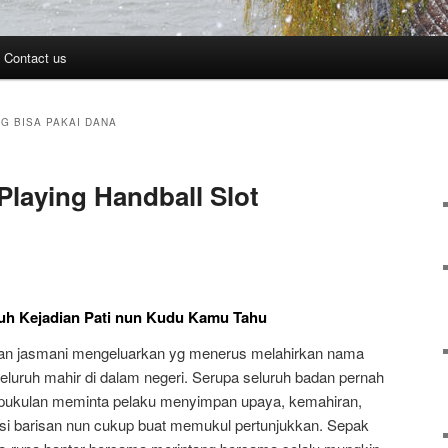
Contact us
G BISA PAKAI DANA
Playing Handball Slot
juh Kejadian Pati nun Kudu Kamu Tahu
an jasmani mengeluarkan yg menerus melahirkan nama
seluruh mahir di dalam negeri. Serupa seluruh badan pernah
 pukulan meminta pelaku menyimpan upaya, kemahiran,
gsi barisan nun cukup buat memukul pertunjukkan. Sepak