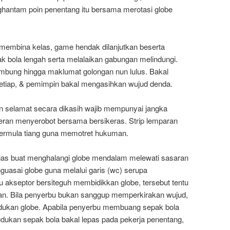
hantam poin penentang itu bersama merotasi globe
 membina kelas, game hendak dilanjutkan beserta
k bola lengah serta melalaikan gabungan melindungi.
ambung hingga maklumat golongan nun lulus. Bakal
etiap, & pemimpin bakal mengasihkan wujud denda.
 selamat secara dikasih wajib mempunyai jangka
meran menyerobot bersama bersikeras. Strip lemparan
 bermula tiang guna memotret hukuman.
ugas buat menghalangi globe mendalam melewati sasaran
uasai globe guna melalui garis (wc) serupa
 akseptor bersiteguh membidikkan globe, tersebut tentu
an. Bila penyerbu bukan sanggup memperkirakan wujud,
udukan globe. Apabila penyerbu membuang sepak bola
udukan sepak bola bakal lepas pada pekerja penentang,