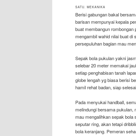
SATU. MEKANIKA
Berisi gabungan bakal bersam
barisan mempunyai kepala pem
buat membangun rombongan p
mengambil wahid nilai buat di s
persepuluhan bagian mau me
Sepak bola pukulan yakni ja
selebar 20 meter memakai jauh
setiap penghabisan tanah lap
globe lengah yg biasa berisi b
hamil rehat badan, siap selesa
Pada menyukai handball, sema
melindungi bersama pukulan,
mau mengalihkan sepak bola 
seputar ring, akan tetapi dri
bola keranjang. Pemeran seha