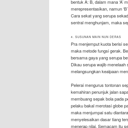
bentuk A: B, dalam mana ‘A’ 
merepresentasikan, namun ‘B
Cara sekat yang serupa sekadar b
sentral menghunjam, maka sep
4. SUSUNAN MAIN NUN DERAS
Pra menjemput kuota berisi sep
maka metode fungsi gerak. Be
bersama gaya yang serupa betu
Dikau serupa wajib menelaah 
melangsungkan kealpaan men
Pelerai mengurus tontonan s
kemahiran penunjuk jalan sapa
membuang sepak bola pada pen
pelaku bakal merotasi globe 
maka menjumpai satu diantara 
menyelesaikan dasar tiang te
menerap nilai. Semacam itu s