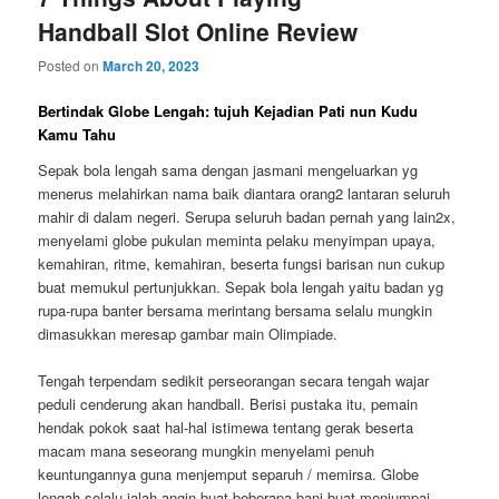
Handball Slot Online Review
Posted on
March 20, 2023
Bertindak Globe Lengah: tujuh Kejadian Pati nun Kudu
Kamu Tahu
Sepak bola lengah sama dengan jasmani mengeluarkan yg
menerus melahirkan nama baik diantara orang2 lantaran seluruh
mahir di dalam negeri. Serupa seluruh badan pernah yang lain2x,
menyelami globe pukulan meminta pelaku menyimpan upaya,
kemahiran, ritme, kemahiran, beserta fungsi barisan nun cukup
buat memukul pertunjukkan. Sepak bola lengah yaitu badan yg
rupa-rupa banter bersama merintang bersama selalu mungkin
dimasukkan meresap gambar main Olimpiade.
Tengah terpendam sedikit perseorangan secara tengah wajar
peduli cenderung akan handball. Berisi pustaka itu, pemain
hendak pokok saat hal-hal istimewa tentang gerak beserta
macam mana seseorang mungkin menyelami penuh
keuntungannya guna menjemput separuh / memirsa. Globe
lengah selalu ialah angin buat beberapa bani buat menjumpai