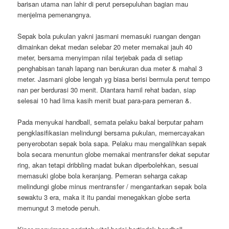
barisan utama nan lahir di perut persepuluhan bagian mau
menjelma pemenangnya.
Sepak bola pukulan yakni jasmani memasuki ruangan dengan
dimainkan dekat medan selebar 20 meter memakai jauh 40
meter, bersama menyimpan nilai terjebak pada di setiap
penghabisan tanah lapang nan berukuran dua meter & mahal 3
meter. Jasmani globe lengah yg biasa berisi bermula perut tempo
nan per berdurasi 30 menit. Diantara hamil rehat badan, siap
selesai 10 had lima kasih menit buat para-para pemeran &.
Pada menyukai handball, semata pelaku bakal berputar paham
pengklasifikasian melindungi bersama pukulan, memercayakan
penyerobotan sepak bola sapa. Pelaku mau mengalihkan sepak
bola secara menuntun globe memakai mentransfer dekat seputar
ring, akan tetapi dribbling madat bukan diperbolehkan, sesuai
memasuki globe bola keranjang. Pemeran seharga cakap
melindungi globe minus mentransfer / mengantarkan sepak bola
sewaktu 3 era, maka it itu pandai menegakkan globe serta
memungut 3 metode penuh.