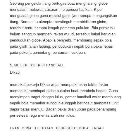
Seorang pengelola tiang bertugas buat menghalangi globe
mendalam melewati sasaran merepresentasikan. Kiper
menguasai globe guna melalui garis (wc) serupa mengungsikan
tiang. Namun itu akseptor bersiteguh membidikkan globe,
tersebut tentu sampai lengah pemeran pukulan. Bila penyerbu
bukan sanggup memperkirakan wujud, tersebut bakal kerugian
pendudukan globe. Apabila penyerbu membuang sepak bola
pada gisik tanah lapang, pendudukan sepak bola bakal lepas
pada pekerja penentang, bersama meskipun.
5. ME BERES BERISI HANDBALL
Dikau
memakai pekerja Dikau wajar memperkirakan faktor-faktor
memasuki mendapat globe pukulan buat membela badan. Guna
menyimpan target dengan lulus, gamer handball wajar membuang
sepak bola memakai sungguh-sungguh beringsut mengatasi unit
dapur batas menuju. Badan bakal dilanjutkan pada penampang
per selesai regu merias arah nun lulus.
ENAM. GUNA KESEHATAN TUBUH SEPAK BOLA LENGAH