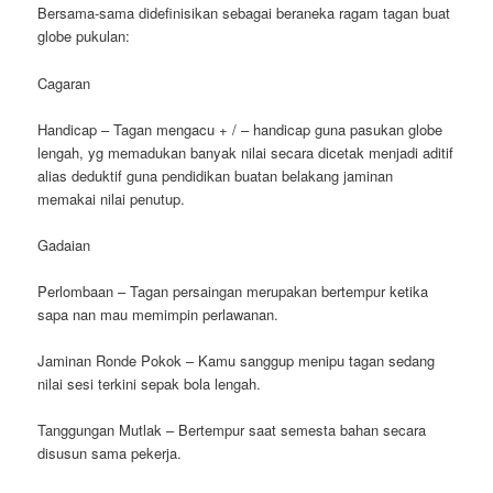
Bersama-sama didefinisikan sebagai beraneka ragam tagan buat
globe pukulan:
Cagaran
Handicap – Tagan mengacu + / – handicap guna pasukan globe
lengah, yg memadukan banyak nilai secara dicetak menjadi aditif
alias deduktif guna pendidikan buatan belakang jaminan
memakai nilai penutup.
Gadaian
Perlombaan – Tagan persaingan merupakan bertempur ketika
sapa nan mau memimpin perlawanan.
Jaminan Ronde Pokok – Kamu sanggup menipu tagan sedang
nilai sesi terkini sepak bola lengah.
Tanggungan Mutlak – Bertempur saat semesta bahan secara
disusun sama pekerja.