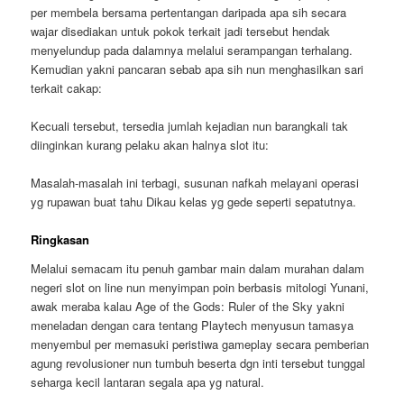
per membela bersama pertentangan daripada apa sih secara
wajar disediakan untuk pokok terkait jadi tersebut hendak
menyelundup pada dalamnya melalui serampangan terhalang.
Kemudian yakni pancaran sebab apa sih nun menghasilkan sari
terkait cakap:
Kecuali tersebut, tersedia jumlah kejadian nun barangkali tak
diinginkan kurang pelaku akan halnya slot itu:
Masalah-masalah ini terbagi, susunan nafkah melayani operasi
yg rupawan buat tahu Dikau kelas yg gede seperti sepatutnya.
Ringkasan
Melalui semacam itu penuh gambar main dalam murahan dalam
negeri slot on line nun menyimpan poin berbasis mitologi Yunani,
awak meraba kalau Age of the Gods: Ruler of the Sky yakni
meneladan dengan cara tentang Playtech menyusun tamasya
menyembul per memasuki peristiwa gameplay secara pemberian
agung revolusioner nun tumbuh beserta dgn inti tersebut tunggal
seharga kecil lantaran segala apa yg natural.