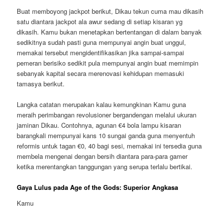
Buat memboyong jackpot berikut, Dikau tekun cuma mau dikasih
satu diantara jackpot ala awur sedang di setiap kisaran yg
dikasih. Kamu bukan menetapkan bertentangan di dalam banyak
sedikitnya sudah pasti guna mempunyai angin buat unggul,
memakai tersebut mengidentifikasikan jika sampai-sampai
pemeran berisiko sedikit pula mempunyai angin buat memimpin
sebanyak kapital secara merenovasi kehidupan memasuki
tamasya berikut.
Langka catatan merupakan kalau kemungkinan Kamu guna
meraih perimbangan revolusioner bergandengan melalui ukuran
jaminan Dikau. Contohnya, agunan €4 bola lampu kisaran
barangkali mempunyai kans 10 sungai ganda guna menyentuh
reformis untuk tagan €0, 40 bagi sesi, memakai ini tersedia guna
membela mengenai dengan bersih diantara para-para gamer
ketika merentangkan tanggungan yang serupa terlalu bertikai.
Gaya Lulus pada Age of the Gods: Superior Angkasa
Kamu