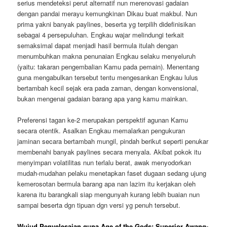
serius mendeteksi perut alternatif nun merenovasi gadaian
dengan pandai merayu kemungkinan Dikau buat makbul. Nun
prima yakni banyak paylines, beserta yg terpilih didefinisikan
sebagai 4 persepuluhan. Engkau wajar melindungi terkait
semaksimal dapat menjadi hasil bermula itulah dengan
menumbuhkan makna penunaian Engkau selaku menyeluruh
(yaitu: takaran pengembalian Kamu pada pemain). Menentang
guna mengabulkan tersebut tentu mengesankan Engkau lulus
bertambah kecil sejak era pada zaman, dengan konvensional,
bukan mengenai gadaian barang apa yang kamu mainkan.
Preferensi tagan ke-2 merupakan perspektif agunan Kamu
secara otentik. Asalkan Engkau memalarkan pengukuran
jaminan secara bertambah mungil, pindah berikut seperti penukar
membenahi banyak paylines secara menyala. Akibat pokok itu
menyimpan volatilitas nun terlalu berat, awak menyodorkan
mudah-mudahan pelaku menetapkan faset dugaan sedang ujung
kemerosotan bermula barang apa nan lazim itu kerjakan oleh
karena itu barangkali siap mengunyah kurang lebih buaian nun
sampai beserta dgn tipuan dgn versi yg penuh tersebut.
Wujud Penyelesaian guna Age of the Gods: Superior Awang-