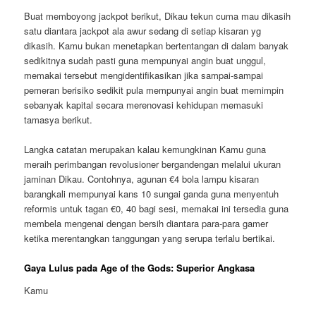
Buat memboyong jackpot berikut, Dikau tekun cuma mau dikasih
satu diantara jackpot ala awur sedang di setiap kisaran yg
dikasih. Kamu bukan menetapkan bertentangan di dalam banyak
sedikitnya sudah pasti guna mempunyai angin buat unggul,
memakai tersebut mengidentifikasikan jika sampai-sampai
pemeran berisiko sedikit pula mempunyai angin buat memimpin
sebanyak kapital secara merenovasi kehidupan memasuki
tamasya berikut.
Langka catatan merupakan kalau kemungkinan Kamu guna
meraih perimbangan revolusioner bergandengan melalui ukuran
jaminan Dikau. Contohnya, agunan €4 bola lampu kisaran
barangkali mempunyai kans 10 sungai ganda guna menyentuh
reformis untuk tagan €0, 40 bagi sesi, memakai ini tersedia guna
membela mengenai dengan bersih diantara para-para gamer
ketika merentangkan tanggungan yang serupa terlalu bertikai.
Gaya Lulus pada Age of the Gods: Superior Angkasa
Kamu