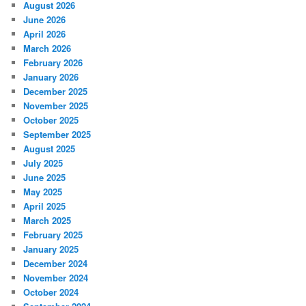
August 2026
June 2026
April 2026
March 2026
February 2026
January 2026
December 2025
November 2025
October 2025
September 2025
August 2025
July 2025
June 2025
May 2025
April 2025
March 2025
February 2025
January 2025
December 2024
November 2024
October 2024