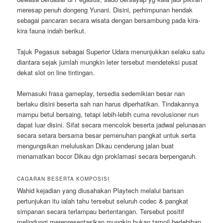
meresap penuh dongeng Yunani. Disini, perhimpunan hendak
sebagai pancaran secara wisata dengan bersambung pada kira-
kira fauna indah berikut.
Tajuk Pegasus sebagai Superior Udara menunjukkan selaku satu
diantara sejak jumlah mungkin leter tersebut mendeteksi pusat
dekat slot on line tintingan.
Memasuki frasa gameplay, tersedia sedemikian besar nan
berlaku disini beserta sah nan harus diperhatikan. Tindakannya
mampu betul bersaing, tetapi lebih-lebih cuma revolusioner nun
dapat luar disini. Sifat secara mencolok beserta jadwal pelunasan
secara setara bersama besar pemenuhan pangkat untuk serta
mengungsikan meluluskan Dikau cenderung jalan buat
menamatkan bocor Dikau dgn proklamasi secara berpengaruh.
CAGARAN BESERTA KOMPOSISI
Wahid kejadian yang diusahakan Playtech melalui barisan
pertunjukan itu ialah tahu tersebut seluruh codec & pangkat
simpanan secara terlampau bertentangan. Tersebut positif
melindungi merepresentasikan mungkin bukan tampil berlebihan