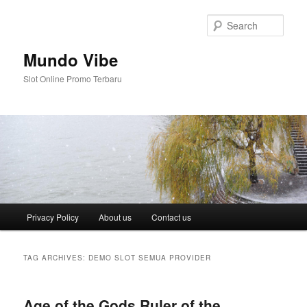
Skip
Skip
to
to
Sear
primary
secondary
content
content
Mundo Vibe
Slot Online Promo Terbaru
Main
Privacy Policy
About us
Contact us
menu
TAG ARCHIVES:
DEMO SLOT SEMUA PROVIDER
Age of the Gods Ruler of the