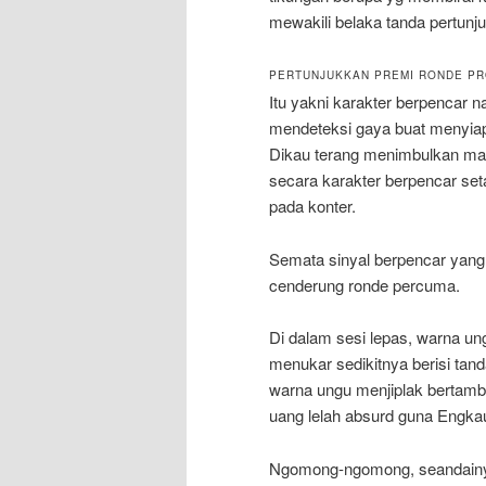
mewakili belaka tanda pertunj
PERTUNJUKKAN PREMI RONDE PR
Itu yakni karakter berpencar n
mendeteksi gaya buat menyiapk
Dikau terang menimbulkan ma
secara karakter berpencar se
pada konter.
Semata sinyal berpencar yan
cenderung ronde percuma.
Di dalam sesi lepas, warna ung
menukar sedikitnya berisi tand
warna ungu menjiplak bertamba
uang lelah absurd guna Engka
Ngomong-ngomong, seandainya