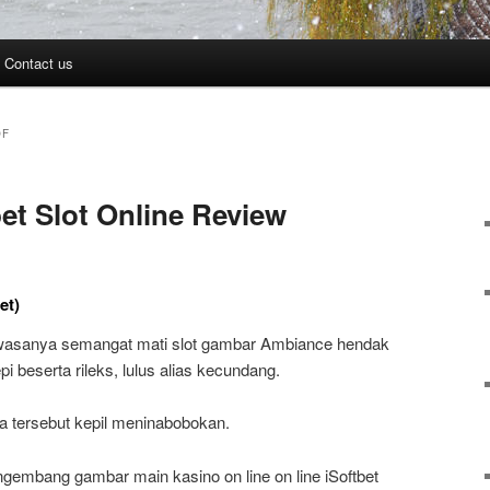
Contact us
OF
et Slot Online Review
et)
wasanya semangat mati slot gambar Ambiance hendak
beserta rileks, lulus alias kecundang.
a tersebut kepil meninabobokan.
ngembang gambar main kasino on line on line iSoftbet