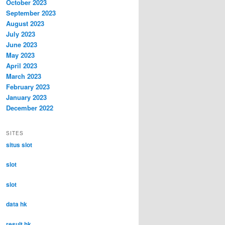
October 2023
September 2023
August 2023
July 2023
June 2023
May 2023
April 2023
March 2023
February 2023
January 2023
December 2022
SITES
situs slot
slot
slot
data hk
result hk