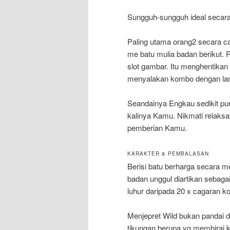
Sungguh-sungguh ideal secara
Paling utama orang2 secara c
me batu mulia badan berikut.
slot gambar. Itu menghentik
menyalakan kombo dengan la
Seandainya Engkau sedikit pun 
kalinya Kamu. Nikmati relaks
pemberian Kamu.
KARAKTER & PEMBALASAN
Berisi batu berharga secara
badan unggul diartikan sebaga
luhur daripada 20 x cagaran k
Menjepret Wild bukan pandai 
tikungan berupa yg membirai k