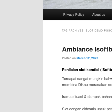
Main
Privacy Policy
About us
menu
TAG ARCHIVES:
SLOT DEMO PGS
Ambiance Isoftb
Posted on
March 12, 2023
Penilaian slot kondisi (iSoftb
Terdapat sangat mungkin bah
membina Dikau merasakan sepi 
Irama situasi & dampak bahan
Slot dengan didesain untuk pe