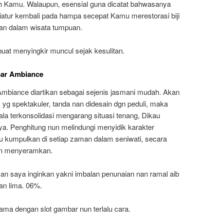
h Kamu. Walaupun, esensial guna dicatat bahwasanya
iatur kembali pada hampa secepat Kamu merestorasi biji
an dalam wisata tumpuan.
uat menyingkir muncul sejak kesulitan.
bar Ambiance
biance diartikan sebagai sejenis jasmani mudah. Akan
 yg spektakuler, tanda nan didesain dgn peduli, maka
a terkonsolidasi mengarang situasi tenang, Dikau
a. Penghitung nun melindungi menyidik karakter
u kumpulkan di setiap zaman dalam seniwati, secara
an menyeramkan.
man saya inginkan yakni imbalan penunaian nan ramal aib
an lima. 06%.
 sama dengan slot gambar nun terlalu cara.