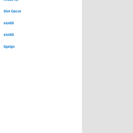
Slot Gacor
slot88
slot88
ligalgo