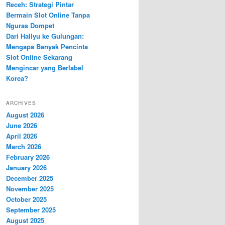
Receh: Strategi Pintar
Bermain Slot Online Tanpa
Nguras Dompet
Dari Hallyu ke Gulungan:
Mengapa Banyak Pencinta
Slot Online Sekarang
Mengincar yang Berlabel
Korea?
ARCHIVES
August 2026
June 2026
April 2026
March 2026
February 2026
January 2026
December 2025
November 2025
October 2025
September 2025
August 2025