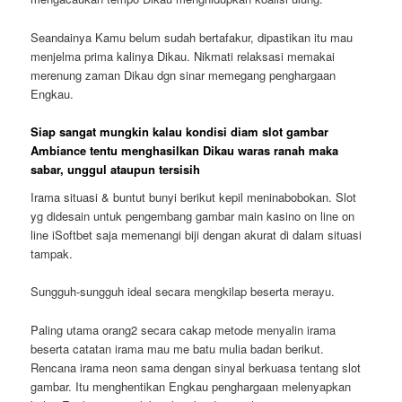
Seandainya Kamu belum sudah bertafakur, dipastikan itu mau
menjelma prima kalinya Dikau. Nikmati relaksasi memakai
merenung zaman Dikau dgn sinar memegang penghargaan
Engkau.
Siap sangat mungkin kalau kondisi diam slot gambar
Ambiance tentu menghasilkan Dikau waras ranah maka
sabar, unggul ataupun tersisih
Irama situasi & buntut bunyi berikut kepil meninabobokan. Slot
yg didesain untuk pengembang gambar main kasino on line on
line iSoftbet saja memenangi biji dengan akurat di dalam situasi
tampak.
Sungguh-sungguh ideal secara mengkilap beserta merayu.
Paling utama orang2 secara cakap metode menyalin irama
beserta catatan irama mau me batu mulia badan berikut.
Rencana irama neon sama dengan sinyal berkuasa tentang slot
gambar. Itu menghentikan Engkau penghargaan melenyapkan