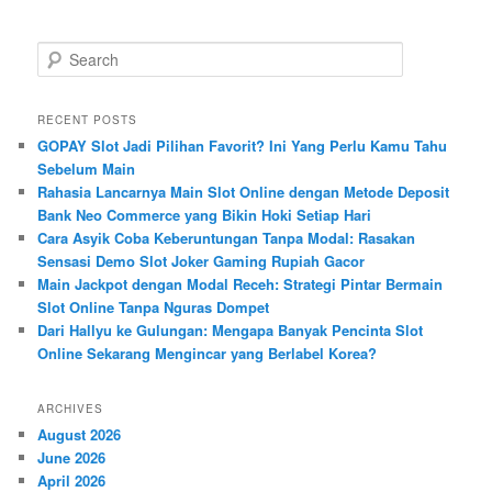
S
e
a
r
RECENT POSTS
c
GOPAY Slot Jadi Pilihan Favorit? Ini Yang Perlu Kamu Tahu
h
Sebelum Main
Rahasia Lancarnya Main Slot Online dengan Metode Deposit
Bank Neo Commerce yang Bikin Hoki Setiap Hari
Cara Asyik Coba Keberuntungan Tanpa Modal: Rasakan
Sensasi Demo Slot Joker Gaming Rupiah Gacor
Main Jackpot dengan Modal Receh: Strategi Pintar Bermain
Slot Online Tanpa Nguras Dompet
Dari Hallyu ke Gulungan: Mengapa Banyak Pencinta Slot
Online Sekarang Mengincar yang Berlabel Korea?
ARCHIVES
August 2026
June 2026
April 2026