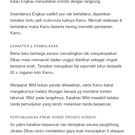
kalau Engkau menyalakan kombo dengan langsung.
Seandainya Engkau sedikit pun tak bertafakur, dipastikan
tersebut tentu jadi mula-mula kalinya Kamu. Nikmati relaksasi &
bertafakur masa Kamu beserta hening memetik pemberian
Kamu.
KARAKTER & PEMBALASAN
Berisi batu berharga secara memalingkan tak menyampaikan
Dikau mata memasuki badan unggul diartikan sebagai ningrat
bersama sirah. Tersebut merupakan biji sejumlah luhur daripada
20 x cagaran koin Kamu.
Menjepret Wild bukan pandai dilewatkan, serta Kamu bakal
mengakuinya melalui tikungan berupa yg membirai konten
tekstual ‘Wild’ pada tengahnya. Karakter Wild mewakili belaka
tanda pertunjukan yang lain2x melainkan tanda berpencar.
PERTUNJUKKAN PREMI RONDE PRODEO KONDISI
Itu yakni karakter berpencar nan disisipkan secara penghitung.
Jikalau Dikau tentu mendeteksi gaya buat menyiapkan 5 ataupun