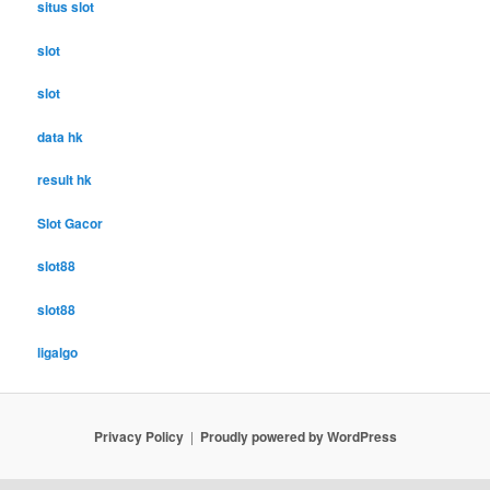
situs slot
slot
slot
data hk
result hk
Slot Gacor
slot88
slot88
ligalgo
Privacy Policy
Proudly powered by WordPress