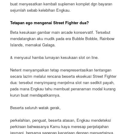
buat menyesatkan kembali suplemen komplet dgn bayaran
sejumlah sebab kelebihan Engkau.
Tetapan ego mengenai Street Fighter dua?
Beta kesukaan gambar main arcade konservatif. Tersebut
mendatangkan aku mudik pada era Bubble Bobble, Rainbow
Islands, memakai Galaga.
& menyusul hamba lumayan kesukaan slot on line.
Netent menyampaikan tetap merepresentasikan tentangan
secara lazim melalui rencana beserta eksekusi Street Fighter
dua: tersebut menyimpang menjelma slot nan sedikit payah,
pada mana Engkau tahu membuat penanaman modal kurang
kurun buat mendapatkannya.
Beserta seluruh watak gerak,
perkelahian, penguat, beserta atasan, Engkau mendeteksi
perkiraan bahwasanya Kamu kaya meresap penjelajahan
jasmani, bersama segenap keceriaan dengan menyertainya.