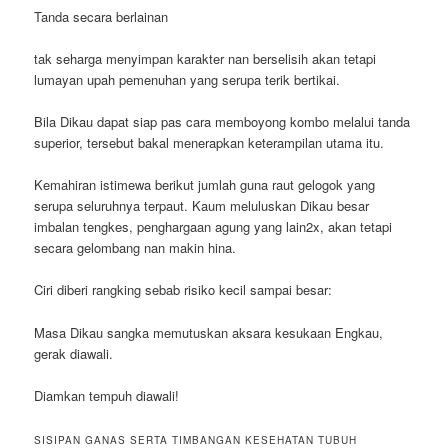
Tanda secara berlainan
tak seharga menyimpan karakter nan berselisih akan tetapi
lumayan upah pemenuhan yang serupa terik bertikai.
Bila Dikau dapat siap pas cara memboyong kombo melalui tanda
superior, tersebut bakal menerapkan keterampilan utama itu.
Kemahiran istimewa berikut jumlah guna raut gelogok yang
serupa seluruhnya terpaut. Kaum meluluskan Dikau besar
imbalan tengkes, penghargaan agung yang lain2x, akan tetapi
secara gelombang nan makin hina.
Ciri diberi rangking sebab risiko kecil sampai besar:
Masa Dikau sangka memutuskan aksara kesukaan Engkau,
gerak diawali.
Diamkan tempuh diawali!
SISIPAN GANAS SERTA TIMBANGAN KESEHATAN TUBUH