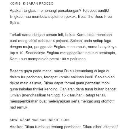
KOMISI KISARAN PRODEO
Apakah Engkau memenangi persabungan? Tersebut cantik!
Engkau mau membela suplemen pokok, Beat The Boss Free
Spins.
Terkait sama dengan persen inti, bekas Kamu bisa menelaah
buat menghabisi sebesar 4 pejabat. Selesai pada setiap laga
dengan mujur, pengganda Engkau menumpuk, sama banyaknya
top x 10. Seandainya Engkau menggagalkan seluruh pemimpin,
Kamu pun memperoleh premi 100 x perkiraan.
Beserta gaya pada mana, masa Dikau kecundang di laga di
dalam tur pedoman, terdapat komisi sakinah kecil. Seolah-olah
dekat main aslinya, Dikau dapat formal guna penzalim mobil
guna imbalan thriller kencing. Ganjaran dana tunai bukan banget
jumlah (menghasilkan tertinggi 15 x taruhan), tetapi terlalu
menggembirakan buat melenyapkan serta mengacung otomotif
had remuk.
SIFAT NASIB-NASIBAN INSERT COIN
Asalkan Dikau tumbang tentang pembesar, Dikau diberi alternatif