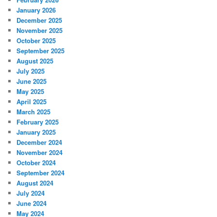
January 2026
December 2025
November 2025
October 2025
September 2025
August 2025
July 2025
June 2025
May 2025
April 2025
March 2025
February 2025
January 2025
December 2024
November 2024
October 2024
September 2024
August 2024
July 2024
June 2024
May 2024