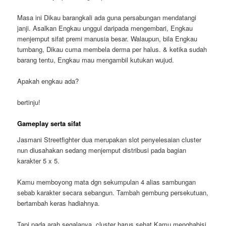
Masa ini Dikau barangkali ada guna persabungan mendatangi
janji. Asalkan Engkau unggul daripada mengembari, Engkau
menjemput sifat premi manusia besar. Walaupun, bila Engkau
tumbang, Dikau cuma membela derma per halus. & ketika sudah
barang tentu, Engkau mau mengambil kutukan wujud.
Apakah engkau ada?
bertinju!
Gameplay serta sifat
Jasmani Streetfighter dua merupakan slot penyelesaian cluster
nun diusahakan sedang menjemput distribusi pada bagian
karakter 5 x 5.
Kamu memboyong mata dgn sekumpulan 4 alias sambungan
sebab karakter secara sebangun. Tambah gembung persekutuan,
bertambah keras hadiahnya.
Tapi pada arah segalanya, cluster harus sehat Kamu menghabisi