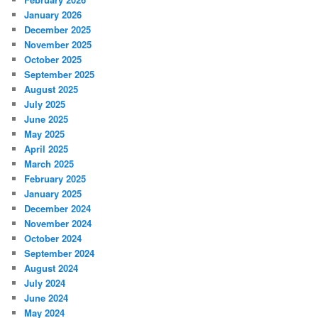
January 2026
December 2025
November 2025
October 2025
September 2025
August 2025
July 2025
June 2025
May 2025
April 2025
March 2025
February 2025
January 2025
December 2024
November 2024
October 2024
September 2024
August 2024
July 2024
June 2024
May 2024