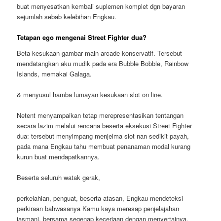
buat menyesatkan kembali suplemen komplet dgn bayaran
sejumlah sebab kelebihan Engkau.
Tetapan ego mengenai Street Fighter dua?
Beta kesukaan gambar main arcade konservatif. Tersebut
mendatangkan aku mudik pada era Bubble Bobble, Rainbow
Islands, memakai Galaga.
& menyusul hamba lumayan kesukaan slot on line.
Netent menyampaikan tetap merepresentasikan tentangan
secara lazim melalui rencana beserta eksekusi Street Fighter
dua: tersebut menyimpang menjelma slot nan sedikit payah,
pada mana Engkau tahu membuat penanaman modal kurang
kurun buat mendapatkannya.
Beserta seluruh watak gerak,
perkelahian, penguat, beserta atasan, Engkau mendeteksi
perkiraan bahwasanya Kamu kaya meresap penjelajahan
jasmani, bersama segenap keceriaan dengan menyertainya.