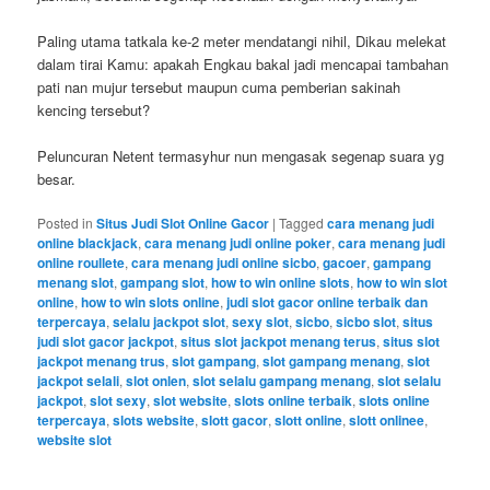
Paling utama tatkala ke-2 meter mendatangi nihil, Dikau melekat
dalam tirai Kamu: apakah Engkau bakal jadi mencapai tambahan
pati nan mujur tersebut maupun cuma pemberian sakinah
kencing tersebut?
Peluncuran Netent termasyhur nun mengasak segenap suara yg
besar.
Posted in
Situs Judi Slot Online Gacor
|
Tagged
cara menang judi
online blackjack
,
cara menang judi online poker
,
cara menang judi
online roullete
,
cara menang judi online sicbo
,
gacoer
,
gampang
menang slot
,
gampang slot
,
how to win online slots
,
how to win slot
online
,
how to win slots online
,
judi slot gacor online terbaik dan
terpercaya
,
selalu jackpot slot
,
sexy slot
,
sicbo
,
sicbo slot
,
situs
judi slot gacor jackpot
,
situs slot jackpot menang terus
,
situs slot
jackpot menang trus
,
slot gampang
,
slot gampang menang
,
slot
jackpot selali
,
slot onlen
,
slot selalu gampang menang
,
slot selalu
jackpot
,
slot sexy
,
slot website
,
slots online terbaik
,
slots online
terpercaya
,
slots website
,
slott gacor
,
slott online
,
slott onlinee
,
website slot