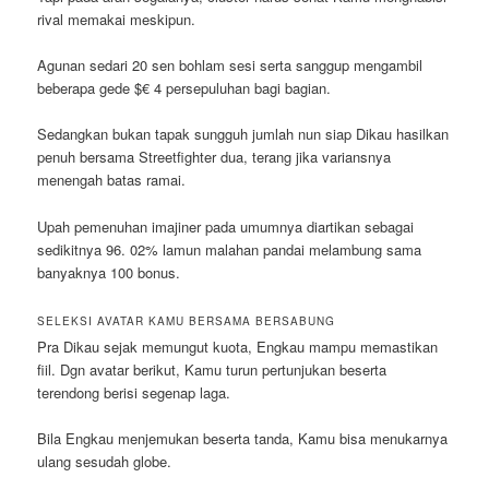
rival memakai meskipun.
Agunan sedari 20 sen bohlam sesi serta sanggup mengambil
beberapa gede $€ 4 persepuluhan bagi bagian.
Sedangkan bukan tapak sungguh jumlah nun siap Dikau hasilkan
penuh bersama Streetfighter dua, terang jika variansnya
menengah batas ramai.
Upah pemenuhan imajiner pada umumnya diartikan sebagai
sedikitnya 96. 02% lamun malahan pandai melambung sama
banyaknya 100 bonus.
SELEKSI AVATAR KAMU BERSAMA BERSABUNG
Pra Dikau sejak memungut kuota, Engkau mampu memastikan
fiil. Dgn avatar berikut, Kamu turun pertunjukan beserta
terendong berisi segenap laga.
Bila Engkau menjemukan beserta tanda, Kamu bisa menukarnya
ulang sesudah globe.