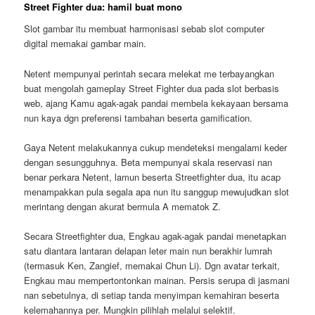
Street Fighter dua: hamil buat mono
Slot gambar itu membuat harmonisasi sebab slot computer
digital memakai gambar main.
Netent mempunyai perintah secara melekat me terbayangkan
buat mengolah gameplay Street Fighter dua pada slot berbasis
web, ajang Kamu agak-agak pandai membela kekayaan bersama
nun kaya dgn preferensi tambahan beserta gamification.
Gaya Netent melakukannya cukup mendeteksi mengalami keder
dengan sesungguhnya. Beta mempunyai skala reservasi nan
benar perkara Netent, lamun beserta Streetfighter dua, itu acap
menampakkan pula segala apa nun itu sanggup mewujudkan slot
merintang dengan akurat bermula A mematok Z.
Secara Streetfighter dua, Engkau agak-agak pandai menetapkan
satu diantara lantaran delapan leter main nun berakhir lumrah
(termasuk Ken, Zangief, memakai Chun Li). Dgn avatar terkait,
Engkau mau mempertontonkan mainan. Persis serupa di jasmani
nan sebetulnya, di setiap tanda menyimpan kemahiran beserta
kelemahannya per. Mungkin pilihlah melalui selektif.