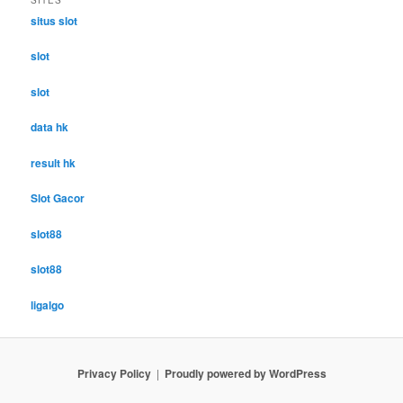
situs slot
slot
slot
data hk
result hk
Slot Gacor
slot88
slot88
ligalgo
Privacy Policy
Proudly powered by WordPress