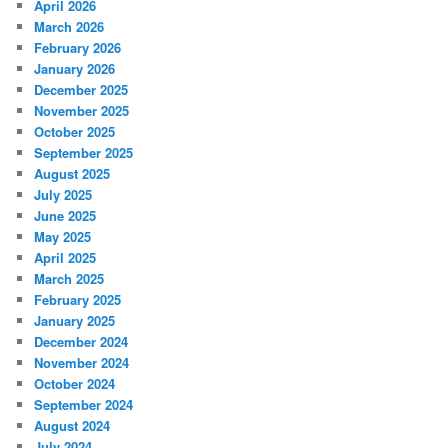
April 2026
March 2026
February 2026
January 2026
December 2025
November 2025
October 2025
September 2025
August 2025
July 2025
June 2025
May 2025
April 2025
March 2025
February 2025
January 2025
December 2024
November 2024
October 2024
September 2024
August 2024
July 2024