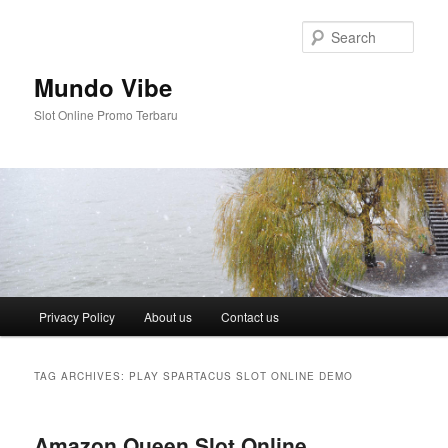
Skip
Skip
to
to
Sear
primary
secondary
content
content
Mundo Vibe
Slot Online Promo Terbaru
Main
Privacy Policy
About us
Contact us
menu
TAG ARCHIVES:
PLAY SPARTACUS SLOT ONLINE DEMO
Amazon Queen Slot Online