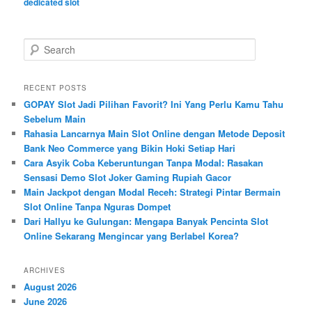
dedicated slot
S
e
a
r
RECENT POSTS
c
GOPAY Slot Jadi Pilihan Favorit? Ini Yang Perlu Kamu Tahu
h
Sebelum Main
Rahasia Lancarnya Main Slot Online dengan Metode Deposit
Bank Neo Commerce yang Bikin Hoki Setiap Hari
Cara Asyik Coba Keberuntungan Tanpa Modal: Rasakan
Sensasi Demo Slot Joker Gaming Rupiah Gacor
Main Jackpot dengan Modal Receh: Strategi Pintar Bermain
Slot Online Tanpa Nguras Dompet
Dari Hallyu ke Gulungan: Mengapa Banyak Pencinta Slot
Online Sekarang Mengincar yang Berlabel Korea?
ARCHIVES
August 2026
June 2026